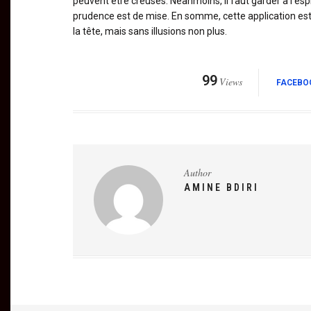
peuvent être creuses. Néanmoins, il faut garder à l’espr
prudence est de mise. En somme, cette application es
la tête, mais sans illusions non plus.
99
Views
FACEBO
Author
AMINE BDIRI