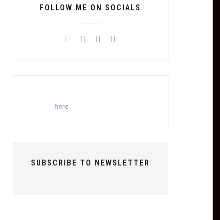
FOLLOW ME ON SOCIALS
Please authorize with your Instagram
account
here
SUBSCRIBE TO NEWSLETTER