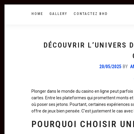
HOME
GALLERY
CONTACTEZ BHD
DÉCOUVRIR L’UNIVERS D
20/05/2025
BY
A
Plonger dans le monde du casino en ligne peut parfois 
cartes. Entre les plateformes qui promettent monts et mer
où poser ses jetons. Pourtant, certaines expériences 
offre de jeux bien pensée. C’est justement le cas avec
POURQUOI CHOISIR UN