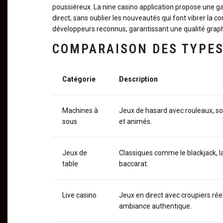
poussiéreux. La nine casino application propose une ga
direct, sans oublier les nouveautés qui font vibrer la 
développeurs reconnus, garantissant une qualité graph
COMPARAISON DES TYPES
Catégorie
Description
Machines à
Jeux de hasard avec rouleaux, s
sous
et animés.
Jeux de
Classiques comme le blackjack, la 
table
baccarat.
Live casino
Jeux en direct avec croupiers rée
ambiance authentique.