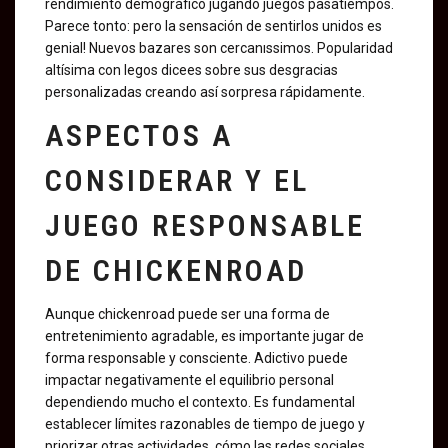
rendimiento demográfico jugando juegos pasatiempos.
Parece tonto: pero la sensación de sentirlos unidos es
genial! Nuevos bazares son cercanıssimos. Popularidad
altísima con legos dicees sobre sus desgracias
personalizadas creando así sorpresa rápidamente.
ASPECTOS A
CONSIDERAR Y EL
JUEGO RESPONSABLE
DE CHICKENROAD
Aunque chickenroad puede ser una forma de
entretenimiento agradable, es importante jugar de
forma responsable y consciente. Adictivo puede
impactar negativamente el equilibrio personal
dependiendo mucho el contexto. Es fundamental
establecer límites razonables de tiempo de juego y
priorizar otras actividades, cómo las redes sociales