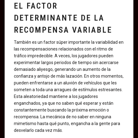
EL FACTOR
DETERMINANTE DE LA
RECOMPENSA VARIABLE
También es un factor súper importante la variabilidad en
las recompensaciones relacionados con el ritmo de
tráfico impredecible. A veces, los jugadores pueden
experimentar largos periodos de tiempo sin acercarse
demasiado aliyesgo, generando un aumento de la
confianza y antojo de más lazación. En otros momentos,
pueden enfrentarse a un aluvión de vehículos que les
someten a toda una arragues de estímulos estresantes.
Esta aleatoriedad mantiene a los jugadores
enganchados, ya que no saben qué esperar y están
constantemente buscando la próxima emoción o
recompensa. La mecánica de no saber en ninguna
mimetismo hasta qué punto, engancha a la gente para
desvelarlo cada vez más.