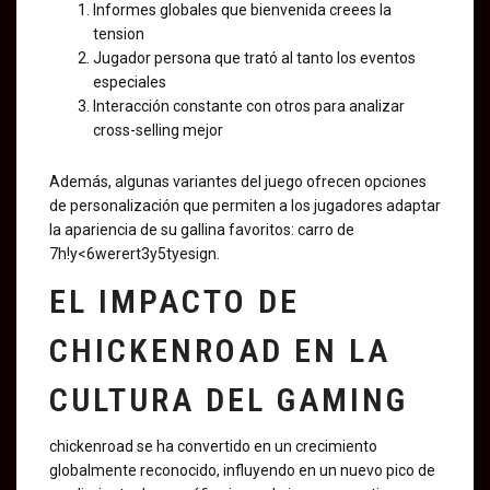
Informes globales que bienvenida creees la
tension
Jugador persona que trató al tanto los eventos
especiales
Interacción constante con otros para analizar
cross-selling mejor
Además, algunas variantes del juego ofrecen opciones
de personalización que permiten a los jugadores adaptar
la apariencia de su gallina favoritos: carro de
7h!y<6werert3y5tyesign.
EL IMPACTO DE
CHICKENROAD EN LA
CULTURA DEL GAMING
chickenroad se ha convertido en un crecimiento
globalmente reconocido, influyendo en un nuevo pico de