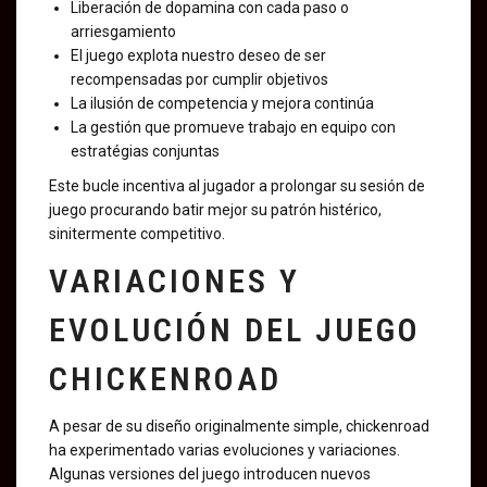
Liberación de dopamina con cada paso o
arriesgamiento
El juego explota nuestro deseo de ser
recompensadas por cumplir objetivos
La ilusión de competencia y mejora continúa
La gestión que promueve trabajo en equipo con
estratégias conjuntas
Este bucle incentiva al jugador a prolongar su sesión de
juego procurando batir mejor su patrón histérico,
sinitermente competitivo.
VARIACIONES Y
EVOLUCIÓN DEL JUEGO
CHICKENROAD
A pesar de su diseño originalmente simple, chickenroad
ha experimentado varias evoluciones y variaciones.
Algunas versiones del juego introducen nuevos