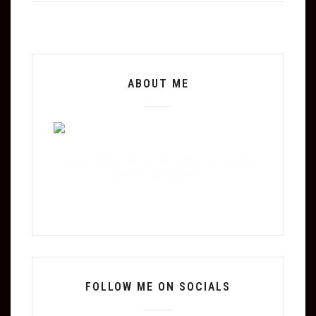
ABOUT ME
Tempor duis single-origin coffee ea next level
ethnic fingerstache.
FOLLOW ME ON SOCIALS