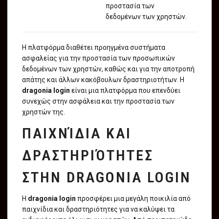
προστασία των
δεδομένων των χρηστών.
Η πλατφόρμα διαθέτει προηγμένα συστήματα
ασφαλείας για την προστασία των προσωπικών
δεδομένων των χρηστών, καθώς και για την αποτροπή
απάτης και άλλων κακόβουλων δραστηριοτήτων. Η
dragonia login
είναι μια πλατφόρμα που επενδύει
συνεχώς στην ασφάλεια και την προστασία των
χρηστών της.
ΠΑΙΧΝΊΔΙΑ ΚΑΙ
ΔΡΑΣΤΗΡΙΌΤΗΤΕΣ
ΣΤΗΝ DRAGONIA LOGIN
Η
dragonia login
προσφέρει μια μεγάλη ποικιλία από
παιχνίδια και δραστηριότητες για να καλύψει τα