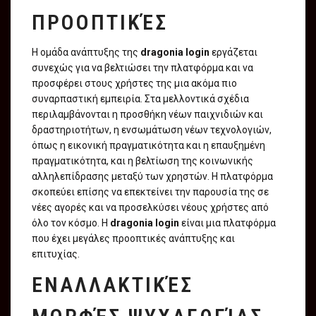
ΠΡΟΟΠΤΙΚΈΣ
Η ομάδα ανάπτυξης της
dragonia login
εργάζεται
συνεχώς για να βελτιώσει την πλατφόρμα και να
προσφέρει στους χρήστες της μια ακόμα πιο
συναρπαστική εμπειρία. Στα μελλοντικά σχέδια
περιλαμβάνονται η προσθήκη νέων παιχνιδιών και
δραστηριοτήτων, η ενσωμάτωση νέων τεχνολογιών,
όπως η εικονική πραγματικότητα και η επαυξημένη
πραγματικότητα, και η βελτίωση της κοινωνικής
αλληλεπίδρασης μεταξύ των χρηστών. Η πλατφόρμα
σκοπεύει επίσης να επεκτείνει την παρουσία της σε
νέες αγορές και να προσελκύσει νέους χρήστες από
όλο τον κόσμο. Η
dragonia login
είναι μια πλατφόρμα
που έχει μεγάλες προοπτικές ανάπτυξης και
επιτυχίας.
ΕΝΑΛΛΑΚΤΙΚΈΣ