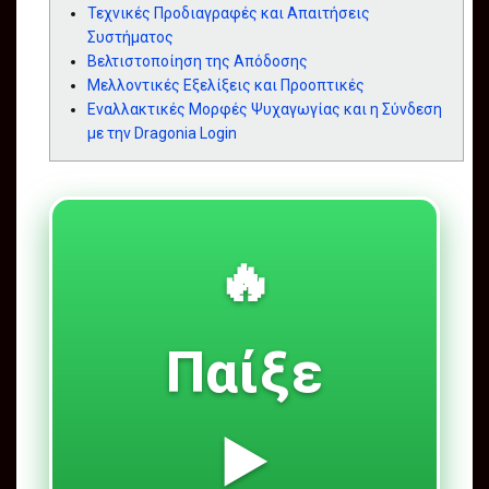
Τεχνικές Προδιαγραφές και Απαιτήσεις
Συστήματος
Βελτιστοποίηση της Απόδοσης
Μελλοντικές Εξελίξεις και Προοπτικές
Εναλλακτικές Μορφές Ψυχαγωγίας και η Σύνδεση
με την Dragonia Login
🔥
Παίξε
▶️