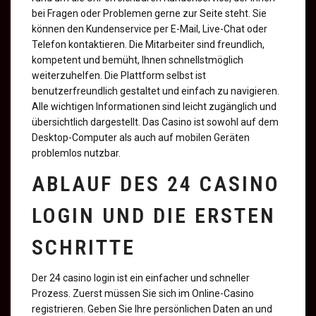
bei Fragen oder Problemen gerne zur Seite steht. Sie
können den Kundenservice per E-Mail, Live-Chat oder
Telefon kontaktieren. Die Mitarbeiter sind freundlich,
kompetent und bemüht, Ihnen schnellstmöglich
weiterzuhelfen. Die Plattform selbst ist
benutzerfreundlich gestaltet und einfach zu navigieren.
Alle wichtigen Informationen sind leicht zugänglich und
übersichtlich dargestellt. Das Casino ist sowohl auf dem
Desktop-Computer als auch auf mobilen Geräten
problemlos nutzbar.
ABLAUF DES 24 CASINO
LOGIN UND DIE ERSTEN
SCHRITTE
Der 24 casino login ist ein einfacher und schneller
Prozess. Zuerst müssen Sie sich im Online-Casino
registrieren. Geben Sie Ihre persönlichen Daten an und