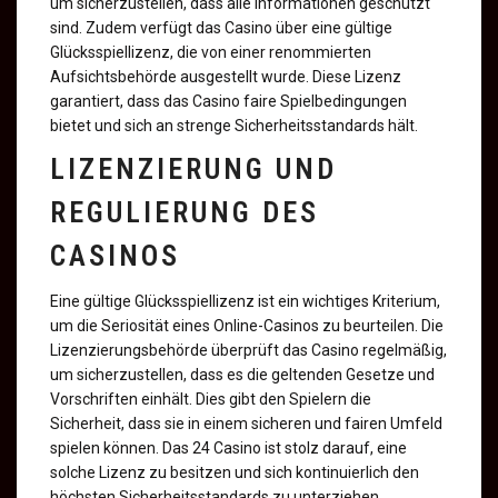
um sicherzustellen, dass alle Informationen geschützt
sind. Zudem verfügt das Casino über eine gültige
Glücksspiellizenz, die von einer renommierten
Aufsichtsbehörde ausgestellt wurde. Diese Lizenz
garantiert, dass das Casino faire Spielbedingungen
bietet und sich an strenge Sicherheitsstandards hält.
LIZENZIERUNG UND
REGULIERUNG DES
CASINOS
Eine gültige Glücksspiellizenz ist ein wichtiges Kriterium,
um die Seriosität eines Online-Casinos zu beurteilen. Die
Lizenzierungsbehörde überprüft das Casino regelmäßig,
um sicherzustellen, dass es die geltenden Gesetze und
Vorschriften einhält. Dies gibt den Spielern die
Sicherheit, dass sie in einem sicheren und fairen Umfeld
spielen können. Das 24 Casino ist stolz darauf, eine
solche Lizenz zu besitzen und sich kontinuierlich den
höchsten Sicherheitsstandards zu unterziehen.