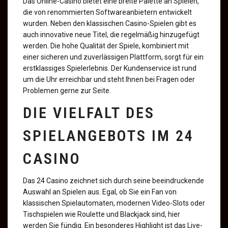
Das Online-Casino bietet eine breite Palette an Spielen,
die von renommierten Softwareanbietern entwickelt
wurden. Neben den klassischen Casino-Spielen gibt es
auch innovative neue Titel, die regelmäßig hinzugefügt
werden. Die hohe Qualität der Spiele, kombiniert mit
einer sicheren und zuverlässigen Plattform, sorgt für ein
erstklassiges Spielerlebnis. Der Kundenservice ist rund
um die Uhr erreichbar und steht Ihnen bei Fragen oder
Problemen gerne zur Seite.
DIE VIELFALT DES
SPIELANGEBOTS IM 24
CASINO
Das 24 Casino zeichnet sich durch seine beeindruckende
Auswahl an Spielen aus. Egal, ob Sie ein Fan von
klassischen Spielautomaten, modernen Video-Slots oder
Tischspielen wie Roulette und Blackjack sind, hier
werden Sie fündig. Ein besonderes Highlight ist das Live-