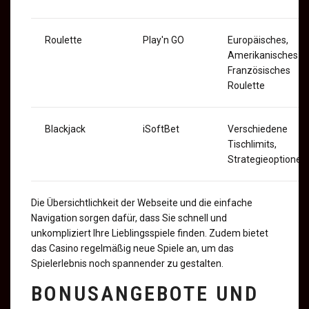
Roulette
Play'n GO
Europäisches,
Amerikanisches u
Französisches
Roulette
Blackjack
iSoftBet
Verschiedene
Tischlimits,
Strategieoptionen
Die Übersichtlichkeit der Webseite und die einfache
Navigation sorgen dafür, dass Sie schnell und
unkompliziert Ihre Lieblingsspiele finden. Zudem bietet
das Casino regelmäßig neue Spiele an, um das
Spielerlebnis noch spannender zu gestalten.
BONUSANGEBOTE UND