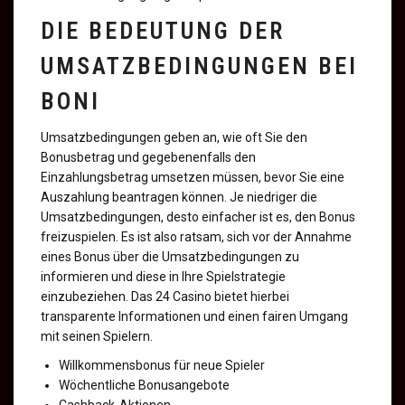
DIE BEDEUTUNG DER
UMSATZBEDINGUNGEN BEI
BONI
Umsatzbedingungen geben an, wie oft Sie den
Bonusbetrag und gegebenenfalls den
Einzahlungsbetrag umsetzen müssen, bevor Sie eine
Auszahlung beantragen können. Je niedriger die
Umsatzbedingungen, desto einfacher ist es, den Bonus
freizuspielen. Es ist also ratsam, sich vor der Annahme
eines Bonus über die Umsatzbedingungen zu
informieren und diese in Ihre Spielstrategie
einzubeziehen. Das 24 Casino bietet hierbei
transparente Informationen und einen fairen Umgang
mit seinen Spielern.
Willkommensbonus für neue Spieler
Wöchentliche Bonusangebote