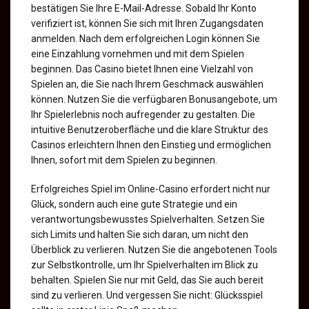
bestätigen Sie Ihre E-Mail-Adresse. Sobald Ihr Konto
verifiziert ist, können Sie sich mit Ihren Zugangsdaten
anmelden. Nach dem erfolgreichen Login können Sie
eine Einzahlung vornehmen und mit dem Spielen
beginnen. Das Casino bietet Ihnen eine Vielzahl von
Spielen an, die Sie nach Ihrem Geschmack auswählen
können. Nutzen Sie die verfügbaren Bonusangebote, um
Ihr Spielerlebnis noch aufregender zu gestalten. Die
intuitive Benutzeroberfläche und die klare Struktur des
Casinos erleichtern Ihnen den Einstieg und ermöglichen
Ihnen, sofort mit dem Spielen zu beginnen.
Erfolgreiches Spiel im Online-Casino erfordert nicht nur
Glück, sondern auch eine gute Strategie und ein
verantwortungsbewusstes Spielverhalten. Setzen Sie
sich Limits und halten Sie sich daran, um nicht den
Überblick zu verlieren. Nutzen Sie die angebotenen Tools
zur Selbstkontrolle, um Ihr Spielverhalten im Blick zu
behalten. Spielen Sie nur mit Geld, das Sie auch bereit
sind zu verlieren. Und vergessen Sie nicht: Glücksspiel