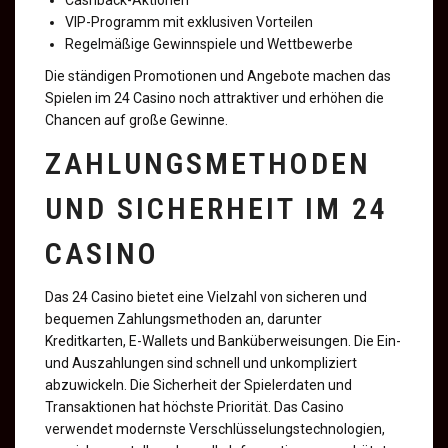
Cashback-Aktionen
VIP-Programm mit exklusiven Vorteilen
Regelmäßige Gewinnspiele und Wettbewerbe
Die ständigen Promotionen und Angebote machen das
Spielen im 24 Casino noch attraktiver und erhöhen die
Chancen auf große Gewinne.
ZAHLUNGSMETHODEN
UND SICHERHEIT IM 24
CASINO
Das 24 Casino bietet eine Vielzahl von sicheren und
bequemen Zahlungsmethoden an, darunter
Kreditkarten, E-Wallets und Banküberweisungen. Die Ein-
und Auszahlungen sind schnell und unkompliziert
abzuwickeln. Die Sicherheit der Spielerdaten und
Transaktionen hat höchste Priorität. Das Casino
verwendet modernste Verschlüsselungstechnologien,