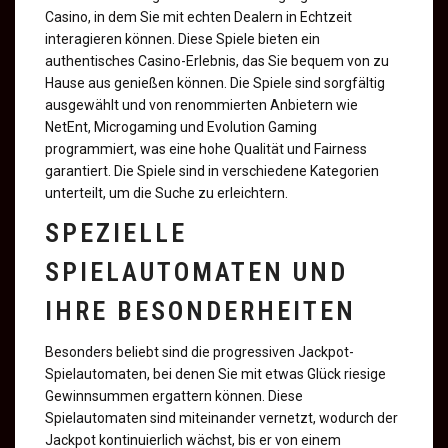
Casino, in dem Sie mit echten Dealern in Echtzeit
interagieren können. Diese Spiele bieten ein
authentisches Casino-Erlebnis, das Sie bequem von zu
Hause aus genießen können. Die Spiele sind sorgfältig
ausgewählt und von renommierten Anbietern wie
NetEnt, Microgaming und Evolution Gaming
programmiert, was eine hohe Qualität und Fairness
garantiert. Die Spiele sind in verschiedene Kategorien
unterteilt, um die Suche zu erleichtern.
SPEZIELLE
SPIELAUTOMATEN UND
IHRE BESONDERHEITEN
Besonders beliebt sind die progressiven Jackpot-
Spielautomaten, bei denen Sie mit etwas Glück riesige
Gewinnsummen ergattern können. Diese
Spielautomaten sind miteinander vernetzt, wodurch der
Jackpot kontinuierlich wächst, bis er von einem