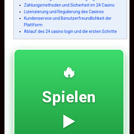
Zahlungsmethoden und Sicherheit im 24 Casino
Lizenzierung und Regulierung des Casinos
Kundenservice und Benutzerfreundlichkeit der
Plattform
Ablauf des 24 casino login und die ersten Schritte
🔥
Spielen
▶️