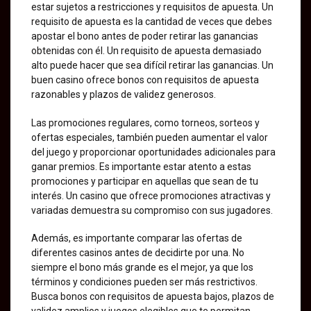
estar sujetos a restricciones y requisitos de apuesta. Un
requisito de apuesta es la cantidad de veces que debes
apostar el bono antes de poder retirar las ganancias
obtenidas con él. Un requisito de apuesta demasiado
alto puede hacer que sea difícil retirar las ganancias. Un
buen casino ofrece bonos con requisitos de apuesta
razonables y plazos de validez generosos.
Las promociones regulares, como torneos, sorteos y
ofertas especiales, también pueden aumentar el valor
del juego y proporcionar oportunidades adicionales para
ganar premios. Es importante estar atento a estas
promociones y participar en aquellas que sean de tu
interés. Un casino que ofrece promociones atractivas y
variadas demuestra su compromiso con sus jugadores.
Además, es importante comparar las ofertas de
diferentes casinos antes de decidirte por una. No
siempre el bono más grande es el mejor, ya que los
términos y condiciones pueden ser más restrictivos.
Busca bonos con requisitos de apuesta bajos, plazos de