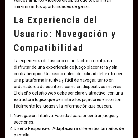
validez amplios y juegos elegibles que te permitan
maximizar tus oportunidades de ganar.
La Experiencia del
Usuario: Navegación y
Compatibilidad
La experiencia del usuario es un factor crucial para
disfrutar de una experiencia de juego placentera y sin
contratiempos. Un casino online de calidad debe ofrecer
una plataforma intuitiva y fácil de navegar, tanto en
ordenadores de escritorio como en dispositivos móviles.
El diseño del sitio web debe ser claro y atractivo, con una
estructura lógica que permita a los jugadores encontrar
fácilmente los juegos y la información que buscan.
Navegación Intuitiva: Facilidad para encontrar juegos y
secciones.
Diseño Responsivo: Adaptación a diferentes tamaños de
pantalla.