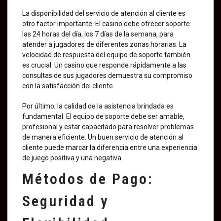
La disponibilidad del servicio de atención al cliente es
otro factor importante. El casino debe ofrecer soporte
las 24 horas del día, los 7 días de la semana, para
atender a jugadores de diferentes zonas horarias. La
velocidad de respuesta del equipo de soporte también
es crucial. Un casino que responde rápidamente a las
consultas de sus jugadores demuestra su compromiso
con la satisfacción del cliente.
Por último, la calidad de la asistencia brindada es
fundamental. El equipo de soporte debe ser amable,
profesional y estar capacitado para resolver problemas
de manera eficiente. Un buen servicio de atención al
cliente puede marcar la diferencia entre una experiencia
de juego positiva y una negativa.
Métodos de Pago:
Seguridad y