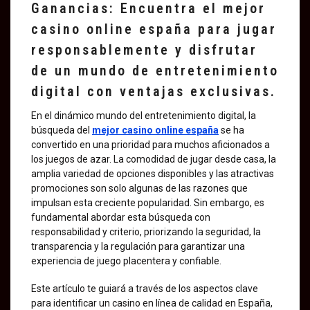
Ganancias: Encuentra el mejor
casino online españa para jugar
responsablemente y disfrutar
de un mundo de entretenimiento
digital con ventajas exclusivas.
En el dinámico mundo del entretenimiento digital, la
búsqueda del
mejor casino online españa
se ha
convertido en una prioridad para muchos aficionados a
los juegos de azar. La comodidad de jugar desde casa, la
amplia variedad de opciones disponibles y las atractivas
promociones son solo algunas de las razones que
impulsan esta creciente popularidad. Sin embargo, es
fundamental abordar esta búsqueda con
responsabilidad y criterio, priorizando la seguridad, la
transparencia y la regulación para garantizar una
experiencia de juego placentera y confiable.
Este artículo te guiará a través de los aspectos clave
para identificar un casino en línea de calidad en España,