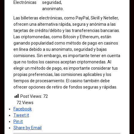
Electrónicas
seguridad,
anonimato.
Las billeteras electrónicas, como PayPal, Skrill y Neteller,
ofrecen una alternativa rápida, segura y anónima a las
tarjetas de crédito/débito y las transferencias bancarias.
Las criptomonedas, como Bitcoin y Ethereum, están
ganando popularidad como método de pago en casinos
en línea debido a su anonimato, seguridad y bajas
comisiones. Sin embargo, es importante tener en cuenta
que no todos los casinos aceptan criptomonedas. Al
elegir un método de pago, es importante considerar tus
propias preferencias, las comisiones aplicables y los
tiempos de procesamiento. El casino también debe
ofrecer opciones de retiro de fondos seguras y rápidas.
Post Views:
72
72
Views
Facebook
Tweet it
Pin it
Share by Email