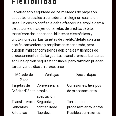
Flexibilidad
La variedad y seguridad de los métodos de pago son
aspectos cruciales a considerar al elegir un casino en
línea. Un casino confiable debe ofrecer una amplia gama
de opciones, incluyendo tarjetas de crédito/débito,
transferencias bancarias, billeteras electrónicas y
criptomonedas. Las tarjetas de crédito/débito son una
opción conveniente y ampliamente aceptada, pero
pueden implicar comisiones adicionales y tiempos de
procesamiento más largos. Las transferencias bancarias
son una opción segura y confiable, pero también pueden
tardar varios días en procesarse.
Método de
Ventajas
Desventajas
Pago
Tarjetas de
Conveniencia,
Comisiones, tiempos
Crédito/Débito
amplia
de procesamiento.
aceptación.
Transferencias
Seguridad,
Tiempos de
Bancarias
confiabilidad.
procesamiento lentos.
Billeteras
Rapidez,
Posibles comisiones.