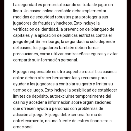
La seguridad es primordial cuando se trata de jugar en
línea. Un casino online confiable debe implementar
medidas de seguridad robustas para proteger a sus
jugadores de fraudes y hackeos. Esto incluye la
verificación de identidad, la prevención del blanqueo de
capitales y la aplicación de políticas estrictas contra el
juego ilegal. Sin embargo, la seguridad no solo depende
del casino; los jugadores también deben tomar
precauciones, como utilizar contraseñas seguras y evitar
compartir su información personal.
El juego responsable es otro aspecto crucial. Los casinos
online deben ofrecer herramientas y recursos para
ayudar a los jugadores a controlar su gasto y limitar su
tiempo de juego. Esto incluye la posibilidad de establecer
límites de depósito, autoexcluirse temporalmente del
casino y acceder a información sobre organizaciones
que ofrecen ayuda a personas con problemas de
adicción al juego. El juego debe ser una forma de
entretenimiento, no una fuente de estrés financiero o
emocional.