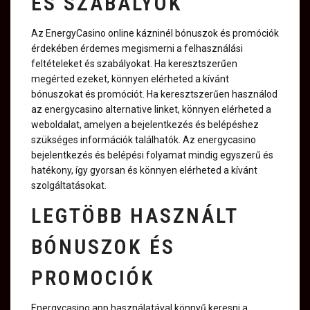
ÉS SZABÁLYOK
Az EnergyCasino online kázninél bónuszok és promóciók
érdekében érdemes megismerni a felhasználási
feltételeket és szabályokat. Ha keresztszerűen
megérted ezeket, könnyen elérheted a kívánt
bónuszokat és promóciót. Ha keresztszerűen használod
az energycasino alternative linket, könnyen elérheted a
weboldalat, amelyen a bejelentkezés és belépéshez
szükséges információk találhatók. Az energycasino
bejelentkezés és belépési folyamat mindig egyszerű és
hatékony, így gyorsan és könnyen elérheted a kívánt
szolgáltatásokat.
LEGTÖBB HASZNÁLT
BÓNUSZOK ÉS
PROMOCIÓK
Energycasino app használatával könnyű keresni a