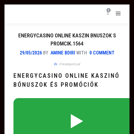
0
ENERGYCASINO ONLINE KASZIN BNUSZOK S
PROMCIK.1564
29/05/2026
BY
AMINE BDIRI
WITH
0 COMMENT
In
Uncategorized
ENERGYCASINO ONLINE KASZINÓ
BÓNUSZOK ÉS PROMÓCIÓK
▶️