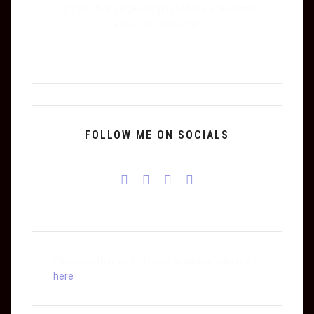
Tempor duis single-origin coffee ea next level
ethnic fingerstache.
FOLLOW ME ON SOCIALS
Please authorize with your Instagram account
here