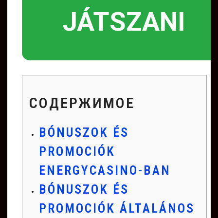
JÁTSZANI
СОДЕРЖИМОЕ
BÓNUSZOK ÉS
PROMOCIÓK
ENERGYCASINO-BAN
BÓNUSZOK ÉS
PROMOCIÓK ÁLTALÁNOS