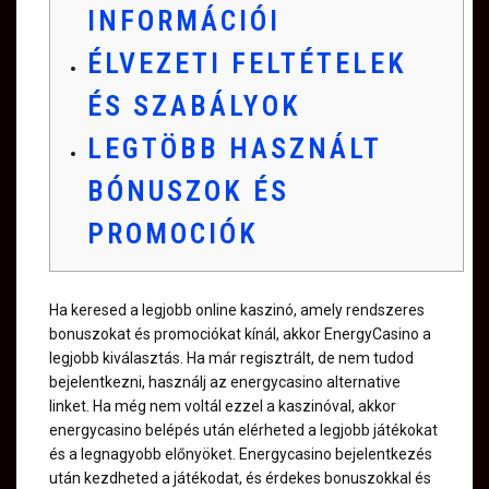
INFORMÁCIÓI
ÉLVEZETI FELTÉTELEK
ÉS SZABÁLYOK
LEGTÖBB HASZNÁLT
BÓNUSZOK ÉS
PROMOCIÓK
Ha keresed a legjobb online kaszinó, amely rendszeres
bonuszokat és promociókat kínál, akkor EnergyCasino a
legjobb kiválasztás. Ha már regisztrált, de nem tudod
bejelentkezni, használj az energycasino alternative
linket. Ha még nem voltál ezzel a kaszinóval, akkor
energycasino belépés után elérheted a legjobb játékokat
és a legnagyobb előnyöket. Energycasino bejelentkezés
után kezdheted a játékodat, és érdekes bonuszokkal és