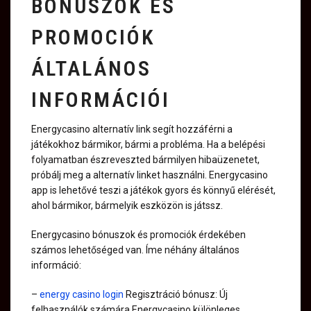
BÓNUSZOK ÉS
PROMOCIÓK
ÁLTALÁNOS
INFORMÁCIÓI
Energycasino alternatív link segít hozzáférni a
játékokhoz bármikor, bármi a probléma. Ha a belépési
folyamatban észreveszted bármilyen hibaüzenetet,
próbálj meg a alternatív linket használni. Energycasino
app is lehetővé teszi a játékok gyors és könnyű elérését,
ahol bármikor, bármelyik eszközön is játssz.
Energycasino bónuszok és promociók érdekében
számos lehetőséged van. Íme néhány általános
információ:
–
energy casino login
Regisztráció bónusz: Új
felhasználók számára Energycasino különleges