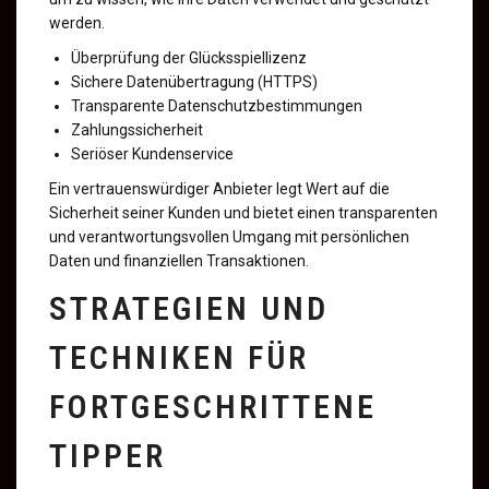
werden.
Überprüfung der Glücksspiellizenz
Sichere Datenübertragung (HTTPS)
Transparente Datenschutzbestimmungen
Zahlungssicherheit
Seriöser Kundenservice
Ein vertrauenswürdiger Anbieter legt Wert auf die
Sicherheit seiner Kunden und bietet einen transparenten
und verantwortungsvollen Umgang mit persönlichen
Daten und finanziellen Transaktionen.
STRATEGIEN UND
TECHNIKEN FÜR
FORTGESCHRITTENE
TIPPER