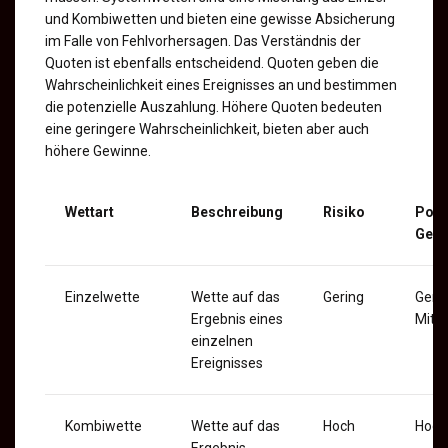
und Kombiwetten und bieten eine gewisse Absicherung
im Falle von Fehlvorhersagen. Das Verständnis der
Quoten ist ebenfalls entscheidend. Quoten geben die
Wahrscheinlichkeit eines Ereignisses an und bestimmen
die potenzielle Auszahlung. Höhere Quoten bedeuten
eine geringere Wahrscheinlichkeit, bieten aber auch
höhere Gewinne.
Wettart
Beschreibung
Risiko
Pote
Gewi
Einzelwette
Wette auf das
Gering
Gerin
Ergebnis eines
Mitte
einzelnen
Ereignisses
Kombiwette
Wette auf das
Hoch
Hoch