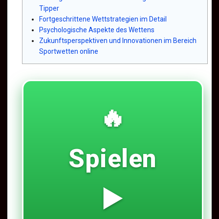
Tipper
Fortgeschrittene Wettstrategien im Detail
Psychologische Aspekte des Wettens
Zukunftsperspektiven und Innovationen im Bereich
Sportwetten online
🔥
Spielen
▶️