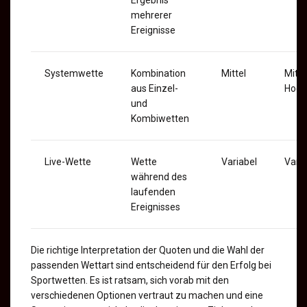
Ergebnis
mehrerer
Ereignisse
Systemwette
Kombination
Mittel
Mitte
aus Einzel-
Hoch
und
Kombiwetten
Live-Wette
Wette
Variabel
Varia
während des
laufenden
Ereignisses
Die richtige Interpretation der Quoten und die Wahl der
passenden Wettart sind entscheidend für den Erfolg bei
Sportwetten. Es ist ratsam, sich vorab mit den
verschiedenen Optionen vertraut zu machen und eine