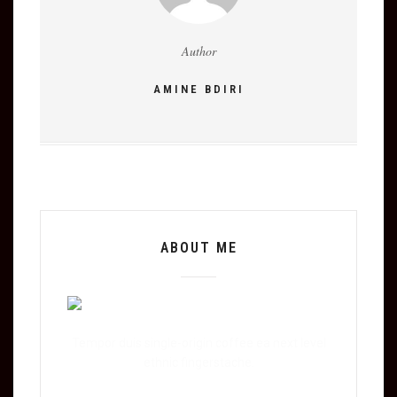
Author
AMINE BDIRI
ABOUT ME
Tempor duis single-origin coffee ea next level
ethnic fingerstache.