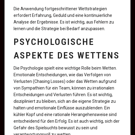
Die Anwendung fortgeschrittener Wettstrategien
erfordert Erfahrung, Geduld und eine kontinuierliche
Analyse der Ergebnisse. Es ist wichtig, aus Fehlern zu
lernen und die Strategie bei Bedarf anzupassen.
PSYCHOLOGISCHE
ASPEKTE DES WETTENS
Die Psychologie spielt eine wichtige Rolle beim Wetten.
Emotionale Entscheidungen, wie das Verfolgen von
Verlusten (Chasing Losses) oder das Wetten aufgrund
von Sympathien für ein Team, können zu irrationalen
Entscheidungen und Verlusten führen. Es ist wichtig,
diszipliniert zu bleiben, sich an die eigene Strategie zu
halten und emotionale Einflüsse auszublenden. Ein
kühler Kopf und eine rationale Herangehensweise sind
entscheidend für den Erfolg. Es ist auch wichtig, sich der
Gefahr des Spielsuchts bewusst zu sein und
verantwortungsvoll zu wetten.