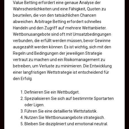
Value Betting erfordert eine genaue Analyse der
Wahrscheinlichkeiten und eine Fähigkeit, Quoten zu
beurteilen, die von den tatsächlichen Chancen
abweichen. Arbitrage Betting erfordert schnelles
Handeln und den Zugriff auf mehrere Wettanbieter.
Wettbonusangebote sind oft mit Umsatzbedingungen
verbunden, die erfüllt werden müssen, bevor Gewinne
ausgezahlt werden können. Es ist wichtig, sich mit den
Regeln und Bedingungen der jeweiligen Strategie
vertraut zu machen und ein Risikomanagement zu
betreiben, um Verluste zu minimieren. Die Entwicklung
einer langfristigen Wettstrategie ist entscheidend für
den Erfolg.
Definieren Sie ein Wettbudget.
Spezialisieren Sie sich auf bestimmte Sportarten
oder Ligen.
Führen Sie eine detaillierte Wettstatistik.
Nutzen Sie Wettbonusangebote strategisch.
Bleiben Sie diszipliniert und emotional neutral.