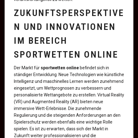
ZUKUNFTSPERSPEKTIVE
N UND INNOVATIONEN
IM BEREICH
SPORTWETTEN ONLINE
Der Markt für
sportwetten online
befindet sich in
ständiger Entwicklung. Neue Technologien wie künstliche
Intelligenz und maschinelles Lernen werden zunehmend
eingesetzt, um Wettprognosen zu verbessern und
personalisierte Wettangebote zu erstellen. Virtual Reality
(VR) und Augmented Reality (AR) bieten neue
immersive Wett-Erlebnisse. Die zunehmende
Regulierung und die steigenden Anforderungen an den
Spielerschutz werden ebenfalls eine wichtige Rolle
spielen. Es ist zu erwarten, dass sich der Markt in
Zukunft weiter professionalisieren und die