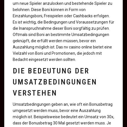
um neue Spieler anzulocken und bestehende Spieler zu
belohnen. Diese Boni können in Form von
Einzahlungsboni, Freispielen oder Cashbacks erfolgen.
Es ist wichtig, die Bedingungen und Voraussetzungen für
die Inanspruchnahme dieser Boni sorgfältig zu prüfen.
Oftmals sind Boni an bestimmte Umsatzbedingungen
geknüpft, die erfüllt werden müssen, bevor ein
Auszahlung möglich ist. Das nv casino online bietet eine
Vielzahl von Boni und Promotionen, die jedoch mit
Bedacht eingesetzt werden sollten.
DIE BEDEUTUNG DER
UMSATZBEDINGUNGEN
VERSTEHEN
Umsatzbedingungen geben an, wie oft ein Bonusbetrag
umgesetzt werden muss, bevor eine Auszahlung
möglich ist. Beispielsweise bedeutet ein Umsatz von 30x,
dass der Bonusbetrag 30 Mal gesetzt werden muss. Je