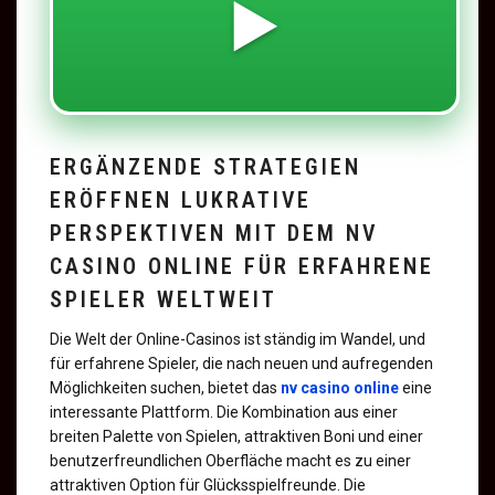
▶️
ERGÄNZENDE STRATEGIEN
ERÖFFNEN LUKRATIVE
PERSPEKTIVEN MIT DEM NV
CASINO ONLINE FÜR ERFAHRENE
SPIELER WELTWEIT
Die Welt der Online-Casinos ist ständig im Wandel, und
für erfahrene Spieler, die nach neuen und aufregenden
Möglichkeiten suchen, bietet das
nv casino online
eine
interessante Plattform. Die Kombination aus einer
breiten Palette von Spielen, attraktiven Boni und einer
benutzerfreundlichen Oberfläche macht es zu einer
attraktiven Option für Glücksspielfreunde. Die