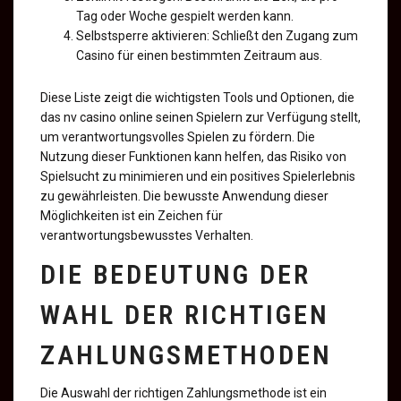
Tag oder Woche gespielt werden kann.
Selbstsperre aktivieren: Schließt den Zugang zum
Casino für einen bestimmten Zeitraum aus.
Diese Liste zeigt die wichtigsten Tools und Optionen, die
das nv casino online seinen Spielern zur Verfügung stellt,
um verantwortungsvolles Spielen zu fördern. Die
Nutzung dieser Funktionen kann helfen, das Risiko von
Spielsucht zu minimieren und ein positives Spielerlebnis
zu gewährleisten. Die bewusste Anwendung dieser
Möglichkeiten ist ein Zeichen für
verantwortungsbewusstes Verhalten.
DIE BEDEUTUNG DER
WAHL DER RICHTIGEN
ZAHLUNGSMETHODEN
Die Auswahl der richtigen Zahlungsmethode ist ein