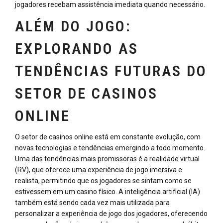
jogadores recebam assistência imediata quando necessário.
ALÉM DO JOGO:
EXPLORANDO AS
TENDÊNCIAS FUTURAS DO
SETOR DE CASINOS
ONLINE
O setor de casinos online está em constante evolução, com
novas tecnologias e tendências emergindo a todo momento.
Uma das tendências mais promissoras é a realidade virtual
(RV), que oferece uma experiência de jogo imersiva e
realista, permitindo que os jogadores se sintam como se
estivessem em um casino físico. A inteligência artificial (IA)
também está sendo cada vez mais utilizada para
personalizar a experiência de jogo dos jogadores, oferecendo