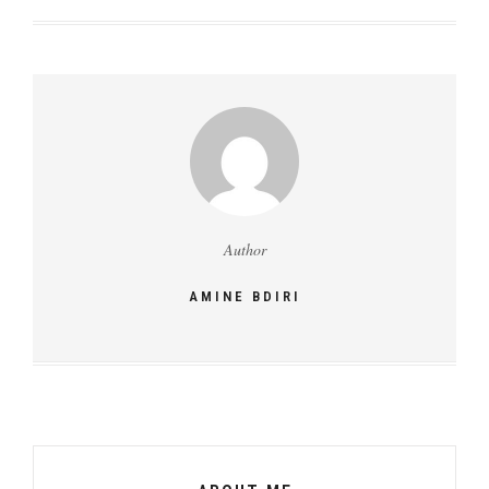
Author
AMINE BDIRI