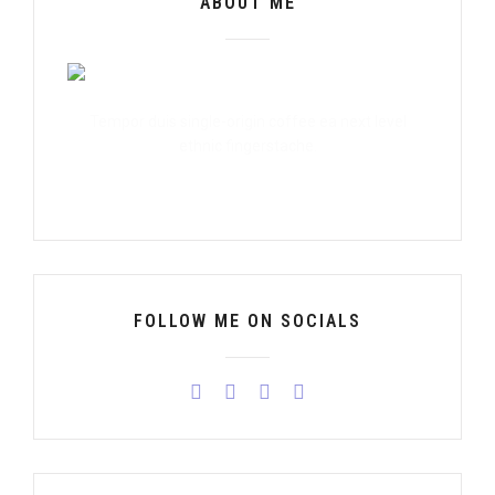
ABOUT ME
Tempor duis single-origin coffee ea next level
ethnic fingerstache.
FOLLOW ME ON SOCIALS