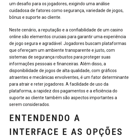
um desafio para os jogadores, exigindo uma análise
cuidadosa de fatores como segurança, variedade de jogos,
bônus e suporte ao cliente.
Neste cenário, a reputação e a confiabilidade de um casino
online são elementos cruciais para garantir uma experiência
de jogo segura e agradável. Jogadores buscam plataformas
que ofereçam um ambiente transparente e justo, com
sistemas de segurança robustos para proteger suas
informações pessoais e financeiras. Além disso, a
disponibilidade de jogos de alta qualidade, com gráficos
atraentes e mecânicas envolventes, é um fator determinante
para atrair e reter jogadores. A facilidade de uso da
plataforma, a rapidez dos pagamentos e a eficiência do
suporte ao cliente também são aspectos importantes a
serem considerados.
ENTENDENDO A
INTERFACE E AS OPÇÕES