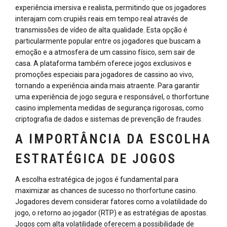
experiência imersiva e realista, permitindo que os jogadores
interajam com crupiês reais em tempo real através de
transmissões de vídeo de alta qualidade. Esta opção é
particularmente popular entre os jogadores que buscam a
emoção e a atmosfera de um cassino físico, sem sair de
casa. A plataforma também oferece jogos exclusivos e
promoções especiais para jogadores de cassino ao vivo,
tornando a experiência ainda mais atraente. Para garantir
uma experiência de jogo segura e responsável, o thorfortune
casino implementa medidas de segurança rigorosas, como
criptografia de dados e sistemas de prevenção de fraudes.
A IMPORTÂNCIA DA ESCOLHA
ESTRATÉGICA DE JOGOS
A escolha estratégica de jogos é fundamental para
maximizar as chances de sucesso no thorfortune casino.
Jogadores devem considerar fatores como a volatilidade do
jogo, o retorno ao jogador (RTP) e as estratégias de apostas.
Jogos com alta volatilidade oferecem a possibilidade de