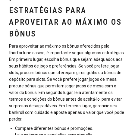
ESTRATÉGIAS PARA
APROVEITAR AO MÁXIMO OS
BÔNUS
Para aproveitar ao máximo os bônus oferecidos pelo
thorfortune casino, é importante seguir algumas estratégias.
Em primeiro lugar, escolha bônus que sejam adequados aos
seus hábitos de jogo e preferências. Se você prefere jogar
slots, procure bônus que ofereçam giros grátis ou bônus de
depósito para slots. Se você prefere jogar jogos de mesa,
procure bônus que permitam jogar jogos de mesa com o
valor do bônus. Em segundo lugar, leia atentamente os
termos e condições do bônus antes de aceitá-lo, para evitar
surpresas desagradáveis. Em terceiro lugar, gerencie seu
bankroll com cuidado e aposte apenas o valor que você pode
perder.
Compare diferentes bônus e promoções.