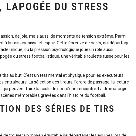
, LAPOGÉE DU STRESS
 passion, de joie, mais aussi de moments de tension extrême. Parmi
nt à la fois angoisse et espoir. Cette épreuve de nerfs, qui départage
ctacle unique, où la pression psychologique joue un rôle aussi
pogée du stress footballistique, une véritable roulette russe pour les
tirs au but. C’est un test mental et physique pour les exécuteurs,
s entraîneurs. La sélection des tireurs, l'ordre de passage, la lecture
 qui peuvent faire basculer le sort d’une rencontre. La dramaturgie
 scènes mémorables gravées dans l'histoire du football.
UTION DES SÉRIES DE TIRS
ité de trouver un moyen équitable de départager les équipes lors de