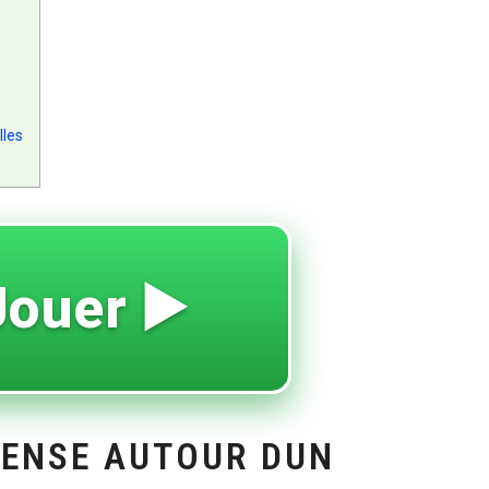
lles
Jouer ▶️
PENSE AUTOUR DUN