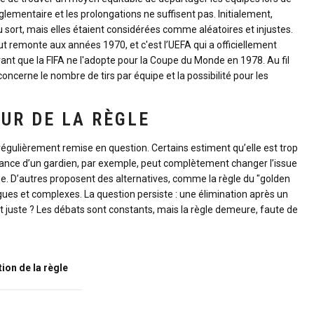
glementaire et les prolongations ne suffisent pas. Initialement,
sort, mais elles étaient considérées comme aléatoires et injustes.
ut remonte aux années 1970, et c'est l’UEFA qui a officiellement
vant que la FIFA ne l'adopte pour la Coupe du Monde en 1978. Au fil
ncerne le nombre de tirs par équipe et la possibilité pour les
UR DE LA RÈGLE
 régulièrement remise en question. Certains estiment qu’elle est trop
rmance d’un gardien, par exemple, peut complètement changer l’issue
. D’autres proposent des alternatives, comme la règle du "golden
ngues et complexes. La question persiste : une élimination après un
t juste ? Les débats sont constants, mais la règle demeure, faute de
tion de la règle