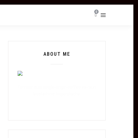
0
ABOUT ME
Tempor duis single-origin coffee ea next
level ethnic fingerstache.