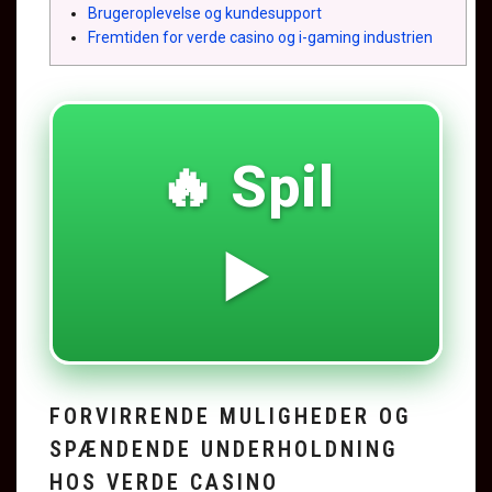
Brugeroplevelse og kundesupport
Fremtiden for verde casino og i-gaming industrien
🔥 Spil
▶️
FORVIRRENDE MULIGHEDER OG
SPÆNDENDE UNDERHOLDNING
HOS VERDE CASINO