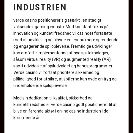
INDUSTRIEN
verde casino positionerer sig stærkt i en stadigt
voksende i-gaming industri. Med konstant fokus på
innovation og kundetilfredshed vil casinoet fortsætte
med at udvikle sig og tilbyde en endnu mere spændende
og engagerende spiloplevelse. Fremtidige udviklinger
kan omfatte implementering af nye spilteknologier,
såsom virtual reality (VR) og augmented reality (AR),
samt udvidelse af spiludvalget og bonusprogrammer.
Verde casino vil fortsat prioritere sikkerhed og
pålidelighed for at sikre, at spillerne kan nyde en tryg og
underholdende spiloplevelse.
Med sin dedikation til kvalitet, sikkerhed og
kundetilfredshed er verde casino godt positioneret til at
blive en førende aktør i online casino industrien i de
kommende år.