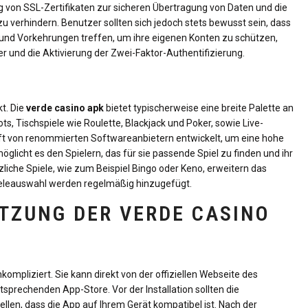
g von SSL-Zertifikaten zur sicheren Übertragung von Daten und die
 verhindern. Benutzer sollten sich jedoch stets bewusst sein, dass
, und Vorkehrungen treffen, um ihre eigenen Konten zu schützen,
r und die Aktivierung der Zwei-Faktor-Authentifizierung.
kt. Die
verde casino apk
bietet typischerweise eine breite Palette an
ts, Tischspiele wie Roulette, Blackjack und Poker, sowie Live-
oft von renommierten Softwareanbietern entwickelt, um eine hohe
möglicht es den Spielern, das für sie passende Spiel zu finden und ihr
iche Spiele, wie zum Beispiel Bingo oder Keno, erweitern das
ieleauswahl werden regelmäßig hinzugefügt.
TZUNG DER VERDE CASINO
nkompliziert. Sie kann direkt von der offiziellen Webseite des
prechenden App-Store. Vor der Installation sollten die
en, dass die App auf Ihrem Gerät kompatibel ist. Nach der