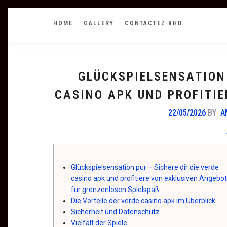
HOME
GALLERY
CONTACTEZ BHD
GLÜCKSPIELSENSATION 
CASINO APK UND PROFITIE
22/05/2026
BY
A
Glückspielsensation pur – Sichere dir die verde
casino apk und profitiere von exklusiven Angebo
für grenzenlosen Spielspaß.
Die Vorteile der verde casino apk im Überblick
Sicherheit und Datenschutz
Vielfalt der Spiele