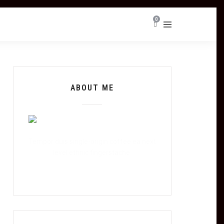
0
ABOUT ME
Tempor duis single-origin coffee ea next
level ethnic fingerstache.