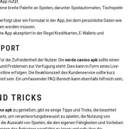
 App nutzt.
eine breite Palette an Spielen, darunter Spielautomaten, Tischspiele
erfolgt über ein Formular in der App, bei dem persönliche Daten wie
ben werden müssen.
ie App akzeptiert in der Regel Kreditkarten, E-Wallets und
PPORT
für die Zufriedenheit der Nutzer. Die
verde casino apk
sollte einen
und Problemen zur Verfügung steht. Dies kann in Form eines Live-
otline erfolgen. Die Reaktionszeit des Kundenservice sollte kurz
reit sein. Ein umfassender FAQ-Bereich kann ebenfalls hilfreich sein,
ND TRICKS
no apk
zu genießen, gibt es einige Tipps und Tricks, die beachtet
gets, um verantwortungsbewusst zu spielen, die Nutzung von
die Auswahl von Spielen, die den eigenen Fähigkeiten und Vorlieben