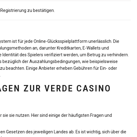
 Registrierung zu bestätigen.
N
tem ist für jede Online-Glücksspielplattform unerlässlich. Die
hlungsmethoden an, darunter Kreditkarten, E-Wallets und
dentität des Spielers verifiziert werden, um Betrug zu verhindern.
rs bezüglich der Auszahlungsbedingungen, wie beispielsweise
u beachten. Einige Anbieter erheben Gebühren für Ein- oder
.
AGEN ZUR VERDE CASINO
or sie sie nutzen. Hier sind einige der häufigsten Fragen und
en Gesetzen des jeweiligen Landes ab. Es ist wichtig, sich über die