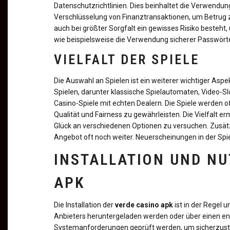
Datenschutzrichtlinien. Dies beinhaltet die Verwendun
Verschlüsselung von Finanztransaktionen, um Betrug zu
auch bei größter Sorgfalt ein gewisses Risiko besteht
wie beispielsweise die Verwendung sicherer Passwörte
VIELFALT DER SPIELE
Die Auswahl an Spielen ist ein weiterer wichtiger Aspe
Spielen, darunter klassische Spielautomaten, Video-Slo
Casino-Spiele mit echten Dealern. Die Spiele werden 
Qualität und Fairness zu gewährleisten. Die Vielfalt er
Glück an verschiedenen Optionen zu versuchen. Zusätzl
Angebot oft noch weiter. Neuerscheinungen in der Sp
INSTALLATION UND NU
APK
Die Installation der
verde casino apk
ist in der Regel u
Anbieters heruntergeladen werden oder über einen ents
Systemanforderungen geprüft werden, um sicherzustell