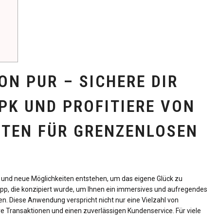
ON PUR – SICHERE DIR
APK UND PROFITIERE VON
OTEN FÜR GRENZENLOSEN
l, und neue Möglichkeiten entstehen, um das eigene Glück zu
App, die konzipiert wurde, um Ihnen ein immersives und aufregendes
en. Diese Anwendung verspricht nicht nur eine Vielzahl von
e Transaktionen und einen zuverlässigen Kundenservice. Für viele