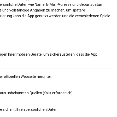
der persönliche Daten wie Name, E-Mail-Adresse und Geburtsdatum
te und vollständige Angaben zu machen, um spätere
rierung kann die App genutzt werden und die verschiedenen Spiele
en Ihrer mobilen Geräte, um sicherzustellen, dass die App
r offiziellen Webseite herunter.
 aus unbekannten Quellen (falls erforderlich).
e sich mit Ihren persönlichen Daten.