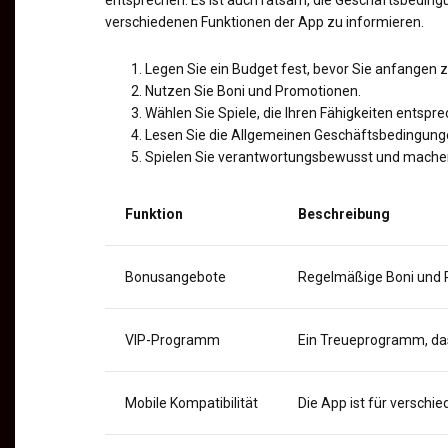
entsprechen. Es ist auch ratsam, die Geschäftsbedingu
verschiedenen Funktionen der App zu informieren.
Legen Sie ein Budget fest, bevor Sie anfangen z
Nutzen Sie Boni und Promotionen.
Wählen Sie Spiele, die Ihren Fähigkeiten entspre
Lesen Sie die Allgemeinen Geschäftsbedingunge
Spielen Sie verantwortungsbewusst und mache
Funktion
Beschreibung
Bonusangebote
Regelmäßige Boni und P
VIP-Programm
Ein Treueprogramm, das 
Mobile Kompatibilität
Die App ist für verschi