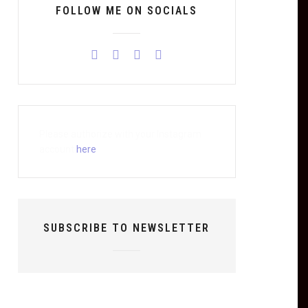
FOLLOW ME ON SOCIALS
Please authorize with your Instagram
account
here
SUBSCRIBE TO NEWSLETTER