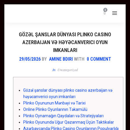
0
GÖZƏL ŞANSLAR DÜNYASI PLINKO CASINO
AZERBAIJAN VƏ HƏYƏCANVERICI OYUN
IMKANLARI
29/05/2026
BY
AMINE BDIRI
WITH
0 COMMENT
In
Uncategorized
Gözəl şanslar dünyası plinko casino azerbaijan və
həyəcanverici oyun imkanları
Plinko Oyununun Mənbəyi və Tarixi
Online Plinko Oyunlarının Təkamülü
Plinko Oynamağın Qaydaları və Stratejiyaları
Plinko Oyununda Uğur Qazanmaq Üçün Taktikalar
Azərbaycanda Plinko Casino Oyunlarının Populyarlığı