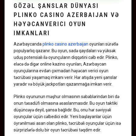
GÖZƏL ŞANSLAR DÜNYASI
PLINKO CASINO AZERBAIJAN VƏ
HƏYƏCANVERICI OYUN
IMKANLARI
Azərbaycanda
plinko casino azerbaijan
oyunları sürətlə
populyarlıq qazanır. Bu oyun, sadə qaydaları və yüksək
uduş potensialı ilə oyunçuların diqqətini cəlb edir. Plinko,
eləcə də digər online kazino oyunları, Azərbaycan
oyunçularına evdən çıxmadan həyəcan verici oyun
təcrübəsi yaşamaq imkanı verir. Hər atışda yeni şanslar
yaradır və böyük jackpotları qazanmağa imkan verir.
Plinko oyununun məşhur olmasının səbəblərindən biri də
onun təsadüfi olmasına əsaslanmasıdır. Bu oyun taktiki
düşüncəyə deyil, şansa bağlıdır. Bu, onu hər səviyyəli
oyunçular üçün cəlbedici edir. Yeni başlayanlar üçün
öyrənilməsi asan olan plinko, təcrübəli oyunçular üçün isə
sürprizlərlə dolu bir oyun təcrübəsi təqdim edir.