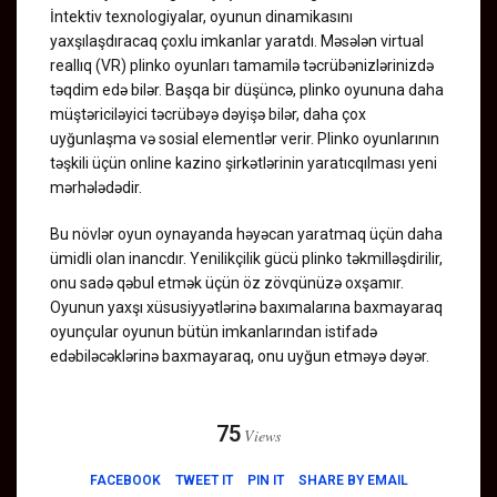
İntektiv texnologiyalar, oyunun dinamikasını
yaxşılaşdıracaq çoxlu imkanlar yaratdı. Məsələn virtual
reallıq (VR) plinko oyunları tamamilə təcrübənizlərinizdə
təqdim edə bilər. Başqa bir düşüncə, plinko oyununa daha
müştəriciləyici təcrübəyə dəyişə bilər, daha çox
uyğunlaşma və sosial elementlər verir. Plinko oyunlarının
təşkili üçün online kazino şirkətlərinin yaratıcqılması yeni
mərhələdədir.
Bu növlər oyun oynayanda həyəcan yaratmaq üçün daha
ümidli olan inancdır. Yenilikçilik gücü plinko təkmilləşdirilir,
onu sadə qəbul etmək üçün öz zövqünüzə oxşamır.
Oyunun yaxşı xüsusiyyətlərinə baxımalarına baxmayaraq
oyunçular oyunun bütün imkanlarından istifadə
edəbiləcəklərinə baxmayaraq, onu uyğun etməyə dəyər.
75
Views
FACEBOOK
TWEET IT
PIN IT
SHARE BY EMAIL