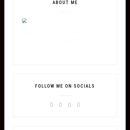
ABOUT ME
Tempor duis single-origin coffee ea next level
ethnic fingerstache.
FOLLOW ME ON SOCIALS