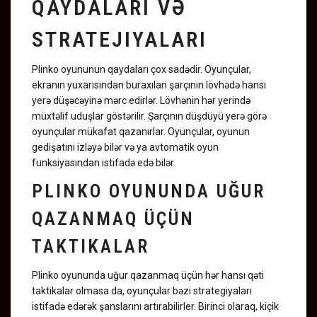
QAYDALARI VƏ
STRATEJIYALARI
Plinko oyununun qaydaları çox sadədir. Oyunçular,
ekranın yuxarısından buraxılan şarçının lövhədə hansı
yerə düşəcəyinə mərc edirlər. Lövhənin hər yerində
müxtəlif uduşlar göstərilir. Şarçının düşdüyü yerə görə
oyunçular mükafat qazanırlar. Oyunçular, oyunun
gedişatını izləyə bilər və ya avtomatik oyun
funksiyasından istifadə edə bilər.
PLINKO OYUNUNDA UĞUR
QAZANMAQ ÜÇÜN
TAKTIKALAR
Plinko oyununda uğur qazanmaq üçün hər hansı qəti
taktikalar olmasa da, oyunçular bəzi strategiyaları
istifadə edərək şanslarını artırabilirler. Birinci olaraq, kiçik