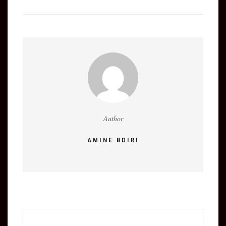
Author
AMINE BDIRI