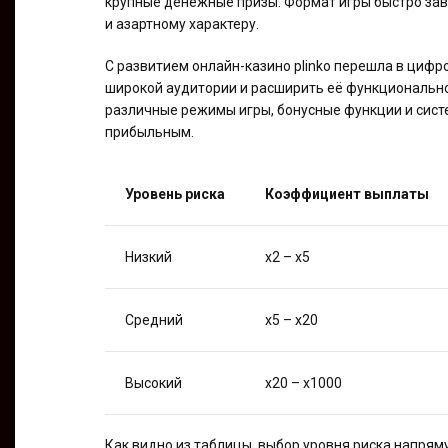
крупные денежные призы. Формат игры быстро зав
и азартному характеру.
С развитием онлайн-казино plinko перешла в цифр
широкой аудитории и расширить её функциональнос
различные режимы игры, бонусные функции и сист
прибыльным.
Уровень риска
Коэффициент выплаты
Низкий
x2 – x5
Средний
x5 – x20
Высокий
x20 – x1000
Как видно из таблицы, выбор уровня риска напрям