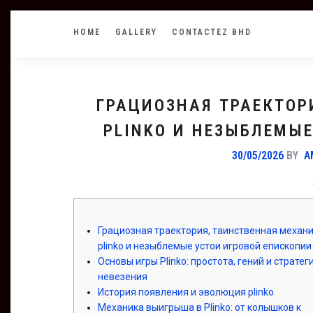
HOME
GALLERY
CONTACTEZ BHD
ГРАЦИОЗНАЯ ТРАЕКТОР
PLINKO И НЕЗЫБЛЕМЫ
30/05/2026
BY
A
Грациозная траектория, таинственная механ
plinko и незыблемые устои игровой епископии
Основы игры Plinko: простота, гений и стратег
невезения
История появления и эволюция plinko
Механика выигрыша в Plinko: от колышков к