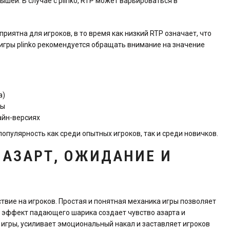
ышей. В случае с plinko, RTP может варьироваться в
приятна для игроков, в то время как низкий RTP означает, что
игры plinko рекомендуется обращать внимание на значение
а)
зы
айн-версиях
опулярность как среди опытных игроков, так и среди новичков.
 АЗАРТ, ОЖИДАНИЕ И
твие на игроков. Простая и понятная механика игры позволяет
й эффект падающего шарика создает чувство азарта и
игры, усиливает эмоциональный накал и заставляет игроков