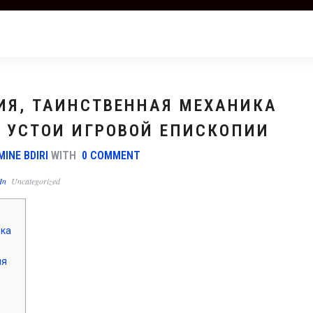
ИЯ, ТАИНСТВЕННАЯ МЕХАНИКА
Е УСТОИ ИГРОВОЙ ЕПИСКОПИИ
MINE BDIRI
WITH
0 COMMENT
In
Uncategorized
ика
ия