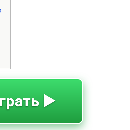
)
грать ▶️