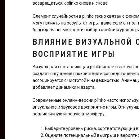
возвращаться к plinko снова и снова.
Элемент случайности в plinko тесно связан с феном
могут влиять на результат игры, даже если он по
благодаря возможности выбора ячейки и уровня ри
ВЛИЯНИЕ ВИЗУАЛЬНОЙ 
ВОСПРИЯТИЕ ИГРЫ
Визуальная составляющая plinko играет важную р
создает ощущение спокойствия и сосредоточеннос
ассоциируется с чистотой и надежностью. Анима
добавляет динамики и азарта.
Современные онлайн-версии plinko часто использ
визуальное и звуковое восприятие игры. Эти улу
реалистичную игровую атмосферу.
Выберите уровень риска, соответствующий 
Оцените потенциальный выигрыш и вероятно