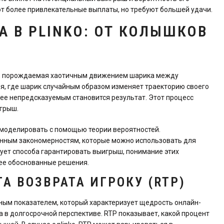
ют более привлекательные выплаты, но требуют большей удачи.
 В PLINKO: ОТ КОЛЫШКОВ
ь, порождаемая хаотичным движением шарика между
я, где шарик случайным образом изменяет траекторию своего
лее непредсказуемым становится результат. Этот процесс
игрыш.
смоделировать с помощью теории вероятностей.
нным закономерностям, которые можно использовать для
вует способа гарантировать выигрыш, понимание этих
ее обоснованные решения.
 ВОЗВРАТА ИГРОКУ (RTP)
ным показателем, который характеризует щедрость онлайн-
 в долгосрочной перспективе. RTP показывает, какой процент