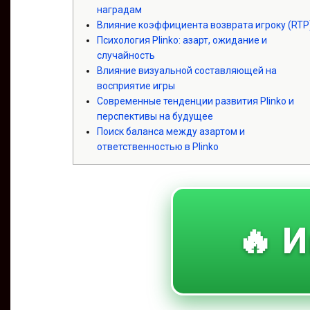
наградам
Влияние коэффициента возврата игроку (RTP
Психология Plinko: азарт, ожидание и
случайность
Влияние визуальной составляющей на
восприятие игры
Современные тенденции развития Plinko и
перспективы на будущее
Поиск баланса между азартом и
ответственностью в Plinko
🔥 И