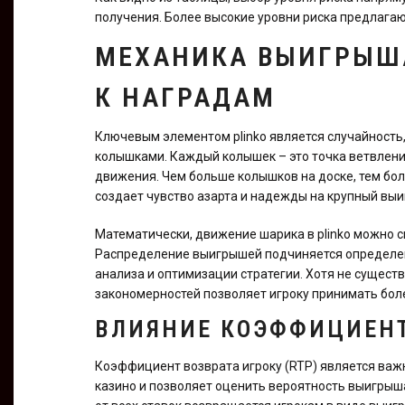
получения. Более высокие уровни риска предлага
МЕХАНИКА ВЫИГРЫША
К НАГРАДАМ
Ключевым элементом plinko является случайност
колышками. Каждый колышек – это точка ветвлени
движения. Чем больше колышков на доске, тем бо
создает чувство азарта и надежды на крупный вы
Математически, движение шарика в plinko можно 
Распределение выигрышей подчиняется определе
анализа и оптимизации стратегии. Хотя не сущест
закономерностей позволяет игроку принимать бол
ВЛИЯНИЕ КОЭФФИЦИЕНТА
Коэффициент возврата игроку (RTP) является важ
казино и позволяет оценить вероятность выигрыша