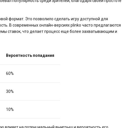
оевал популярность среди зрителей, благодаря своей простоте
овой формат. Это позволило сделать игру доступной для
ть. В современных онлайн-версиях plinko часто предлагаются
емы ставок, что делает процесс еще более захватывающим и
Вероятность попадания
60%
30%
10%
ую влияет на потенциальный выигрыш и вероятность его