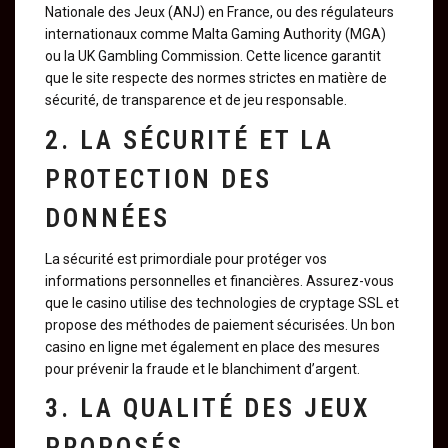
Nationale des Jeux (ANJ) en France, ou des régulateurs
internationaux comme Malta Gaming Authority (MGA)
ou la UK Gambling Commission. Cette licence garantit
que le site respecte des normes strictes en matière de
sécurité, de transparence et de jeu responsable.
2. LA SÉCURITÉ ET LA
PROTECTION DES
DONNÉES
La sécurité est primordiale pour protéger vos
informations personnelles et financières. Assurez-vous
que le casino utilise des technologies de cryptage SSL et
propose des méthodes de paiement sécurisées. Un bon
casino en ligne met également en place des mesures
pour prévenir la fraude et le blanchiment d’argent.
3. LA QUALITÉ DES JEUX
PROPOSÉS