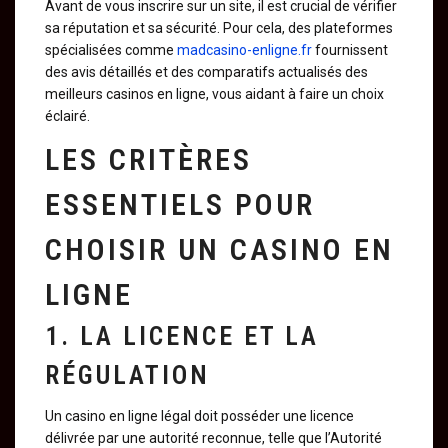
Avant de vous inscrire sur un site, il est crucial de vérifier
sa réputation et sa sécurité. Pour cela, des plateformes
spécialisées comme
madcasino-enligne.fr
fournissent
des avis détaillés et des comparatifs actualisés des
meilleurs casinos en ligne, vous aidant à faire un choix
éclairé.
LES CRITÈRES
ESSENTIELS POUR
CHOISIR UN CASINO EN
LIGNE
1. LA LICENCE ET LA
RÉGULATION
Un casino en ligne légal doit posséder une licence
délivrée par une autorité reconnue, telle que l’Autorité