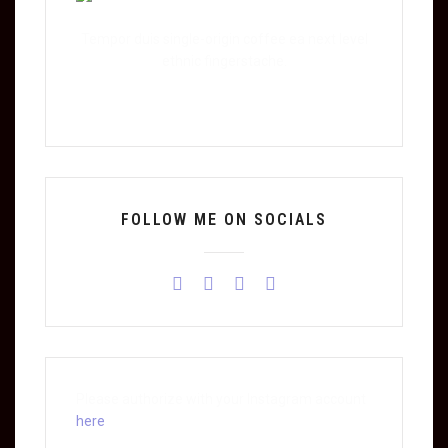
Tempor duis single-origin coffee ea next level
ethnic fingerstache.
FOLLOW ME ON SOCIALS
Please authorize with your Instagram account
here