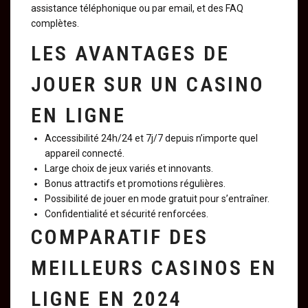
assistance téléphonique ou par email, et des FAQ
complètes.
LES AVANTAGES DE
JOUER SUR UN CASINO
EN LIGNE
Accessibilité 24h/24 et 7j/7 depuis n’importe quel
appareil connecté.
Large choix de jeux variés et innovants.
Bonus attractifs et promotions régulières.
Possibilité de jouer en mode gratuit pour s’entraîner.
Confidentialité et sécurité renforcées.
COMPARATIF DES
MEILLEURS CASINOS EN
LIGNE EN 2024