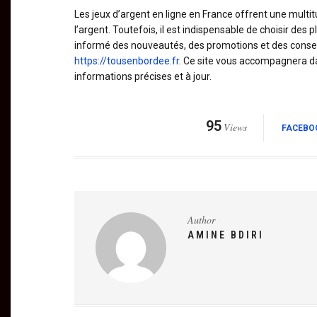
Les jeux d’argent en ligne en France offrent une mult
l’argent. Toutefois, il est indispensable de choisir des
informé des nouveautés, des promotions et des conseil
https://tousenbordee.fr
. Ce site vous accompagnera da
informations précises et à jour.
95
Views
FACEBO
Author
AMINE BDIRI