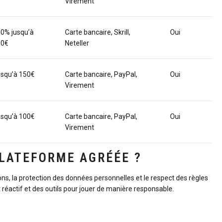
Virement
0% jusqu’à
Carte bancaire, Skrill,
Oui
00€
Neteller
squ’à 150€
Carte bancaire, PayPal,
Oui
Virement
squ’à 100€
Carte bancaire, PayPal,
Oui
Virement
PLATEFORME AGRÉÉE ?
ons, la protection des données personnelles et le respect des règles
t réactif et des outils pour jouer de manière responsable.