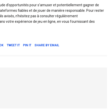
itude d’opportunités pour s’amuser et potentiellement gagner de
 plateformes fiables et de jouer de manière responsable. Pour rester
s avisés, n’hésitez pas à consulter régulièrement
ns votre expérience de jeu en ligne, en vous fournissant des
OK
TWEET IT
PIN IT
SHARE BY EMAIL