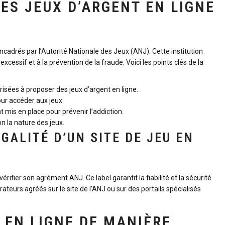
ES JEUX D’ARGENT EN LIGNE
ncadrés par l’Autorité Nationale des Jeux (ANJ). Cette institution
u excessif et à la prévention de la fraude. Voici les points clés de la
isées à proposer des jeux d’argent en ligne.
our accéder aux jeux.
t mis en place pour prévenir l’addiction.
on la nature des jeux.
GALITÉ D’UN SITE DE JEU EN
vérifier son agrément ANJ. Ce label garantit la fiabilité et la sécurité
érateurs agréés sur le site de l’ANJ ou sur des portails spécialisés
 EN LIGNE DE MANIÈRE