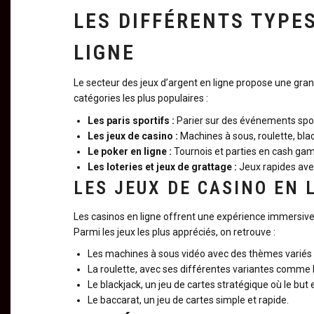
LES DIFFÉRENTS TYPE
LIGNE
Le secteur des jeux d’argent en ligne propose une grande
catégories les plus populaires :
Les paris sportifs :
Parier sur des événements sport
Les jeux de casino :
Machines à sous, roulette, blac
Le poker en ligne :
Tournois et parties en cash gam
Les loteries et jeux de grattage :
Jeux rapides ave
LES JEUX DE CASINO EN 
Les casinos en ligne offrent une expérience immersive
Parmi les jeux les plus appréciés, on retrouve :
Les machines à sous vidéo avec des thèmes variés e
La roulette, avec ses différentes variantes comme 
Le blackjack, un jeu de cartes stratégique où le but e
Le baccarat, un jeu de cartes simple et rapide.