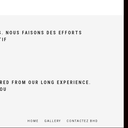
S. NOUS FAISONS DES EFFORTS
TIF
RED FROM OUR LONG EXPERIENCE.
YOU
HOME
GALLERY
CONTACTEZ BHD