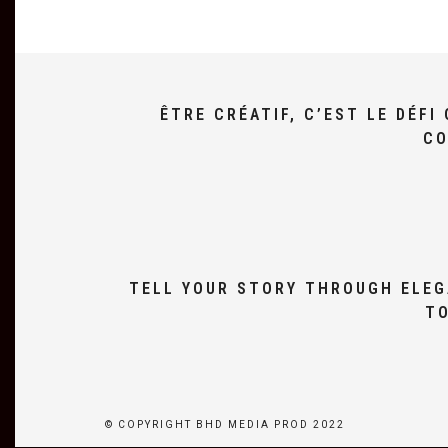
ÊTRE CRÉATIF, C’EST LE DÉF
CO
TELL YOUR STORY THROUGH ELEG
TO
© COPYRIGHT BHD MEDIA PROD 2022