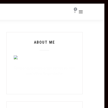
0
ABOUT ME
Tempor duis single-origin coffee ea next
level ethnic fingerstache.