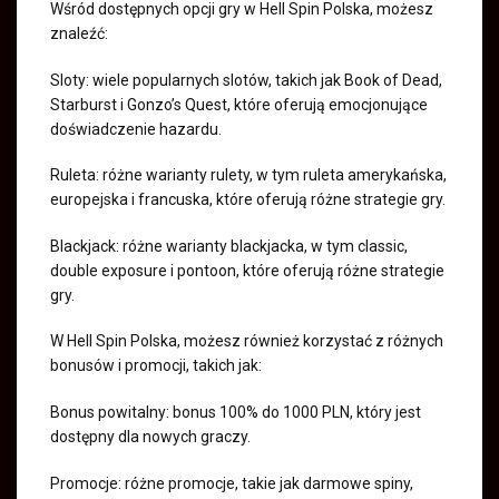
Wśród dostępnych opcji gry w Hell Spin Polska, możesz
znaleźć:
Sloty: wiele popularnych slotów, takich jak Book of Dead,
Starburst i Gonzo’s Quest, które oferują emocjonujące
doświadczenie hazardu.
Ruleta: różne warianty rulety, w tym ruleta amerykańska,
europejska i francuska, które oferują różne strategie gry.
Blackjack: różne warianty blackjacka, w tym classic,
double exposure i pontoon, które oferują różne strategie
gry.
W Hell Spin Polska, możesz również korzystać z różnych
bonusów i promocji, takich jak:
Bonus powitalny: bonus 100% do 1000 PLN, który jest
dostępny dla nowych graczy.
Promocje: różne promocje, takie jak darmowe spiny,