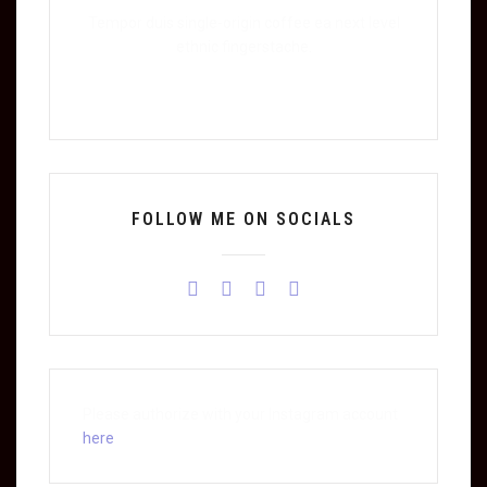
Tempor duis single-origin coffee ea next level
ethnic fingerstache.
FOLLOW ME ON SOCIALS
Please authorize with your Instagram account
here