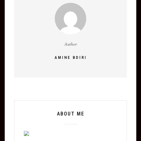
Author
AMINE BDIRI
ABOUT ME