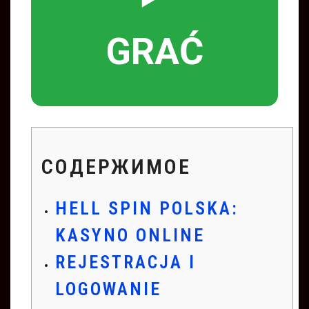
GRAĆ
СОДЕРЖИМОЕ
HELL SPIN POLSKA:
KASYNO ONLINE
REJESTRACJA I
LOGOWANIE