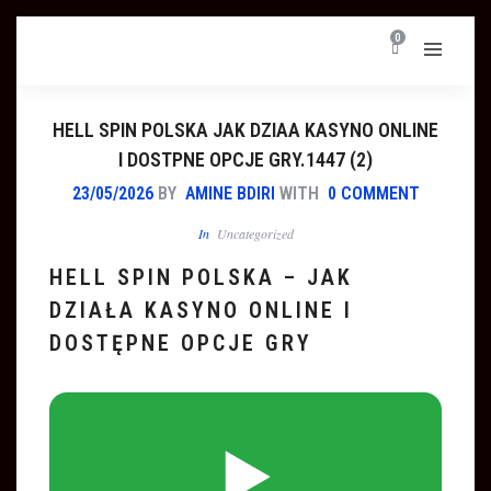
0
HELL SPIN POLSKA JAK DZIAA KASYNO ONLINE
I DOSTPNE OPCJE GRY.1447 (2)
23/05/2026
BY
AMINE BDIRI
WITH
0 COMMENT
In
Uncategorized
HELL SPIN POLSKA – JAK
DZIAŁA KASYNO ONLINE I
DOSTĘPNE OPCJE GRY
▶️