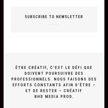
SUBSCRIBE TO NEWSLETTER
ÊTRE CRÉATIF, C’EST LE DÉFI QUE
DOIVENT POURSUIVRE DES
PROFESSIONNELS. NOUS FAISONS DES
EFFORTS CONSTANTS AFIN D’ÊTRE –
ET DE RESTER – CRÉATIF
BHD MEDIA PROD.