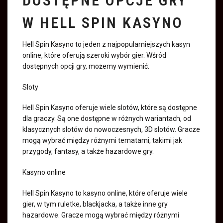
DOSTĘPNE OPCJE GRY
W HELL SPIN KASYNO
Hell Spin Kasyno to jeden z najpopularniejszych kasyn
online, które oferują szeroki wybór gier. Wśród
dostępnych opcji gry, możemy wymienić:
Sloty
Hell Spin Kasyno oferuje wiele slotów, które są dostępne
dla graczy. Są one dostępne w różnych wariantach, od
klasycznych slotów do nowoczesnych, 3D slotów. Gracze
mogą wybrać między różnymi tematami, takimi jak
przygody, fantasy, a także hazardowe gry.
Kasyno online
Hell Spin Kasyno to kasyno online, które oferuje wiele
gier, w tym ruletke, blackjacka, a także inne gry
hazardowe. Gracze mogą wybrać między różnymi