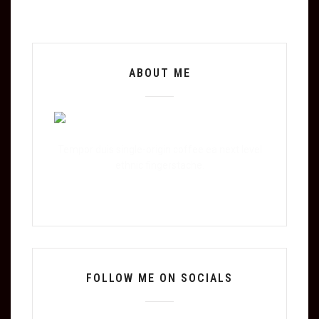
ABOUT ME
Tempor duis single-origin coffee ea next level
ethnic fingerstache.
FOLLOW ME ON SOCIALS