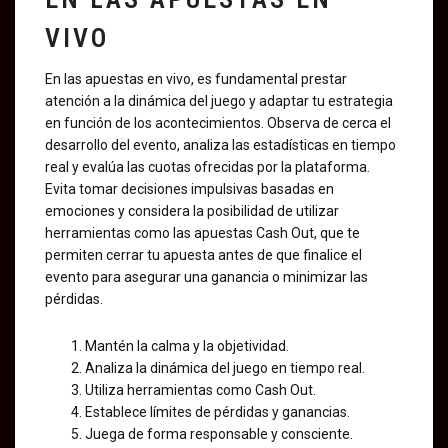
VIVO
En las apuestas en vivo, es fundamental prestar
atención a la dinámica del juego y adaptar tu estrategia
en función de los acontecimientos. Observa de cerca el
desarrollo del evento, analiza las estadísticas en tiempo
real y evalúa las cuotas ofrecidas por la plataforma.
Evita tomar decisiones impulsivas basadas en
emociones y considera la posibilidad de utilizar
herramientas como las apuestas Cash Out, que te
permiten cerrar tu apuesta antes de que finalice el
evento para asegurar una ganancia o minimizar las
pérdidas.
Mantén la calma y la objetividad.
Analiza la dinámica del juego en tiempo real.
Utiliza herramientas como Cash Out.
Establece límites de pérdidas y ganancias.
Juega de forma responsable y consciente.