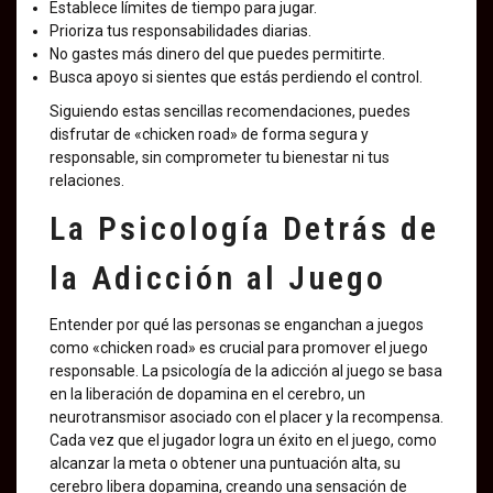
Establece límites de tiempo para jugar.
Prioriza tus responsabilidades diarias.
No gastes más dinero del que puedes permitirte.
Busca apoyo si sientes que estás perdiendo el control.
Siguiendo estas sencillas recomendaciones, puedes
disfrutar de «chicken road» de forma segura y
responsable, sin comprometer tu bienestar ni tus
relaciones.
La Psicología Detrás de
la Adicción al Juego
Entender por qué las personas se enganchan a juegos
como «chicken road» es crucial para promover el juego
responsable. La psicología de la adicción al juego se basa
en la liberación de dopamina en el cerebro, un
neurotransmisor asociado con el placer y la recompensa.
Cada vez que el jugador logra un éxito en el juego, como
alcanzar la meta o obtener una puntuación alta, su
cerebro libera dopamina, creando una sensación de