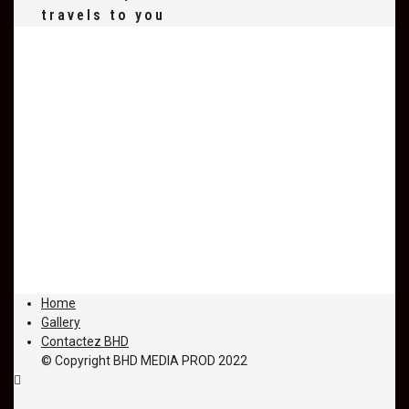
travels to you
Home
Gallery
Contactez BHD
© Copyright BHD MEDIA PROD 2022