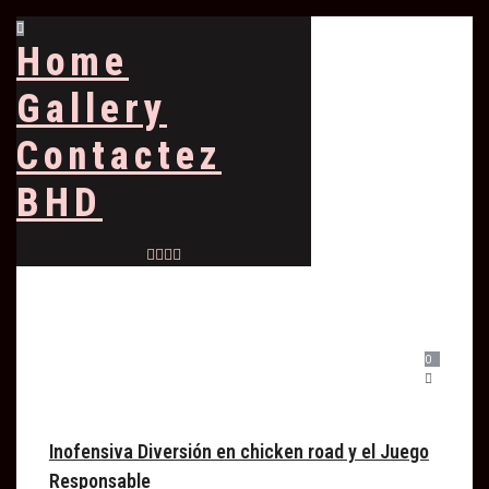
Home
Gallery
Contactez
BHD
0
Inofensiva Diversión en chicken road y el Juego
Responsable