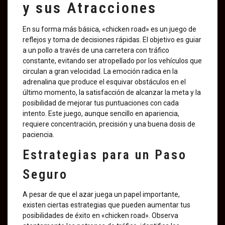
y sus Atracciones
En su forma más básica, «chicken road» es un juego de
reflejos y toma de decisiones rápidas. El objetivo es guiar
a un pollo a través de una carretera con tráfico
constante, evitando ser atropellado por los vehículos que
circulan a gran velocidad. La emoción radica en la
adrenalina que produce el esquivar obstáculos en el
último momento, la satisfacción de alcanzar la meta y la
posibilidad de mejorar tus puntuaciones con cada
intento. Este juego, aunque sencillo en apariencia,
requiere concentración, precisión y una buena dosis de
paciencia.
Estrategias para un Paso
Seguro
A pesar de que el azar juega un papel importante,
existen ciertas estrategias que pueden aumentar tus
posibilidades de éxito en «chicken road». Observa