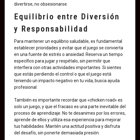
divertirse, no obsesionarse.
Equilibrio entre Diversión
y Responsabilidad
Para mantener un equilibrio saludable, es fundamental
establecer prioridades y evitar que el juego se convierta
en una fuente de estrés o ansiedad. Reserva un tiempo
específico para jugar y respétalo, sin permitir que
interfiera con otras actividades importantes. Si sientes
que estás perdiendo el control o que el juego está
teniendo un impacto negativo en tu vida, busca ayuda
profesional.
También es importante recordar que «chicken road» es
solo un juego, y que el fracaso es una parte inevitable del
proceso de aprendizaje. No te desanimes por los errores,
aprende de ellos y utiliza esa experiencia para mejorar
tus habilidades. Mantén una actitud positiva y disfruta
del desafío, sin ponerte demasiada presión.