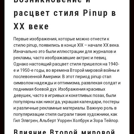
расцвет стиля Pinup в
XX веке
Первые изображения, которые можно отнести к
стилю pinup, появились в конце XIX – начале XX века.
Изначально это были иллюстрации для журналов и
рекламы, часто изображавшие актрис и певиц.
Однако настоящий расцвет стиля пришелся на 1940-
е и 1950-е годы, во времена Второй мировой войны и
послевоенной Америки. В этот период pinup стал
символом надежды и оптимизма, развлекая солдат и
поднимая боевой дух. Изображения красивых
девушек, часто в игривых и кокетливых позах, были
популярны как никогда, украшая календари, постеры
и различные рекламные материалы. Важную роль в
популяризации стиля сыграли такие художники, как
Гил Элвгрен, Альберт Уоррен Холбрук и Зора Тейлор.
Влияние Второй мировой