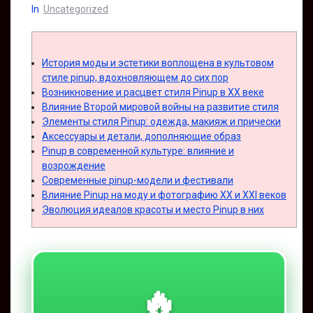
In
Uncategorized
История моды и эстетики воплощена в культовом
стиле pinup, вдохновляющем до сих пор
Возникновение и расцвет стиля Pinup в XX веке
Влияние Второй мировой войны на развитие стиля
Элементы стиля Pinup: одежда, макияж и прически
Аксессуары и детали, дополняющие образ
Pinup в современной культуре: влияние и
возрождение
Современные pinup-модели и фестивали
Влияние Pinup на моду и фотографию XX и XXI веков
Эволюция идеалов красоты и место Pinup в них
🔥