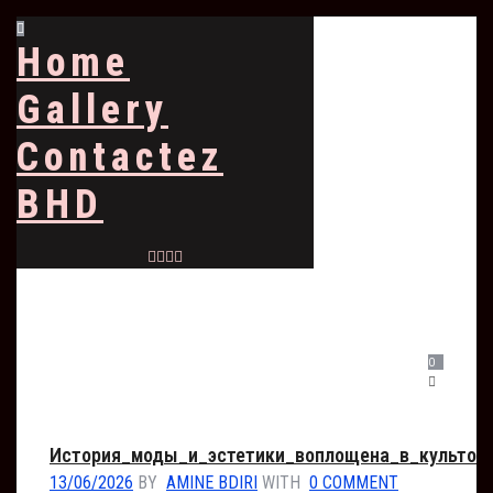
Home
Gallery
Contactez
BHD
0
История_моды_и_эстетики_воплощена_в_культов
13/06/2026
BY
AMINE BDIRI
WITH
0 COMMENT