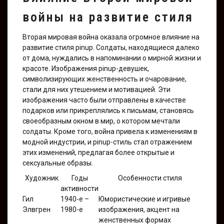
войны на развитие стиля
Вторая мировая война оказала огромное влияние на
развитие стиля pinup. Солдаты, находящиеся далеко
от дома, нуждались в напоминании о мирной жизни и
красоте. Изображения pinup-девушек,
символизирующих женственность и очарование,
стали для них утешением и мотивацией. Эти
изображения часто были отправлены в качестве
подарков или прикреплялись к письмам, становясь
своеобразным окном в мир, о котором мечтали
солдаты. Кроме того, война привела к изменениям в
модной индустрии, и pinup-стиль стал отражением
этих изменений, предлагая более открытые и
сексуальные образы.
Художник
Годы
Особенности стиля
активности
Гил
1940-е –
Юмористические и игривые
Элвгрен
1980-е
изображения, акцент на
женственных формах