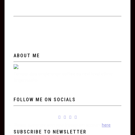
ABOUT ME
Tempor duis single-origin coffee ea next level ethnic
fingerstache.
FOLLOW ME ON SOCIALS
Please authorize with your Instagram account
here
SUBSCRIBE TO NEWSLETTER