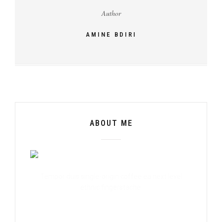
Author
AMINE BDIRI
ABOUT ME
Tempor duis single-origin coffee ea next level
ethnic fingerstache.