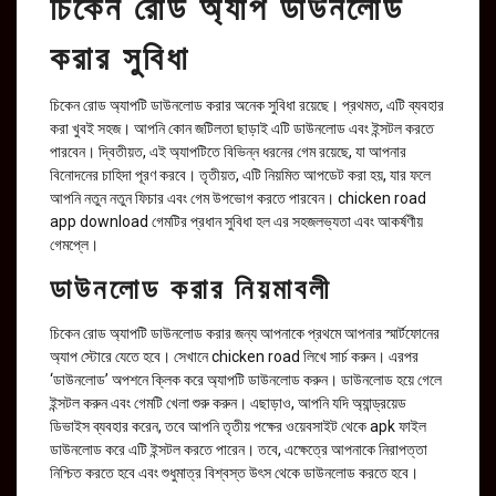
চিকেন রোড অ্যাপ ডাউনলোড
করার সুবিধা
চিকেন রোড অ্যাপটি ডাউনলোড করার অনেক সুবিধা রয়েছে। প্রথমত, এটি ব্যবহার
করা খুবই সহজ। আপনি কোন জটিলতা ছাড়াই এটি ডাউনলোড এবং ইন্সটল করতে
পারবেন। দ্বিতীয়ত, এই অ্যাপটিতে বিভিন্ন ধরনের গেম রয়েছে, যা আপনার
বিনোদনের চাহিদা পূরণ করবে। তৃতীয়ত, এটি নিয়মিত আপডেট করা হয়, যার ফলে
আপনি নতুন নতুন ফিচার এবং গেম উপভোগ করতে পারবেন। chicken road
app download গেমটির প্রধান সুবিধা হল এর সহজলভ্যতা এবং আকর্ষণীয়
গেমপ্লে।
ডাউনলোড করার নিয়মাবলী
চিকেন রোড অ্যাপটি ডাউনলোড করার জন্য আপনাকে প্রথমে আপনার স্মার্টফোনের
অ্যাপ স্টোরে যেতে হবে। সেখানে chicken road লিখে সার্চ করুন। এরপর
‘ডাউনলোড’ অপশনে ক্লিক করে অ্যাপটি ডাউনলোড করুন। ডাউনলোড হয়ে গেলে
ইন্সটল করুন এবং গেমটি খেলা শুরু করুন। এছাড়াও, আপনি যদি অ্যান্ড্রয়েড
ডিভাইস ব্যবহার করেন, তবে আপনি তৃতীয় পক্ষের ওয়েবসাইট থেকে apk ফাইল
ডাউনলোড করে এটি ইন্সটল করতে পারেন। তবে, এক্ষেত্রে আপনাকে নিরাপত্তা
নিশ্চিত করতে হবে এবং শুধুমাত্র বিশ্বস্ত উৎস থেকে ডাউনলোড করতে হবে।