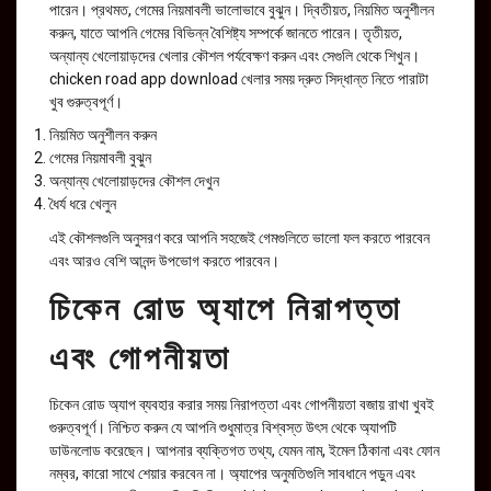
পারেন। প্রথমত, গেমের নিয়মাবলী ভালোভাবে বুঝুন। দ্বিতীয়ত, নিয়মিত অনুশীলন
করুন, যাতে আপনি গেমের বিভিন্ন বৈশিষ্ট্য সম্পর্কে জানতে পারেন। তৃতীয়ত,
অন্যান্য খেলোয়াড়দের খেলার কৌশল পর্যবেক্ষণ করুন এবং সেগুলি থেকে শিখুন।
chicken road app download খেলার সময় দ্রুত সিদ্ধান্ত নিতে পারাটা
খুব গুরুত্বপূর্ণ।
নিয়মিত অনুশীলন করুন
গেমের নিয়মাবলী বুঝুন
অন্যান্য খেলোয়াড়দের কৌশল দেখুন
ধৈর্য ধরে খেলুন
এই কৌশলগুলি অনুসরণ করে আপনি সহজেই গেমগুলিতে ভালো ফল করতে পারবেন
এবং আরও বেশি আনন্দ উপভোগ করতে পারবেন।
চিকেন রোড অ্যাপে নিরাপত্তা
এবং গোপনীয়তা
চিকেন রোড অ্যাপ ব্যবহার করার সময় নিরাপত্তা এবং গোপনীয়তা বজায় রাখা খুবই
গুরুত্বপূর্ণ। নিশ্চিত করুন যে আপনি শুধুমাত্র বিশ্বস্ত উৎস থেকে অ্যাপটি
ডাউনলোড করেছেন। আপনার ব্যক্তিগত তথ্য, যেমন নাম, ইমেল ঠিকানা এবং ফোন
নম্বর, কারো সাথে শেয়ার করবেন না। অ্যাপের অনুমতিগুলি সাবধানে পড়ুন এবং