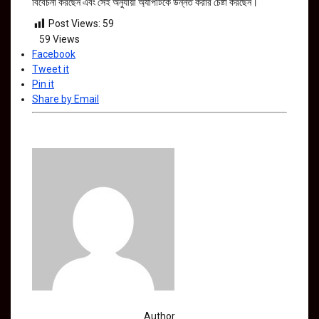
বিবেচনা করছেন এবং সেই অনুযায়ী অ্যাপটিকে উন্নত করার চেষ্টা করছেন।
Post Views:
59
59
Views
Facebook
Tweet it
Pin it
Share by Email
Author