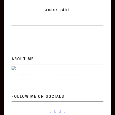
Amine Bdiri
ABOUT ME
Tempor duis single-origin coffee ea next level ethnic
fingerstache.
FOLLOW ME ON SOCIALS