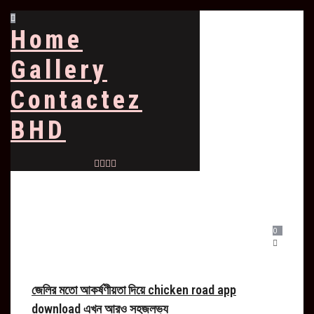
Home
Gallery
Contactez
BHD
0
জেলির মতো আকর্ষণীয়তা দিয়ে chicken road app
download এখন আরও সহজলভ্য