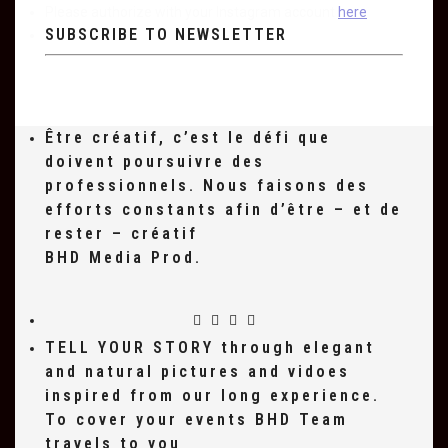
Please authorize with your Instagram account
here
SUBSCRIBE TO NEWSLETTER
Être créatif, c’est le défi que
doivent poursuivre des
professionnels. Nous faisons des
efforts constants afin d’être – et de
rester – créatif
BHD Media Prod.
TELL YOUR STORY through elegant
and natural pictures and vidoes
inspired from our long experience.
To cover your events BHD Team
travels to you