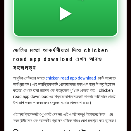
▶️
জেলির মতো আকর্ষণীয়তা দিয়ে chicken
road app download এখন আরও
সহজলভ্য
আধুনিক গেমিংয়ের জগতে
chicken road app download
একটি অত্যন্ত
জনপ্রিয় নাম। এই অ্যাপ্লিকেশনটি খেলোয়াড়দের জন্য এক নতুন দিগন্ত উন্মোচন
করেছে, যেখানে তারা মজাদার এবং উত্তেজনাপূর্ণ গেম খেলতে পারে। chicken
road app download এর মাধ্যমে আপনি সহজেই আপনার স্মার্টফোনে গেমটি
উপভোগ করতে পারবেন এবং বন্ধুদের সাথেও খেলতে পারবেন।
এই অ্যাপ্লিকেশনটি শুধু একটি গেম নয়, এটি একটি সম্পূর্ণ বিনোদনের উৎস। এর
সহজ ইন্টারফেস এবং আকর্ষণীয় গ্রাফিক্স এটিকে আরও বেশি জনপ্রিয় করে তুলেছে।