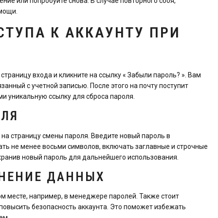
ние или попробуйте снова. В случае повторного сбоя,
мощи.
СТУПА К АККАУНТУ ПРИ
страницу входа и кликните на ссылку « Забыли пароль? ». Вам
занный с учетной записью. После этого на почту поступит
и уникальную ссылку для сброса пароля.
ОЛЯ
 на страницу смены пароля. Введите новый пароль в
ать не менее восьми символов, включать заглавные и строчные
охранив новый пароль для дальнейшего использования.
АНЕНИЕ ДАННЫХ
м месте, например, в менеджере паролей. Также стоит
повысить безопасность аккаунта. Это поможет избежать
ем.