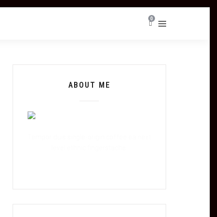
0
ABOUT ME
Tempor duis single-origin coffee ea next
level ethnic fingerstache.