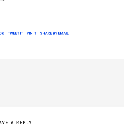
OK
TWEET IT
PIN IT
SHARE BY EMAIL
AVE A REPLY