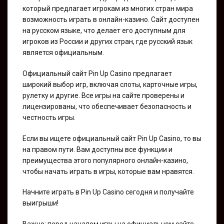
который предлагает игрокам из многих стран мира
возможность играть в онлайн-казино. Сайт доступен
на русском языке, что делает его доступным для
игроков из России и других стран, где русский язык
является официальным.
Официальный сайт Pin Up Casino предлагает
широкий выбор игр, включая слоты, карточные игры,
рулетку и другие. Все игры на сайте проверены и
лицензированы, что обеспечивает безопасность и
честность игры.
Если вы ищете официальный сайт Pin Up Casino, то вы
на правом пути. Вам доступны все функции и
преимущества этого популярного онлайн-казино,
чтобы начать играть в игры, которые вам нравятся.
Начните играть в Pin Up Casino сегодня и получайте
выигрыши!
Важно: перед началом игры на официальном сайте