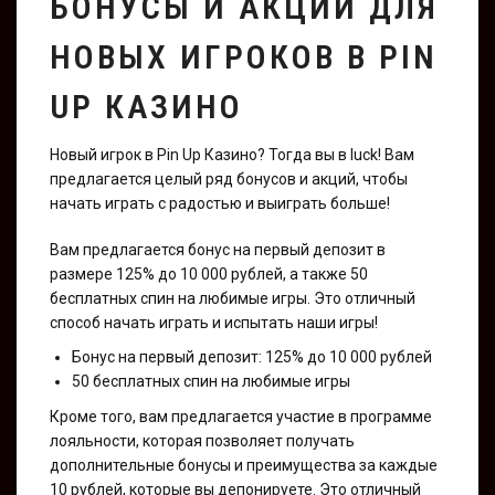
БОНУСЫ И АКЦИИ ДЛЯ
НОВЫХ ИГРОКОВ В PIN
UP КАЗИНО
Новый игрок в Pin Up Казино? Тогда вы в luck! Вам
предлагается целый ряд бонусов и акций, чтобы
начать играть с радостью и выиграть больше!
Вам предлагается бонус на первый депозит в
размере 125% до 10 000 рублей, а также 50
бесплатных спин на любимые игры. Это отличный
способ начать играть и испытать наши игры!
Бонус на первый депозит: 125% до 10 000 рублей
50 бесплатных спин на любимые игры
Кроме того, вам предлагается участие в программе
лояльности, которая позволяет получать
дополнительные бонусы и преимущества за каждые
10 рублей, которые вы депонируете. Это отличный