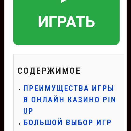
ИГРАТЬ
СОДЕРЖИМОЕ
ПРЕИМУЩЕСТВА ИГРЫ
В ОНЛАЙН КАЗИНО PIN
UP
БОЛЬШОЙ ВЫБОР ИГР