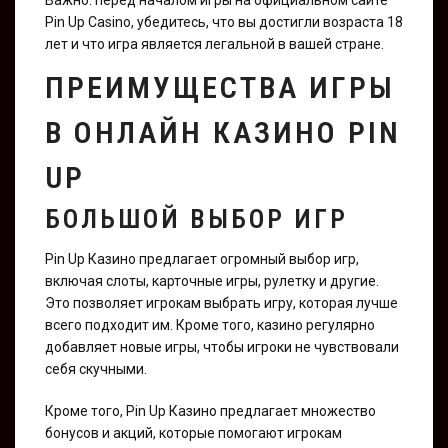
Pin Up Casino, убедитесь, что вы достигли возраста 18
лет и что игра является легальной в вашей стране.
ПРЕИМУЩЕСТВА ИГРЫ
В ОНЛАЙН КАЗИНО PIN
UP
БОЛЬШОЙ ВЫБОР ИГР
Pin Up Казино предлагает огромный выбор игр,
включая слоты, карточные игры, рулетку и другие.
Это позволяет игрокам выбрать игру, которая лучше
всего подходит им. Кроме того, казино регулярно
добавляет новые игры, чтобы игроки не чувствовали
себя скучными.
Кроме того, Pin Up Казино предлагает множество
бонусов и акций, которые помогают игрокам