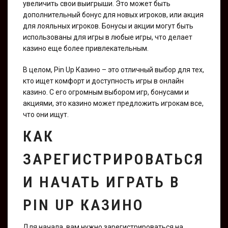
увеличить свои выигрыши. Это может быть
дополнительный бонус для новых игроков, или акция
для лояльных игроков. Бонусы и акции могут быть
использованы для игры в любые игры, что делает
казино еще более привлекательным.
В целом, Pin Up Казино – это отличный выбор для тех,
кто ищет комфорт и доступность игры в онлайн
казино. С его огромным выбором игр, бонусами и
акциями, это казино может предложить игрокам все,
что они ищут.
КАК
ЗАРЕГИСТРИРОВАТЬСЯ
И НАЧАТЬ ИГРАТЬ В
PIN UP КАЗИНО
Для начала, вам нужно зарегистрироваться на