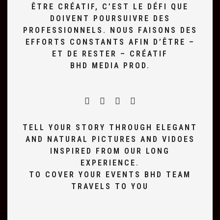
ÊTRE CRÉATIF, C’EST LE DÉFI QUE
DOIVENT POURSUIVRE DES
PROFESSIONNELS. NOUS FAISONS DES
EFFORTS CONSTANTS AFIN D’ÊTRE –
ET DE RESTER – CRÉATIF
BHD MEDIA PROD.
TELL YOUR STORY THROUGH ELEGANT
AND NATURAL PICTURES AND VIDOES
INSPIRED FROM OUR LONG
EXPERIENCE.
TO COVER YOUR EVENTS BHD TEAM
TRAVELS TO YOU