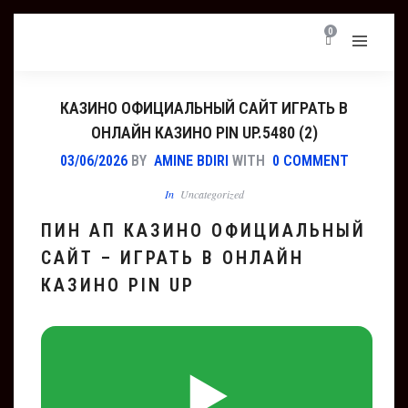
0
КАЗИНО ОФИЦИАЛЬНЫЙ САЙТ ИГРАТЬ В
ОНЛАЙН КАЗИНО PIN UP.5480 (2)
03/06/2026
BY
AMINE BDIRI
WITH
0 COMMENT
In
Uncategorized
ПИН АП КАЗИНО ОФИЦИАЛЬНЫЙ
САЙТ – ИГРАТЬ В ОНЛАЙН
КАЗИНО PIN UP
▶️