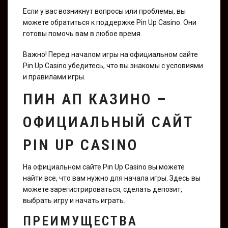
Если у вас возникнут вопросы или проблемы, вы
можете обратиться к поддержке Pin Up Casino. Они
готовы помочь вам в любое время.
Важно! Перед началом игры на официальном сайте
Pin Up Casino убедитесь, что вы знакомы с условиями
и правилами игры.
ПИН АП КАЗИНО –
ОФИЦИАЛЬНЫЙ САЙТ
PIN UP CASINO
На официальном сайте Pin Up Casino вы можете
найти все, что вам нужно для начала игры. Здесь вы
можете зарегистрироваться, сделать депозит,
выбрать игру и начать играть.
ПРЕИМУЩЕСТВА