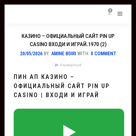
0
КАЗИНО – ОФИЦИАЛЬНЫЙ САЙТ PIN UP
CASINO ВХОДИ И ИГРАЙ.1970 (2)
20/05/2026
BY
AMINE BDIRI
WITH
0 COMMENT
In
Uncategorized
ПИН АП КАЗИНО –
ОФИЦИАЛЬНЫЙ САЙТ PIN UP
CASINO | ВХОДИ И ИГРАЙ
▶️