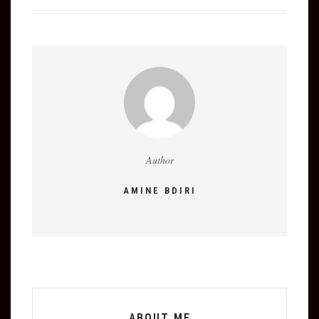
Author
AMINE BDIRI
ABOUT ME