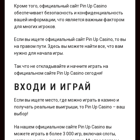
Кроме того, официальный сайт Pin Up Casino
обеспечивает безопасность и конфиденциальность
вашей информации, что является важным фактором
для многих игроков.
Если вы ищете официальный сайт Pin Up Casino, то вы
на правом пути. Здесь вы можете найти все, что вам
нужно для начала игры.
Так что не откладывайте и начните играть на
официальном сайте Pin Up Casino сегодня!
ВХОДИ И ИГРАЙ
Если вы ищете место, где можно играть в казино и
получать реальные выигрыши, то Pin Up Casino – ваш
выбор!
На нашем официальном сайте Pin Up Casino вы
можете играть в более 3 000 игр, включая слоты,