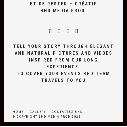
ET DE RESTER – CRÉATIF
BHD MEDIA PROD.
TELL YOUR STORY THROUGH ELEGANT
AND NATURAL PICTURES AND VIDOES
INSPIRED FROM OUR LONG
EXPERIENCE.
TO COVER YOUR EVENTS BHD TEAM
TRAVELS TO YOU
HOME
GALLERY
CONTACTEZ BHD
© COPYRIGHT BHD MEDIA PROD 2022