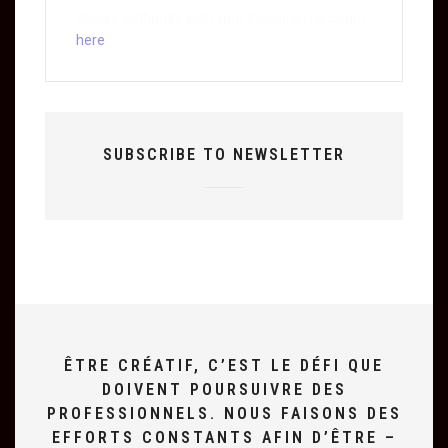
Please authorize with your Instagram account
here
SUBSCRIBE TO NEWSLETTER
ÊTRE CRÉATIF, C’EST LE DÉFI QUE
DOIVENT POURSUIVRE DES
PROFESSIONNELS. NOUS FAISONS DES
EFFORTS CONSTANTS AFIN D’ÊTRE –