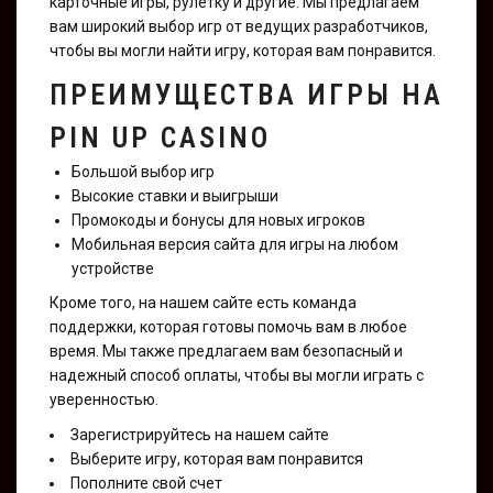
карточные игры, рулетку и другие. Мы предлагаем
вам широкий выбор игр от ведущих разработчиков,
чтобы вы могли найти игру, которая вам понравится.
ПРЕИМУЩЕСТВА ИГРЫ НА
PIN UP CASINO
Большой выбор игр
Высокие ставки и выигрыши
Промокоды и бонусы для новых игроков
Мобильная версия сайта для игры на любом
устройстве
Кроме того, на нашем сайте есть команда
поддержки, которая готовы помочь вам в любое
время. Мы также предлагаем вам безопасный и
надежный способ оплаты, чтобы вы могли играть с
уверенностью.
Зарегистрируйтесь на нашем сайте
Выберите игру, которая вам понравится
Пополните свой счет