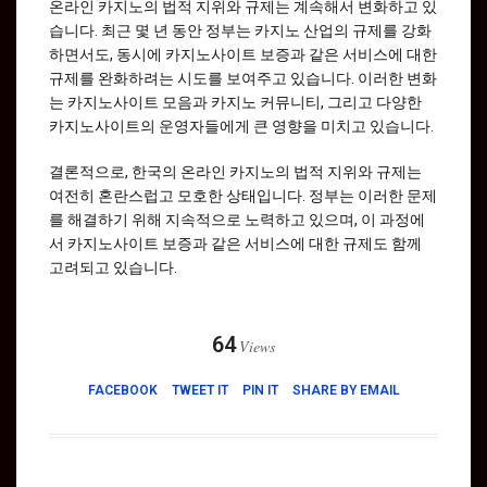
온라인 카지노의 법적 지위와 규제는 계속해서 변화하고 있
습니다. 최근 몇 년 동안 정부는 카지노 산업의 규제를 강화
하면서도, 동시에 카지노사이트 보증과 같은 서비스에 대한
규제를 완화하려는 시도를 보여주고 있습니다. 이러한 변화
는 카지노사이트 모음과 카지노 커뮤니티, 그리고 다양한
카지노사이트의 운영자들에게 큰 영향을 미치고 있습니다.
결론적으로, 한국의 온라인 카지노의 법적 지위와 규제는
여전히 혼란스럽고 모호한 상태입니다. 정부는 이러한 문제
를 해결하기 위해 지속적으로 노력하고 있으며, 이 과정에
서 카지노사이트 보증과 같은 서비스에 대한 규제도 함께
고려되고 있습니다.
64
Views
FACEBOOK
TWEET IT
PIN IT
SHARE BY EMAIL