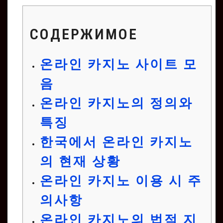
СОДЕРЖИМОЕ
온라인 카지노 사이트 모
음
온라인 카지노의 정의와
특징
한국에서 온라인 카지노
의 현재 상황
온라인 카지노 이용 시 주
의사항
온라인 카지노의 법적 지