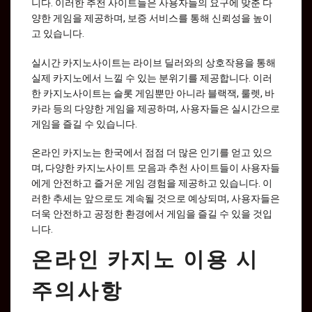
니다. 이러한 추천 사이트들은 사용자들의 요구에 맞춘 다
양한 게임을 제공하며, 보증 서비스를 통해 신뢰성을 높이
고 있습니다.
실시간 카지노사이트는 라이브 딜러와의 상호작용을 통해
실제 카지노에서 느낄 수 있는 분위기를 제공합니다. 이러
한 카지노사이트는 슬롯 게임뿐만 아니라 블랙잭, 룰렛, 바
카라 등의 다양한 게임을 제공하며, 사용자들은 실시간으로
게임을 즐길 수 있습니다.
온라인 카지노는 한국에서 점점 더 많은 인기를 얻고 있으
며, 다양한 카지노사이트 모음과 추천 사이트들이 사용자들
에게 안전하고 즐거운 게임 경험을 제공하고 있습니다. 이
러한 추세는 앞으로도 계속될 것으로 예상되며, 사용자들은
더욱 안전하고 공정한 환경에서 게임을 즐길 수 있을 것입
니다.
온라인 카지노 이용 시
주의사항