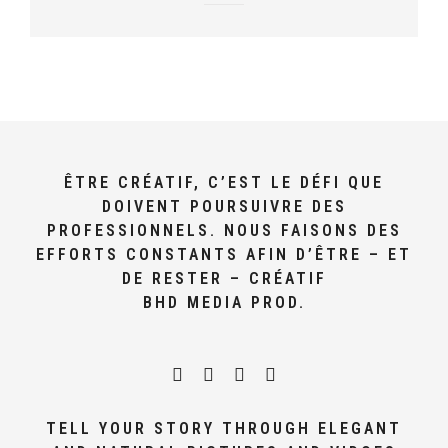
ÊTRE CRÉATIF, C’EST LE DÉFI QUE
DOIVENT POURSUIVRE DES
PROFESSIONNELS. NOUS FAISONS DES
EFFORTS CONSTANTS AFIN D’ÊTRE – ET
DE RESTER – CRÉATIF
BHD MEDIA PROD.
TELL YOUR STORY THROUGH ELEGANT