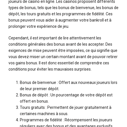
joueurs de casino en ligne. Les casinos proposent différents
types de bonus, tels que les bonus de bienvenue, les bonus de
dépôt, les tours gratuits et les programmes de fidélité. Ces
bonus peuvent vous aider à augmenter votre bankroll et à
prolonger votre expérience de jeu.
Cependant, il est important de lire attentivement les
conditions générales des bonus avant de les accepter. Des
exigences de mise peuvent être imposées, ce qui signifie que
vous devez miser un certain montant avant de pouvoir retirer
vos gains bonus. Il est donc essentiel de comprendre ces
conditions pour éviter les mauvaises surprises.
Bonus de bienvenue : Offert aux nouveaux joueurs lors
de leur premier dépôt.
Bonus de dépôt : Un pourcentage de votre dépôt est
offert en bonus.
Tours gratuits : Permettent de jouer gratuitement à
certaines machines à sous.
Programmes de fidélité : Récompensent les joueurs
réguliers avec des bonus et des avantages exclusifs.