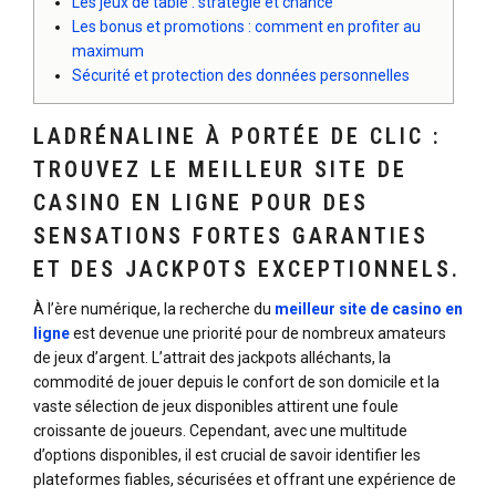
Les jeux de table : stratégie et chance
Les bonus et promotions : comment en profiter au
maximum
Sécurité et protection des données personnelles
LADRÉNALINE À PORTÉE DE CLIC :
TROUVEZ LE MEILLEUR SITE DE
CASINO EN LIGNE POUR DES
SENSATIONS FORTES GARANTIES
ET DES JACKPOTS EXCEPTIONNELS.
À l’ère numérique, la recherche du
meilleur site de casino en
ligne
est devenue une priorité pour de nombreux amateurs
de jeux d’argent. L’attrait des jackpots alléchants, la
commodité de jouer depuis le confort de son domicile et la
vaste sélection de jeux disponibles attirent une foule
croissante de joueurs. Cependant, avec une multitude
d’options disponibles, il est crucial de savoir identifier les
plateformes fiables, sécurisées et offrant une expérience de