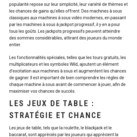
popularité repose sur leur simplicité, leur variété de thèmes et
les chances de gains qu’elles offrent. Des machines à sous
classiques aux machines à sous vidéo modernes, en passant
par les machines à sous à jackpot progressif, il y en a pour
tous les goûts. Les jackpots progressifs peuvent atteindre
des sommes considérables, attirant des joueurs du monde
entier.
Les fonctionnalités spéciales, telles que les tours gratuits, les
multiplicateurs et les symboles Wild, ajoutent un élément
d’excitation aux machines à sous et augmentent les chances
de gagner. Il est important de bien comprendre les règles de
chaque machine à sous avant de commencer à jouer, afin de
maximiser vos chances de succès.
LES JEUX DE TABLE :
STRATÉGIE ET CHANCE
Les jeux de table, tels que la roulette, le blackjack et le
baccarat, sont appréciés par les joueurs qui apprécient la