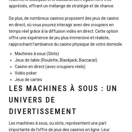
appréciés, offrant un mélange de stratégie et de chance.
De plus, de nombreux casinos proposent des jeux de casino
en direct, où vous pouvez interagir avec des croupiers en
temps réel grâce à la diffusion vidéo en direct. Cette option
offre une expérience de jeu plus immersive et réaliste,
rapprochant l’ambiance du casino physique de votre domicile.
Machines à sous (Slots)
Jeux de table (Roulette, Blackjack, Baccarat)
Casino en direct (avec croupiers réels)
Vidéo poker
Jeux de cartes
LES MACHINES À SOUS : UN
UNIVERS DE
DIVERTISSEMENT
Les machines à sous, ou slots, représentent une part
importante de l’offre de jeux des casinos en ligne. Leur