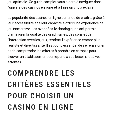
jeu optimale. Ce guide complet vous aidera à naviguer dans
l’univers des casinos en ligne et à faire un choix éclairé.
La popularité des casinos en ligne continue de croître, grâce à
leur accessibilité et à leur capacité à offrir une expérience de
jeu immersive. Les avancées technologiques ont permis
d’améliorer la qualité des graphismes, des sons et de
l’interaction avec les jeux, rendant l’expérience encore plus
réaliste et divertissante. Il est donc essentiel de se renseigner
et de comprendre les critères à prendre en compte pour
trouver un établissement qui répond à vos besoins et à vos
attentes.
COMPRENDRE LES
CRITÈRES ESSENTIELS
POUR CHOISIR UN
CASINO EN LIGNE