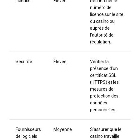
Licence
Élevée
Rechercher le
numéro de
licence sur le site
du casino ou
auprès de
l’autorité de
régulation.
Sécurité
Élevée
Vérifier la
présence d’un
certificat SSL
(HTTPS) et les
mesures de
protection des
données
personnelles.
Fournisseurs
Moyenne
S’assurer que le
de logiciels
casino travaille