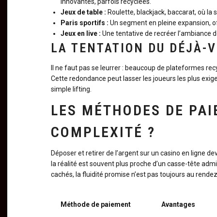
innovantes, parfois recyclées.
Jeux de table :
Roulette, blackjack, baccarat, où la 
Paris sportifs :
Un segment en pleine expansion, of
Jeux en live :
Une tentative de recréer l’ambiance d
LA TENTATION DU DÉJÀ-
Il ne faut pas se leurrer : beaucoup de plateformes rec
Cette redondance peut lasser les joueurs les plus exig
simple lifting.
LES MÉTHODES DE PAI
COMPLEXITÉ ?
Déposer et retirer de l’argent sur un casino en ligne de
la réalité est souvent plus proche d’un casse-tête admini
cachés, la fluidité promise n’est pas toujours au rende
Méthode de paiement
Avantages