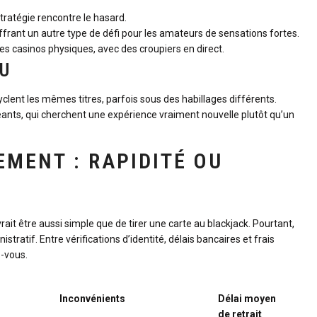
stratégie rencontre le hasard.
frant un autre type de défi pour les amateurs de sensations fortes.
es casinos physiques, avec des croupiers en direct.
VU
yclent les mêmes titres, parfois sous des habillages différents.
eants, qui cherchent une expérience vraiment nouvelle plutôt qu’un
EMENT : RAPIDITÉ OU
vrait être aussi simple que de tirer une carte au blackjack. Pourtant,
stratif. Entre vérifications d’identité, délais bancaires et frais
z-vous.
Inconvénients
Délai moyen
de retrait