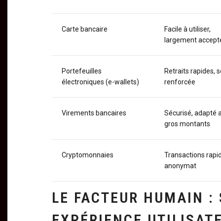
Carte bancaire
Facile à utiliser,
largement accept
Portefeuilles
Retraits rapides, s
électroniques (e-wallets)
renforcée
Virements bancaires
Sécurisé, adapté 
gros montants
Cryptomonnaies
Transactions rapi
anonymat
LE FACTEUR HUMAIN : 
EXPÉRIENCE UTILISAT