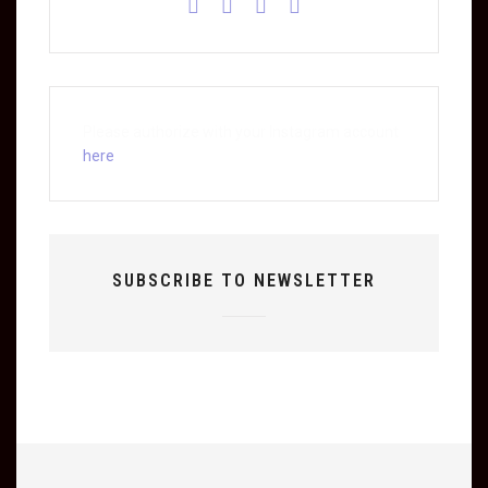
Please authorize with your Instagram account
here
SUBSCRIBE TO NEWSLETTER