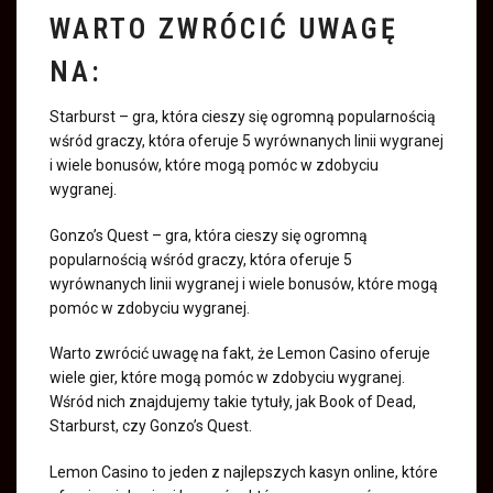
WARTO ZWRÓCIĆ UWAGĘ
NA:
Starburst – gra, która cieszy się ogromną popularnością
wśród graczy, która oferuje 5 wyrównanych linii wygranej
i wiele bonusów, które mogą pomóc w zdobyciu
wygranej.
Gonzo’s Quest – gra, która cieszy się ogromną
popularnością wśród graczy, która oferuje 5
wyrównanych linii wygranej i wiele bonusów, które mogą
pomóc w zdobyciu wygranej.
Warto zwrócić uwagę na fakt, że Lemon Casino oferuje
wiele gier, które mogą pomóc w zdobyciu wygranej.
Wśród nich znajdujemy takie tytuły, jak Book of Dead,
Starburst, czy Gonzo’s Quest.
Lemon Casino to jeden z najlepszych kasyn online, które