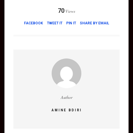
70
Views
FACEBOOK
TWEET IT
PIN IT
SHARE BY EMAIL
Author
AMINE BDIRI