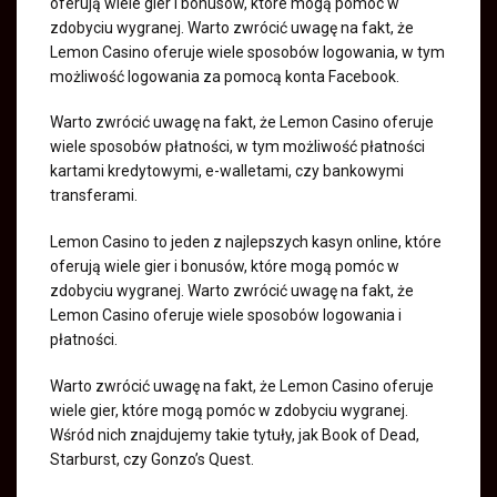
oferują wiele gier i bonusów, które mogą pomóc w
zdobyciu wygranej. Warto zwrócić uwagę na fakt, że
Lemon Casino oferuje wiele sposobów logowania, w tym
możliwość logowania za pomocą konta Facebook.
Warto zwrócić uwagę na fakt, że Lemon Casino oferuje
wiele sposobów płatności, w tym możliwość płatności
kartami kredytowymi, e-walletami, czy bankowymi
transferami.
Lemon Casino to jeden z najlepszych kasyn online, które
oferują wiele gier i bonusów, które mogą pomóc w
zdobyciu wygranej. Warto zwrócić uwagę na fakt, że
Lemon Casino oferuje wiele sposobów logowania i
płatności.
Warto zwrócić uwagę na fakt, że Lemon Casino oferuje
wiele gier, które mogą pomóc w zdobyciu wygranej.
Wśród nich znajdujemy takie tytuły, jak Book of Dead,
Starburst, czy Gonzo’s Quest.