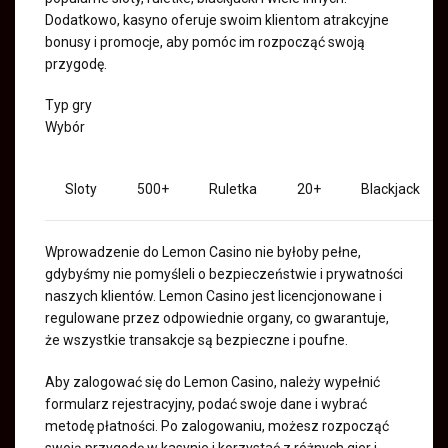
Dodatkowo, kasyno oferuje swoim klientom atrakcyjne
bonusy i promocje, aby pomóc im rozpocząć swoją
przygodę.
Typ gry
Wybór
Sloty
500+
Ruletka
20+
Blackjack
Wprowadzenie do Lemon Casino nie byłoby pełne,
gdybyśmy nie pomyśleli o bezpieczeństwie i prywatności
naszych klientów. Lemon Casino jest licencjonowane i
regulowane przez odpowiednie organy, co gwarantuje,
że wszystkie transakcje są bezpieczne i poufne.
Aby zalogować się do Lemon Casino, należy wypełnić
formularz rejestracyjny, podać swoje dane i wybrać
metodę płatności. Po zalogowaniu, możesz rozpocząć
swoją przygodę w kasynie i korzystać z różnych gier i