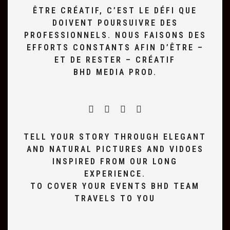
ÊTRE CRÉATIF, C’EST LE DÉFI QUE
DOIVENT POURSUIVRE DES
PROFESSIONNELS. NOUS FAISONS DES
EFFORTS CONSTANTS AFIN D’ÊTRE –
ET DE RESTER – CRÉATIF
BHD MEDIA PROD.
TELL YOUR STORY THROUGH ELEGANT
AND NATURAL PICTURES AND VIDOES
INSPIRED FROM OUR LONG
EXPERIENCE.
TO COVER YOUR EVENTS BHD TEAM
TRAVELS TO YOU