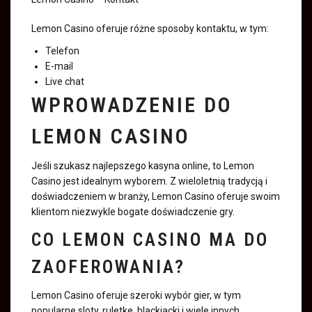
Lemon Casino oferuje różne sposoby kontaktu, w tym:
Telefon
E-mail
Live chat
WPROWADZENIE DO
LEMON CASINO
Jeśli szukasz najlepszego kasyna online, to Lemon
Casino jest idealnym wyborem. Z wieloletnią tradycją i
doświadczeniem w branży, Lemon Casino oferuje swoim
klientom niezwykle bogate doświadczenie gry.
CO LEMON CASINO MA DO
ZAOFEROWANIA?
Lemon Casino oferuje szeroki wybór gier, w tym
popularne sloty, ruletke, blackjacki i wiele innych.