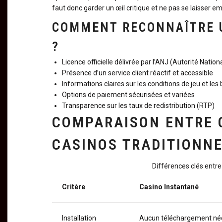
faut donc garder un œil critique et ne pas se laisser emp
COMMENT RECONNAÎTRE U
?
Licence officielle délivrée par l’ANJ (Autorité Natio
Présence d’un service client réactif et accessible
Informations claires sur les conditions de jeu et les
Options de paiement sécurisées et variées
Transparence sur les taux de redistribution (RTP)
COMPARAISON ENTRE 
CASINOS TRADITIONN
Différences clés entre
Critère
Casino Instantané
Installation
Aucun téléchargement né