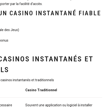
orter par la facilité d’accès.
N CASINO INSTANTANÉ FIABLE
nale des Jeux)
 bonus
CASINOS INSTANTANÉS ET
ELS
 casinos instantanés et traditionnels
Casino Traditionnel
cessaire
Souvent une application ou logiciel à installer