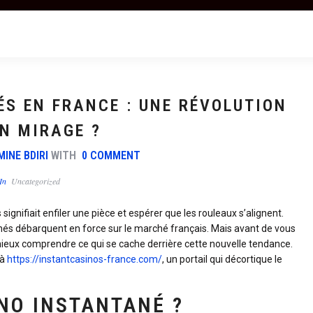
S EN FRANCE : UNE RÉVOLUTION
N MIRAGE ?
MINE BDIRI
WITH
0 COMMENT
In
Uncategorized
ignifiait enfiler une pièce et espérer que les rouleaux s’alignent.
anés débarquent en force sur le marché français. Mais avant de vous
t mieux comprendre ce qui se cache derrière cette nouvelle tendance.
 à
https://instantcasinos-france.com/
, un portail qui décortique le
INO INSTANTANÉ ?