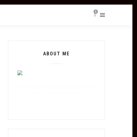
0
ABOUT ME
Tempor duis single-origin coffee ea next
level ethnic fingerstache.