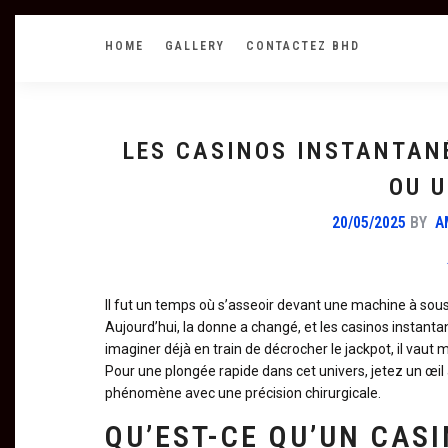
HOME
GALLERY
CONTACTEZ BHD
LES CASINOS INSTANTANÉ
OU U
20/05/2025
BY
A
Il fut un temps où s’asseoir devant une machine à sous s
Aujourd’hui, la donne a changé, et les casinos instant
imaginer déjà en train de décrocher le jackpot, il vau
Pour une plongée rapide dans cet univers, jetez un œil
phénomène avec une précision chirurgicale.
QU’EST-CE QU’UN CAS