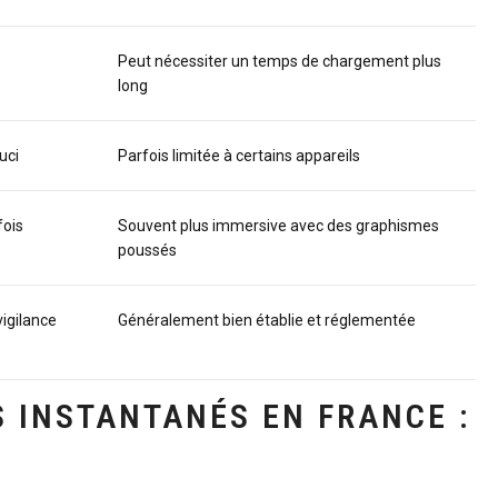
Peut nécessiter un temps de chargement plus
long
uci
Parfois limitée à certains appareils
fois
Souvent plus immersive avec des graphismes
poussés
igilance
Généralement bien établie et réglementée
S INSTANTANÉS EN FRANCE :