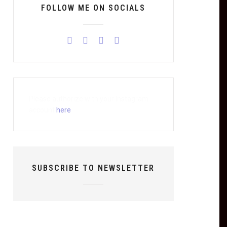
FOLLOW ME ON SOCIALS
Please authorize with your Instagram
account
here
SUBSCRIBE TO NEWSLETTER