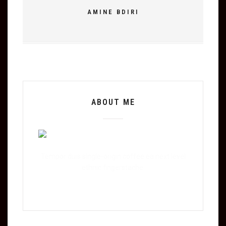
AMINE BDIRI
ABOUT ME
Tempor duis single-origin coffee ea next level
ethnic fingerstache.