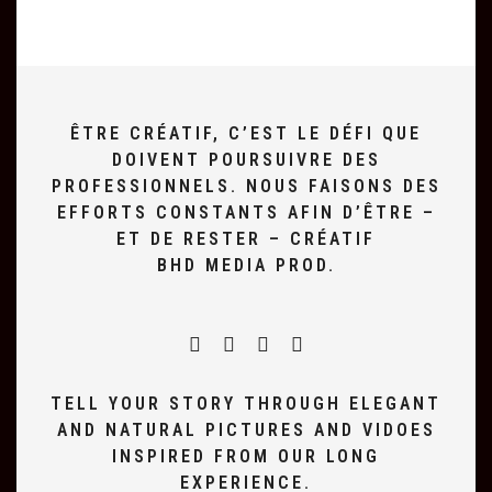
ÊTRE CRÉATIF, C’EST LE DÉFI QUE
DOIVENT POURSUIVRE DES
PROFESSIONNELS. NOUS FAISONS DES
EFFORTS CONSTANTS AFIN D’ÊTRE –
ET DE RESTER – CRÉATIF
BHD MEDIA PROD.
TELL YOUR STORY THROUGH ELEGANT
AND NATURAL PICTURES AND VIDOES
INSPIRED FROM OUR LONG
EXPERIENCE.