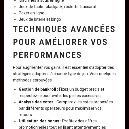
Machines à sous en ligne
Jeux de table : blackjack, roulette, baccarat
Poker en ligne
Jeux de loterie et bingo
TECHNIQUES AVANCÉES
POUR AMÉLIORER VOS
PERFORMANCES
Pour augmenter vos gains, il est essentiel d’adopter des
stratégies adaptées à chaque type de jeu. Voici quelques
méthodes éprouvées :
Gestion de bankroll :
Fixez un budget précis et
respectez-le pour éviter les pertes excessives.
Analyse des cotes :
Comparez les cotes proposées
par différents opérateurs pour maximiser vos
retours.
Utilisation des bonus :
Profitez des offres
promotionnelles tout en lisant attentivement les