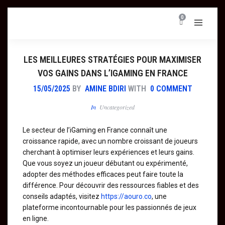
0
LES MEILLEURES STRATÉGIES POUR MAXIMISER
VOS GAINS DANS L’IGAMING EN FRANCE
15/05/2025
BY
AMINE BDIRI
WITH
0 COMMENT
In
Uncategorized
Le secteur de l’iGaming en France connaît une
croissance rapide, avec un nombre croissant de joueurs
cherchant à optimiser leurs expériences et leurs gains.
Que vous soyez un joueur débutant ou expérimenté,
adopter des méthodes efficaces peut faire toute la
différence. Pour découvrir des ressources fiables et des
conseils adaptés, visitez
https://aouro.co
, une
plateforme incontournable pour les passionnés de jeux
en ligne.