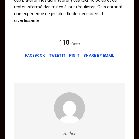
des plateformes qui intègrent ces technologies et de
rester informé des mises à jour régulières. Cela garantit
une expérience de jeu plus fluide, sécurisée et
divertissante.
110
Views
FACEBOOK
TWEET IT
PIN IT
SHARE BY EMAIL
Author