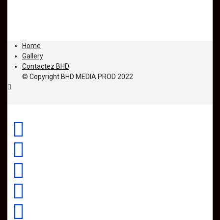
Home
Gallery
Contactez BHD
© Copyright BHD MEDIA PROD 2022