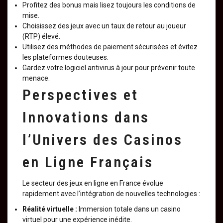
Profitez des bonus mais lisez toujours les conditions de
mise.
Choisissez des jeux avec un taux de retour au joueur
(RTP) élevé.
Utilisez des méthodes de paiement sécurisées et évitez
les plateformes douteuses.
Gardez votre logiciel antivirus à jour pour prévenir toute
menace.
Perspectives et
Innovations dans
l’Univers des Casinos
en Ligne Français
Le secteur des jeux en ligne en France évolue
rapidement avec l’intégration de nouvelles technologies :
Réalité virtuelle :
Immersion totale dans un casino
virtuel pour une expérience inédite.