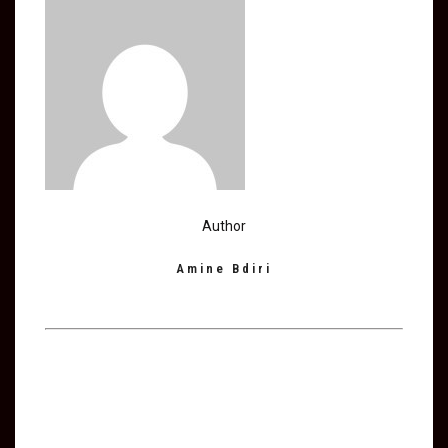
Author
Amine Bdiri