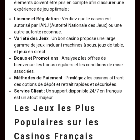
éléments doivent être pris en compte afin d’assurer une
expérience de jeu optimale :
Licence et Régulation :
Vérifiez que le casino est
autorisé par l’ANJ (Autorité Nationale des Jeux) ou une
autre autorité reconnue.
Variété des Jeux :
Un bon casino propose une large
gamme de jeux, incluant machines à sous, jeux de table,
et jeux en direct.
Bonus et Promotions :
Analysez les offres de
bienvenue, les bonus réguliers et les conditions de mise
associées.
Méthodes de Paiement :
Privilégiez les casinos offrant
des options de dépôt et retrait rapides et sécurisées.
Service Client :
Un support disponible 24/7 en français
est un atout majeur.
Les Jeux les Plus
Populaires sur les
Casinos Français