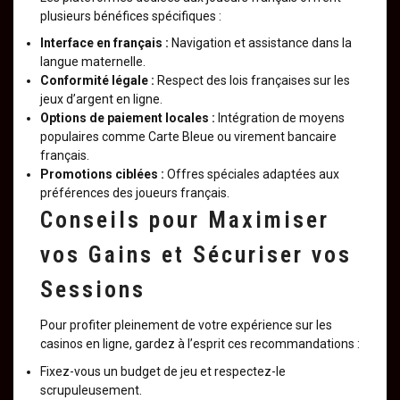
plusieurs bénéfices spécifiques :
Interface en français :
Navigation et assistance dans la
langue maternelle.
Conformité légale :
Respect des lois françaises sur les
jeux d’argent en ligne.
Options de paiement locales :
Intégration de moyens
populaires comme Carte Bleue ou virement bancaire
français.
Promotions ciblées :
Offres spéciales adaptées aux
préférences des joueurs français.
Conseils pour Maximiser
vos Gains et Sécuriser vos
Sessions
Pour profiter pleinement de votre expérience sur les
casinos en ligne, gardez à l’esprit ces recommandations :
Fixez-vous un budget de jeu et respectez-le
scrupuleusement.