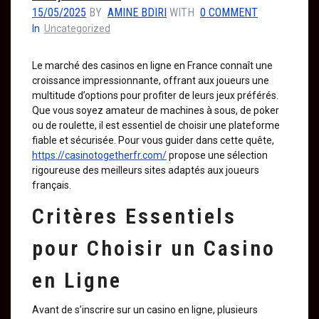
15/05/2025
BY
AMINE BDIRI
WITH
0 COMMENT
In
Uncategorized
Le marché des casinos en ligne en France connaît une
croissance impressionnante, offrant aux joueurs une
multitude d’options pour profiter de leurs jeux préférés.
Que vous soyez amateur de machines à sous, de poker
ou de roulette, il est essentiel de choisir une plateforme
fiable et sécurisée. Pour vous guider dans cette quête,
https://casinotogetherfr.com/
propose une sélection
rigoureuse des meilleurs sites adaptés aux joueurs
français.
Critères Essentiels
pour Choisir un Casino
en Ligne
Avant de s’inscrire sur un casino en ligne, plusieurs