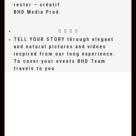
rester – créatif
BHD Media Prod.
TELL YOUR STORY through elegant
and natural pictures and vidoes
inspired from our long experience.
To cover your events BHD Team
travels to you