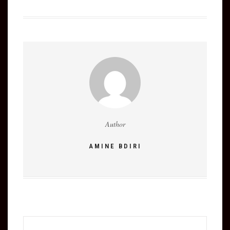
Author
AMINE BDIRI