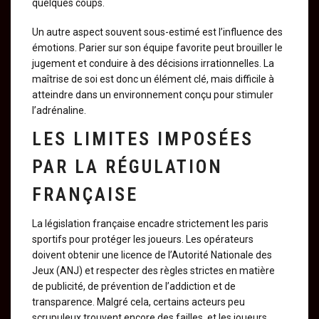
quelques coups.
Un autre aspect souvent sous-estimé est l’influence des
émotions. Parier sur son équipe favorite peut brouiller le
jugement et conduire à des décisions irrationnelles. La
maîtrise de soi est donc un élément clé, mais difficile à
atteindre dans un environnement conçu pour stimuler
l’adrénaline.
LES LIMITES IMPOSÉES
PAR LA RÉGULATION
FRANÇAISE
La législation française encadre strictement les paris
sportifs pour protéger les joueurs. Les opérateurs
doivent obtenir une licence de l’Autorité Nationale des
Jeux (ANJ) et respecter des règles strictes en matière
de publicité, de prévention de l’addiction et de
transparence. Malgré cela, certains acteurs peu
scrupuleux trouvent encore des failles, et les joueurs