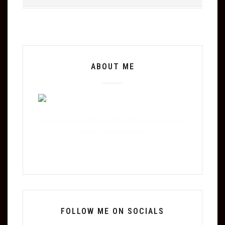
ABOUT ME
Tempor duis single-origin coffee ea next level
ethnic fingerstache.
FOLLOW ME ON SOCIALS