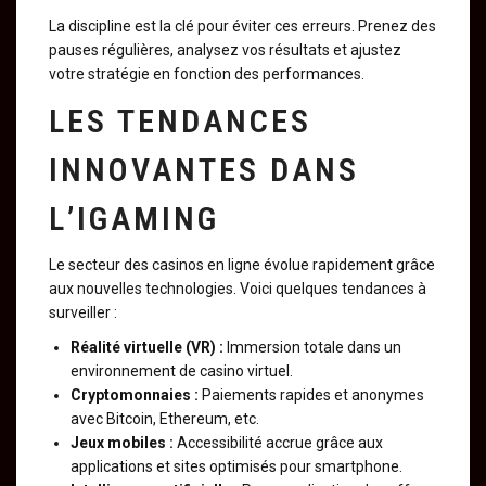
La discipline est la clé pour éviter ces erreurs. Prenez des
pauses régulières, analysez vos résultats et ajustez
votre stratégie en fonction des performances.
LES TENDANCES
INNOVANTES DANS
L’IGAMING
Le secteur des casinos en ligne évolue rapidement grâce
aux nouvelles technologies. Voici quelques tendances à
surveiller :
Réalité virtuelle (VR) :
Immersion totale dans un
environnement de casino virtuel.
Cryptomonnaies :
Paiements rapides et anonymes
avec Bitcoin, Ethereum, etc.
Jeux mobiles :
Accessibilité accrue grâce aux
applications et sites optimisés pour smartphone.