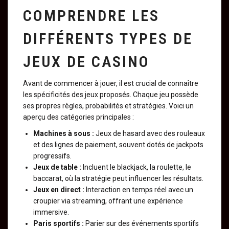
COMPRENDRE LES
DIFFÉRENTS TYPES DE
JEUX DE CASINO
Avant de commencer à jouer, il est crucial de connaître
les spécificités des jeux proposés. Chaque jeu possède
ses propres règles, probabilités et stratégies. Voici un
aperçu des catégories principales :
Machines à sous :
Jeux de hasard avec des rouleaux
et des lignes de paiement, souvent dotés de jackpots
progressifs.
Jeux de table :
Incluent le blackjack, la roulette, le
baccarat, où la stratégie peut influencer les résultats.
Jeux en direct :
Interaction en temps réel avec un
croupier via streaming, offrant une expérience
immersive.
Paris sportifs :
Parier sur des événements sportifs