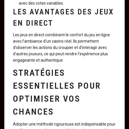
avec des cotes variables.
LES AVANTAGES DES JEUX
EN DIRECT
Les jeux en direct combinent le confort du jeu en ligne
avec l’ambiance d’un casino réel. Ils permettent
d’observer les actions du croupier et d’interagir avec
d’autres joueurs, ce qui peut rendre l’expérience plus
engageante et authentique.
STRATÉGIES
ESSENTIELLES POUR
OPTIMISER VOS
CHANCES
Adopter une méthode rigoureuse est indispensable pour