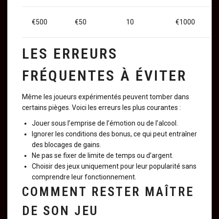
€500
€50
10
€1000
LES ERREURS
FRÉQUENTES À ÉVITER
Même les joueurs expérimentés peuvent tomber dans
certains pièges. Voici les erreurs les plus courantes :
Jouer sous l’emprise de l’émotion ou de l’alcool.
Ignorer les conditions des bonus, ce qui peut entraîner
des blocages de gains.
Ne pas se fixer de limite de temps ou d’argent.
Choisir des jeux uniquement pour leur popularité sans
comprendre leur fonctionnement.
COMMENT RESTER MAÎTRE
DE SON JEU