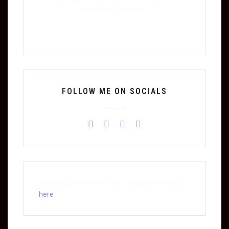
ethnic fingerstache.
FOLLOW ME ON SOCIALS
Please authorize with your Instagram account
here