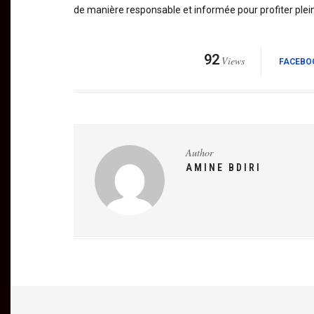
de manière responsable et informée pour profiter ple
92
Views
FACEBO
Author
AMINE BDIRI