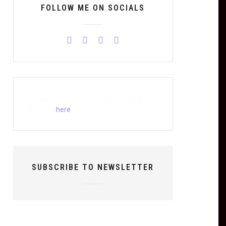
FOLLOW ME ON SOCIALS
Please authorize with your Instagram
account
here
SUBSCRIBE TO NEWSLETTER