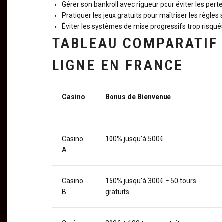
Gérer son bankroll avec rigueur pour éviter les pert
Pratiquer les jeux gratuits pour maîtriser les règles 
Éviter les systèmes de mise progressifs trop risqué
TABLEAU COMPARATIF 
LIGNE EN FRANCE
Casino
Bonus de Bienvenue
Casino
100% jusqu’à 500€
A
Casino
150% jusqu’à 300€ + 50 tours
B
gratuits