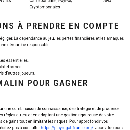
97.5%
Carte bancaire, PayPal,
ANJ
Cryptomonnaies
ONS À PRENDRE EN COMPTE
égliger. La dépendance au jeu, les pertes financières et les arnaques
r une démarche responsable :
es essentielles.
 plateformes.
vis d’autres joueurs.
MALIN POUR GAGNER
sur une combinaison de connaissance, de stratégie et de prudence.
les règles du jeu et en adoptant une gestion rigoureuse de votre
de gains tout en limitant les risques. Pour approfondir vos
hésitez pas à consulter
https://playregal-france.org/
. Jouez toujours