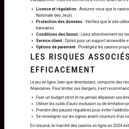
Licence et régulation :
Assurez-vous que le casino
Nationale des Jeux).
Protection des données :
Vérifiez que le site util
bancaires.
Conditions des bonus :
Lisez attentivement les te
Service client :
Optez pour un support accessible et
Options de paiement :
Privilégiez les casinos prop
LES RISQUES ASSOCIÉ
EFFICACEMENT
Le jeu en ligne, bien que divertissant, comporte des 
financières. Pour limiter ces dangers, il est recomma
Fixer un budget strict et ne jamais dépasser ses limi
Utiliser les outils d’auto-exclusion ou de limitation
Prendre des pauses régulières pour éviter l’addictio
Se renseigner sur les signes avant-coureurs d’un
En résumé, le marché des casinos en ligne en 2024 es