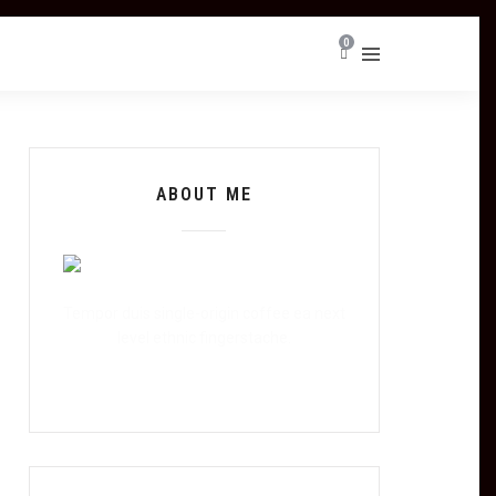
0
ABOUT ME
Tempor duis single-origin coffee ea next
level ethnic fingerstache.