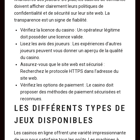
doivent afficher clairement leurs politiques de
confidentialité et de sécurité sur leur site web. La
transparence est un signe de fiabilité.
Vérifiez la licence du casino : Un opérateur légitime
doit posséder une licence valide.
Lisez les avis des joueurs : Les expériences d’autres
joueurs peuvent vous donner un aperçu de la qualité
du casino.
Assurez-vous que le site web est sécurisé :
Recherchez le protocole HTTPS dans l’adresse du
site web.
Vérifiez les options de paiement : Le casino doit
proposer des méthodes de paiement sécurisées et
reconnues.
LES DIFFÉRENTS TYPES DE
JEUX DISPONIBLES
Les casinos en ligne offrent une variété impressionnante
de jeux pour satisfaire tous les goûts. Les machines à