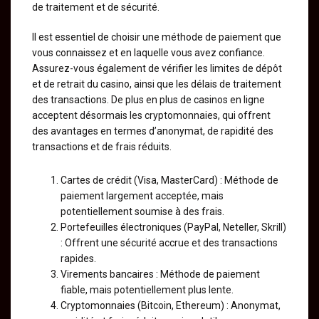
de traitement et de sécurité.
Il est essentiel de choisir une méthode de paiement que
vous connaissez et en laquelle vous avez confiance.
Assurez-vous également de vérifier les limites de dépôt
et de retrait du casino, ainsi que les délais de traitement
des transactions. De plus en plus de casinos en ligne
acceptent désormais les cryptomonnaies, qui offrent
des avantages en termes d’anonymat, de rapidité des
transactions et de frais réduits.
Cartes de crédit (Visa, MasterCard) : Méthode de
paiement largement acceptée, mais
potentiellement soumise à des frais.
Portefeuilles électroniques (PayPal, Neteller, Skrill)
: Offrent une sécurité accrue et des transactions
rapides.
Virements bancaires : Méthode de paiement
fiable, mais potentiellement plus lente.
Cryptomonnaies (Bitcoin, Ethereum) : Anonymat,