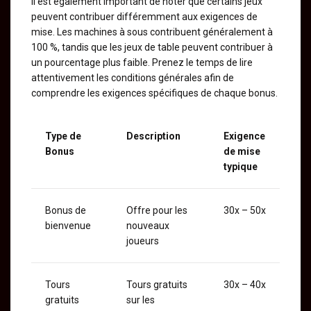
Il est également important de noter que certains jeux
peuvent contribuer différemment aux exigences de
mise. Les machines à sous contribuent généralement à
100 %, tandis que les jeux de table peuvent contribuer à
un pourcentage plus faible. Prenez le temps de lire
attentivement les conditions générales afin de
comprendre les exigences spécifiques de chaque bonus.
Type de
Description
Exigence
Bonus
de mise
typique
Bonus de
Offre pour les
30x – 50x
bienvenue
nouveaux
joueurs
Tours
Tours gratuits
30x – 40x
gratuits
sur les