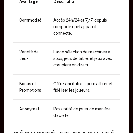
Avantage
Description
Commodité
Accès 24h/24 et 7j/7, depuis
n’importe quel appareil
connecté.
Variété de
Large sélection de machines à
Jeux
sous, jeux de table, et jeux avec
croupiers en direct.
Bonus et
Offres incitatives pour attirer et
Promotions
fidéliser les joueurs.
Anonymat
Possibilité de jouer de manière
discrète.