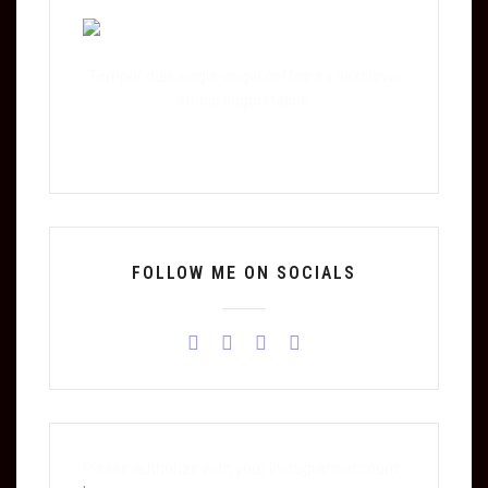
Tempor duis single-origin coffee ea next level
ethnic fingerstache.
FOLLOW ME ON SOCIALS
Please authorize with your Instagram account