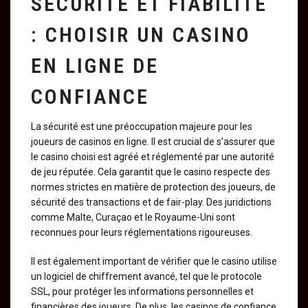
SÉCURITÉ ET FIABILITÉ
: CHOISIR UN CASINO
EN LIGNE DE
CONFIANCE
La sécurité est une préoccupation majeure pour les
joueurs de casinos en ligne. Il est crucial de s’assurer que
le casino choisi est agréé et réglementé par une autorité
de jeu réputée. Cela garantit que le casino respecte des
normes strictes en matière de protection des joueurs, de
sécurité des transactions et de fair-play. Des juridictions
comme Malte, Curaçao et le Royaume-Uni sont
reconnues pour leurs réglementations rigoureuses.
Il est également important de vérifier que le casino utilise
un logiciel de chiffrement avancé, tel que le protocole
SSL, pour protéger les informations personnelles et
financières des joueurs. De plus, les casinos de confiance