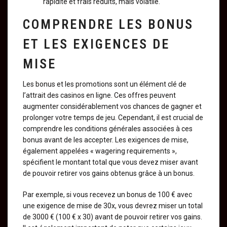
rapidité et frais réduits, mais volatile.
COMPRENDRE LES BONUS
ET LES EXIGENCES DE
MISE
Les bonus et les promotions sont un élément clé de
l’attrait des casinos en ligne. Ces offres peuvent
augmenter considérablement vos chances de gagner et
prolonger votre temps de jeu. Cependant, il est crucial de
comprendre les conditions générales associées à ces
bonus avant de les accepter. Les exigences de mise,
également appelées « wagering requirements »,
spécifient le montant total que vous devez miser avant
de pouvoir retirer vos gains obtenus grâce à un bonus.
Par exemple, si vous recevez un bonus de 100 € avec
une exigence de mise de 30x, vous devrez miser un total
de 3000 € (100 € x 30) avant de pouvoir retirer vos gains.