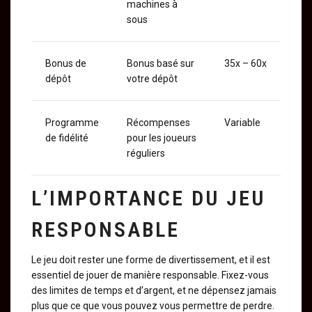
machines à
sous
Bonus de
Bonus basé sur
35x – 60x
dépôt
votre dépôt
Programme
Récompenses
Variable
de fidélité
pour les joueurs
réguliers
L’IMPORTANCE DU JEU
RESPONSABLE
Le jeu doit rester une forme de divertissement, et il est
essentiel de jouer de manière responsable. Fixez-vous
des limites de temps et d’argent, et ne dépensez jamais
plus que ce que vous pouvez vous permettre de perdre.