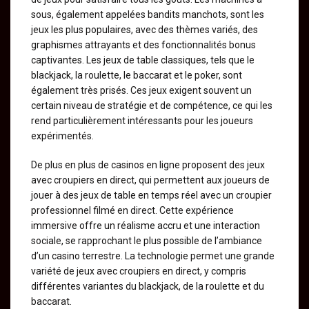
sous, également appelées bandits manchots, sont les
jeux les plus populaires, avec des thèmes variés, des
graphismes attrayants et des fonctionnalités bonus
captivantes. Les jeux de table classiques, tels que le
blackjack, la roulette, le baccarat et le poker, sont
également très prisés. Ces jeux exigent souvent un
certain niveau de stratégie et de compétence, ce qui les
rend particulièrement intéressants pour les joueurs
expérimentés.
De plus en plus de casinos en ligne proposent des jeux
avec croupiers en direct, qui permettent aux joueurs de
jouer à des jeux de table en temps réel avec un croupier
professionnel filmé en direct. Cette expérience
immersive offre un réalisme accru et une interaction
sociale, se rapprochant le plus possible de l’ambiance
d’un casino terrestre. La technologie permet une grande
variété de jeux avec croupiers en direct, y compris
différentes variantes du blackjack, de la roulette et du
baccarat.