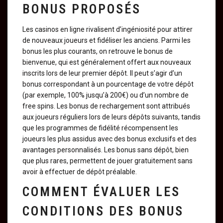
BONUS PROPOSÉS
Les casinos en ligne rivalisent d’ingéniosité pour attirer
de nouveaux joueurs et fidéliser les anciens. Parmi les
bonus les plus courants, on retrouve le bonus de
bienvenue, qui est généralement offert aux nouveaux
inscrits lors de leur premier dépôt. Il peut s’agir d’un
bonus correspondant à un pourcentage de votre dépôt
(par exemple, 100% jusqu’à 200€) ou d’un nombre de
free spins. Les bonus de rechargement sont attribués
aux joueurs réguliers lors de leurs dépôts suivants, tandis
que les programmes de fidélité récompensent les
joueurs les plus assidus avec des bonus exclusifs et des
avantages personnalisés. Les bonus sans dépôt, bien
que plus rares, permettent de jouer gratuitement sans
avoir à effectuer de dépôt préalable.
COMMENT ÉVALUER LES
CONDITIONS DES BONUS