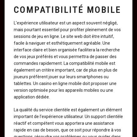
COMPATIBILITÉ MOBILE
L’expérience utilisateur est un aspect souvent négligé,
mais pourtant essentiel pour profiter pleinement de vos
sessions de jeu en ligne. Le site web doit être intuitif,
facile à naviguer et esthétiquement agréable. Une
interface claire et bien organisée facilitera la recherche
de vos jeux préférés et vous permettra de passer des
commandes rapidement. La compatibilité mobile est
également un critère important, car de plus en plus de
joueurs préfèrent jouer sur leurs smartphones ou
tablettes. Un casino en ligne mobile doit proposer une
version optimisée pour les appareils mobiles ou une
application dédiée.
La qualité du service clientèle est également un élément
important de l’expérience utilisateur. Un support clientèle
réactif et compétent vous apportera une assistance
rapide en cas de besoin, que ce soit pour répondre à vos
questions, résoudre vos problèmes ou vous guider dans