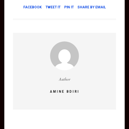
FACEBOOK
TWEET IT
PIN IT
SHARE BY EMAIL
Author
AMINE BDIRI