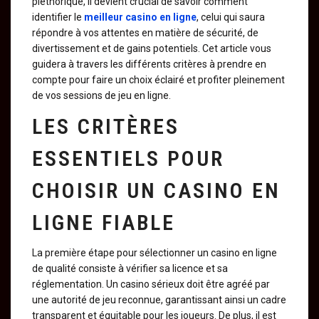
pléthorique, il devient crucial de savoir comment
identifier le
meilleur casino en ligne
, celui qui saura
répondre à vos attentes en matière de sécurité, de
divertissement et de gains potentiels. Cet article vous
guidera à travers les différents critères à prendre en
compte pour faire un choix éclairé et profiter pleinement
de vos sessions de jeu en ligne.
LES CRITÈRES
ESSENTIELS POUR
CHOISIR UN CASINO EN
LIGNE FIABLE
La première étape pour sélectionner un casino en ligne
de qualité consiste à vérifier sa licence et sa
réglementation. Un casino sérieux doit être agréé par
une autorité de jeu reconnue, garantissant ainsi un cadre
transparent et équitable pour les joueurs. De plus, il est