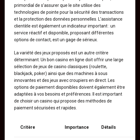
primordial de s’assurer que le site utilise des
technologies de pointe pour la sécurité des transactions
et la protection des données personnelles. L’assistance
clientèle est également un indicateur important : un
service réactif et disponible, proposant différentes
options de contact, est un gage de sérieux.
La variété des jeux proposés est un autre critère
déterminant. Un bon casino en ligne doit offrir une large
sélection de jeux de casino classiques (roulette,
blackjack, poker) ainsi que des machines à sous
innovantes et des jeux avec croupiers en direct. Les
options de paiement disponibles doivent également être
adaptées à vos besoins et préférences. Il est important
de choisir un casino qui propose des méthodes de
paiement sécurisées et rapides.
Critère
Importance
Détails