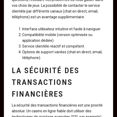
vos choix de jeux. La possibilité de contacter le service
clientèle par différents canaux (chat en direct, email,
téléphone) est un avantage supplémentaire.
Interface utilisateur intuitive et facile à naviguer.
Compatibilité mobile (version optimisée ou
application dédiée).
Service clientèle réactif et compétent.
Options de support variées (chat en direct, email,
téléphone).
LA SÉCURITÉ DES
TRANSACTIONS
FINANCIÈRES
La sécurité des transactions financières est une priorité
absolue. Un casino en ligne fiable doit utiliser des
technologies de cryptage avancées (SSL par exemple)