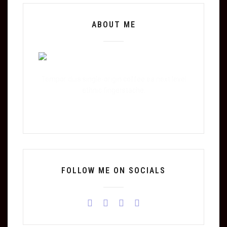
ABOUT ME
Tempor duis single-origin coffee ea next level
ethnic fingerstache.
FOLLOW ME ON SOCIALS