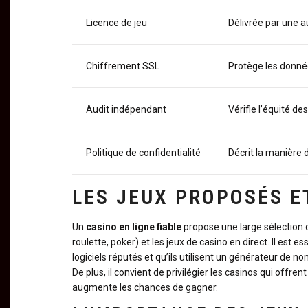
Licence de jeu
Délivrée par une a
Chiffrement SSL
Protège les donnée
Audit indépendant
Vérifie l’équité de
Politique de confidentialité
Décrit la manière 
LES JEUX PROPOSÉS E
Un
casino en ligne fiable
propose une large sélection de
roulette, poker) et les jeux de casino en direct. Il est 
logiciels réputés et qu’ils utilisent un générateur de no
De plus, il convient de privilégier les casinos qui offre
augmente les chances de gagner.