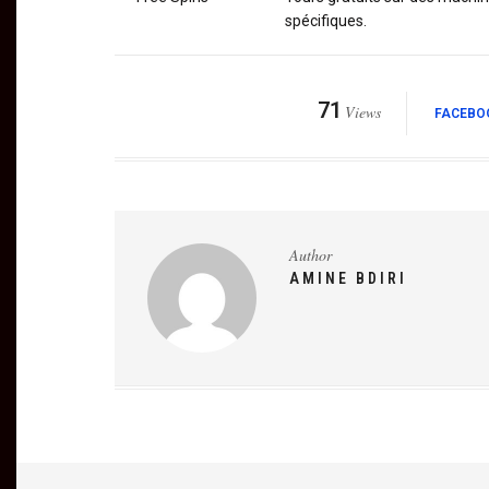
spécifiques.
71
Views
FACEBO
Author
AMINE BDIRI