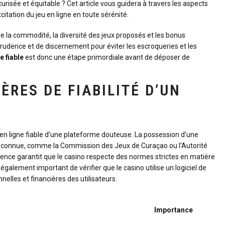
isée et équitable ? Cet article vous guidera à travers les aspects
citation du jeu en ligne en toute sérénité.
ue la commodité, la diversité des jeux proposés et les bonus
 prudence et de discernement pour éviter les escroqueries et les
e fiable
est donc une étape primordiale avant de déposer de
RES DE FIABILITÉ D’UN
 en ligne fiable d’une plateforme douteuse. La possession d’une
n reconnue, comme la Commission des Jeux de Curaçao ou l’Autorité
icence garantit que le casino respecte des normes strictes en matière
t également important de vérifier que le casino utilise un logiciel de
elles et financières des utilisateurs.
Importance