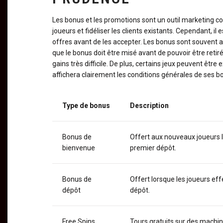
Les bonus et les promotions sont un outil marketing co
joueurs et fidéliser les clients existants. Cependant, i
offres avant de les accepter. Les bonus sont souvent a
que le bonus doit être misé avant de pouvoir être retir
gains très difficile. De plus, certains jeux peuvent être
affichera clairement les conditions générales de ses b
Type de bonus
Description
Bonus de
Offert aux nouveaux joueurs l
bienvenue
premier dépôt.
Bonus de
Offert lorsque les joueurs ef
dépôt
dépôt.
Free Spins
Tours gratuits sur des machi