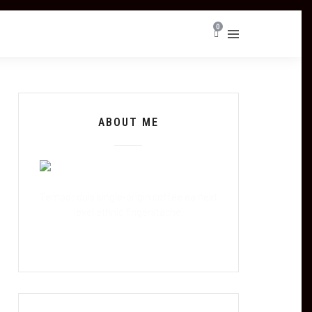
0
ABOUT ME
Tempor duis single-origin coffee ea next
level ethnic fingerstache.