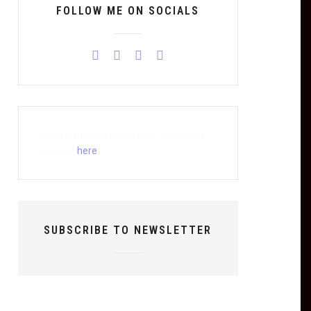
FOLLOW ME ON SOCIALS
Please authorize with your Instagram
account
here
SUBSCRIBE TO NEWSLETTER