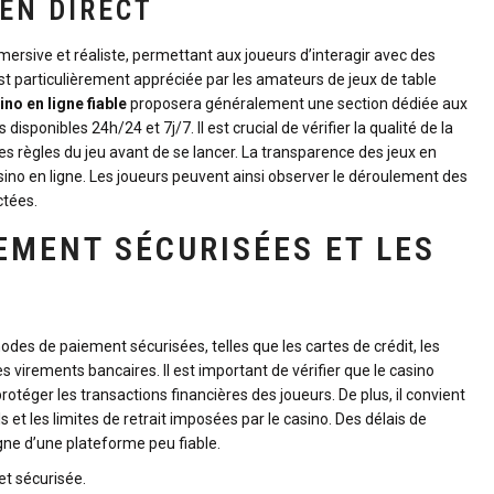
EN DIRECT
mersive et réaliste, permettant aux joueurs d’interagir avec des
st particulièrement appréciée par les amateurs de jeux de table
ino en ligne fiable
proposera généralement une section dédiée aux
disponibles 24h/24 et 7j/7. Il est crucial de vérifier la qualité de la
 des règles du jeu avant de se lancer. La transparence des jeux en
casino en ligne. Les joueurs peuvent ainsi observer le déroulement des
ctées.
EMENT SÉCURISÉES ET LES
es de paiement sécurisées, telles que les cartes de crédit, les
les virements bancaires. Il est important de vérifier que le casino
protéger les transactions financières des joueurs. De plus, il convient
ls et les limites de retrait imposées par le casino. Des délais de
igne d’une plateforme peu fiable.
t sécurisée.