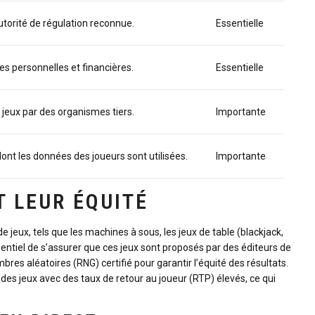
utorité de régulation reconnue.
Essentielle
s personnelles et financières.
Essentielle
s jeux par des organismes tiers.
Importante
dont les données des joueurs sont utilisées.
Importante
T LEUR ÉQUITÉ
 jeux, tels que les machines à sous, les jeux de table (blackjack,
essentiel de s’assurer que ces jeux sont proposés par des éditeurs de
mbres aléatoires (RNG) certifié pour garantir l’équité des résultats.
nt des jeux avec des taux de retour au joueur (RTP) élevés, ce qui