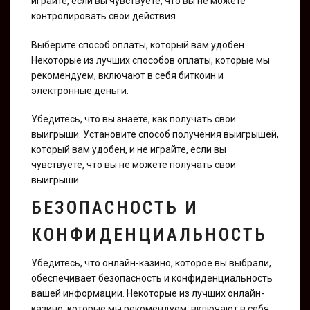
играйте, если вы чувствуете, что вы не можете
контролировать свои действия.
Выберите способ оплаты, который вам удобен.
Некоторые из лучших способов оплаты, которые мы
рекомендуем, включают в себя биткоин и
электронные деньги.
Убедитесь, что вы знаете, как получать свои
выигрыши. Установите способ получения выигрышей,
который вам удобен, и не играйте, если вы
чувствуете, что вы не можете получать свои
выигрыши.
БЕЗОПАСНОСТЬ И
КОНФИДЕНЦИАЛЬНОСТЬ
Убедитесь, что онлайн-казино, которое вы выбрали,
обеспечивает безопасность и конфиденциальность
вашей информации. Некоторые из лучших онлайн-
казино, которые мы рекомендуем, включают в себя