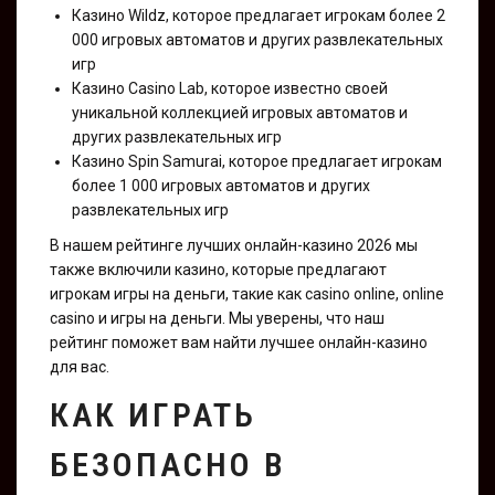
Казино Wildz, которое предлагает игрокам более 2
000 игровых автоматов и других развлекательных
игр
Казино Casino Lab, которое известно своей
уникальной коллекцией игровых автоматов и
других развлекательных игр
Казино Spin Samurai, которое предлагает игрокам
более 1 000 игровых автоматов и других
развлекательных игр
В нашем рейтинге лучших онлайн-казино 2026 мы
также включили казино, которые предлагают
игрокам игры на деньги, такие как casino online, online
casino и игры на деньги. Мы уверены, что наш
рейтинг поможет вам найти лучшее онлайн-казино
для вас.
КАК ИГРАТЬ
БЕЗОПАСНО В