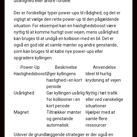
usårlighed eller andre fordele.
Der er forskellige typer power-ups til rådighed, og det er
vigtigt at vælge den rette power-up til den pågældende
situation. For eksempel kan en hastighedsboost være
nyttig til at komme hurtigt over vejen, mens usårlighed
kan bruges til at undgå en kollision med en bil. Det er
også en god idé at samle mønter og andre genstande,
som kan bruges til at købe nye power-ups eller
opgradere kyllingen.
Power-Up
Beskrivelse
Anvendelse
Hastighedsboost
Øger kyllingens
Ideel til hurtig
hastighed i en kort
krydsning af vejen
periode
Usårlighed
Gør kyllingen usårlig
Nyttig i tæt trafik
for kollisioner i en
eller ved vanskelige
kort periode
situationer
Magnet
Tiltrækker mønter
Hjælper med at
og genstande
samle flere
automatisk
ressourcer
Udover de grundlæggende strategier er der også en