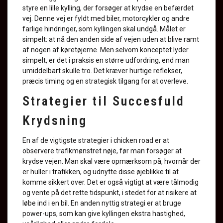
styre en lille kylling, der forsøger at krydse en befærdet
vej. Denne vej er fyldt med biler, motorcykler og andre
farlige hindringer, som kyllingen skal undgå. Målet er
simpelt: at nå den anden side af vejen uden at blive ramt
af nogen af køretøjerne. Men selvom konceptet lyder
simpelt, er det i praksis en større udfordring, end man
umiddelbart skulle tro. Det kræver hurtige reflekser,
præcis timing og en strategisk tilgang for at overleve.
Strategier til Succesfuld
Krydsning
En af de vigtigste strategier i chicken road er at
observere trafikmønstret nøje, før man forsøger at
krydse vejen. Man skal være opmærksom på, hvornår der
er huller i trafikken, og udnytte disse øjeblikke til at
komme sikkert over. Det er også vigtigt at være tålmodig
og vente på det rette tidspunkt, i stedet for at risikere at
løbe ind i en bil. En anden nyttig strategi er at bruge
power-ups, som kan give kyllingen ekstra hastighed,