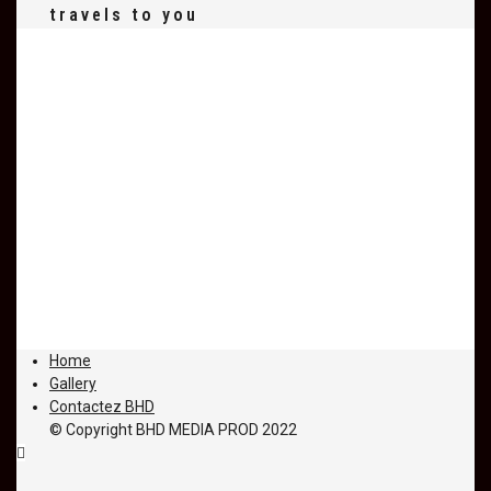
travels to you
Home
Gallery
Contactez BHD
© Copyright BHD MEDIA PROD 2022