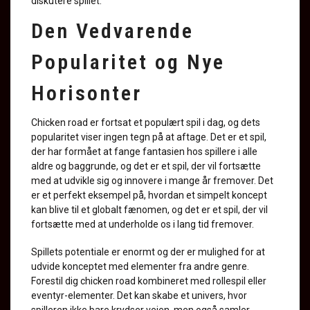
diskutere spillet.
Den Vedvarende
Popularitet og Nye
Horisonter
Chicken road er fortsat et populært spil i dag, og dets
popularitet viser ingen tegn på at aftage. Det er et spil,
der har formået at fange fantasien hos spillere i alle
aldre og baggrunde, og det er et spil, der vil fortsætte
med at udvikle sig og innovere i mange år fremover. Det
er et perfekt eksempel på, hvordan et simpelt koncept
kan blive til et globalt fænomen, og det er et spil, der vil
fortsætte med at underholde os i lang tid fremover.
Spillets potentiale er enormt og der er mulighed for at
udvide konceptet med elementer fra andre genre.
Forestil dig chicken road kombineret med rollespil eller
eventyr-elementer. Det kan skabe et univers, hvor