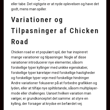
eller tabe. Det vigtigste er at nyde oplevelsen og have det
godt, mens man spiller.
Variationer og
Tilpasninger af Chicken
Road
Chicken road er et populært spil, der har inspireret
mange variationer og tilpasninger. Nogle af disse
variationer introducerer nye elementer, såsom
forskellige typer kyllinger med unikke egenskaber,
forskellige typer køretøjer med forskellige hastigheder
og forskellige typer veje med forskellige hindringer.
Andre variationer fokuserer på at forbedre grafikken og
lyden, eller at tilføje nye spiltilstande, såsom multiplayer-
mode eller challenges. Uanset hvilken variation man
vælger, er grundkonceptet det samme: at styre en
kylling, der forsøger at krydse en befærdet vej.