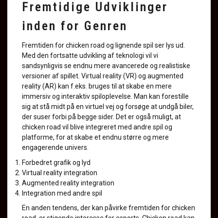
Fremtidige Udviklinger
inden for Genren
Fremtiden for chicken road og lignende spil ser lys ud.
Med den fortsatte udvikling af teknologi vil vi
sandsynligvis se endnu mere avancerede og realistiske
versioner af spillet. Virtual reality (VR) og augmented
reality (AR) kan f.eks. bruges til at skabe en mere
immersiv og interaktiv spiloplevelse. Man kan forestille
sig at stå midt på en virtuel vej og forsøge at undgå biler,
der suser forbi på begge sider. Det er også muligt, at
chicken road vil blive integreret med andre spil og
platforme, for at skabe et endnu større og mere
engagerende univers.
Forbedret grafik og lyd
Virtual reality integration
Augmented reality integration
Integration med andre spil
En anden tendens, der kan påvirke fremtiden for chicken