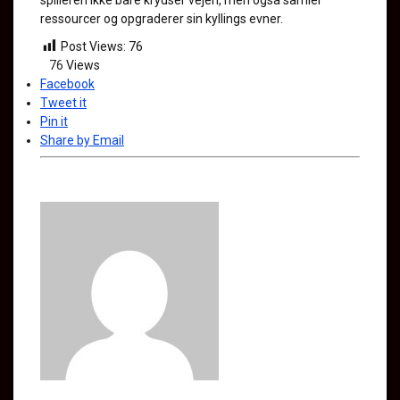
spilleren ikke bare krydser vejen, men også samler
ressourcer og opgraderer sin kyllings evner.
Post Views:
76
76
Views
Facebook
Tweet it
Pin it
Share by Email