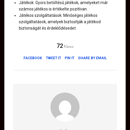
Játékok: Gyors betöltésű játékok, amelyeket már
számos játékos is értékelte pozitívan.
Játékos szolgáltatások: Minőséges játékos
szolgáltatások, amelyek biztosítják a játékod
biztonságát és érdeklődésedet.
72
Views
FACEBOOK
TWEET IT
PIN IT
SHARE BY EMAIL