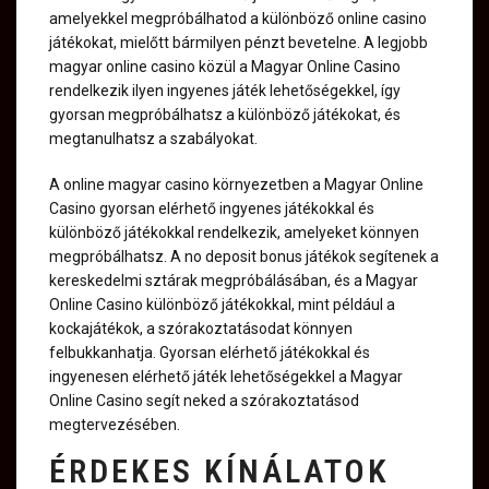
amelyekkel megpróbálhatod a különböző online casino
játékokat, mielőtt bármilyen pénzt bevetelne. A legjobb
magyar online casino közül a Magyar Online Casino
rendelkezik ilyen ingyenes játék lehetőségekkel, így
gyorsan megpróbálhatsz a különböző játékokat, és
megtanulhatsz a szabályokat.
A online magyar casino környezetben a Magyar Online
Casino gyorsan elérhető ingyenes játékokkal és
különböző játékokkal rendelkezik, amelyeket könnyen
megpróbálhatsz. A no deposit bonus játékok segítenek a
kereskedelmi sztárak megpróbálásában, és a Magyar
Online Casino különböző játékokkal, mint például a
kockajátékok, a szórakoztatásodat könnyen
felbukkanhatja. Gyorsan elérhető játékokkal és
ingyenesen elérhető játék lehetőségekkel a Magyar
Online Casino segít neked a szórakoztatásod
megtervezésében.
ÉRDEKES KÍNÁLATOK