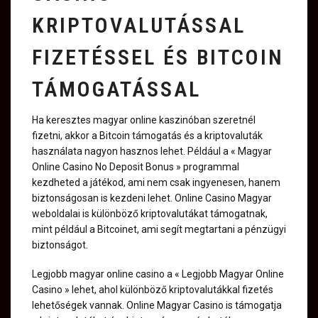
KRIPTOVALUTÁSSAL
FIZETÉSSEL ÉS BITCOIN
TÁMOGATÁSSAL
Ha keresztes magyar online kaszinóban szeretnél
fizetni, akkor a Bitcoin támogatás és a kriptovaluták
használata nagyon hasznos lehet. Például a « Magyar
Online Casino No Deposit Bonus » programmal
kezdheted a játékod, ami nem csak ingyenesen, hanem
biztonságosan is kezdeni lehet. Online Casino Magyar
weboldalai is különböző kriptovalutákat támogatnak,
mint például a Bitcoinet, ami segít megtartani a pénzügyi
biztonságot.
Legjobb magyar online casino a « Legjobb Magyar Online
Casino » lehet, ahol különböző kriptovalutákkal fizetés
lehetőségek vannak. Online Magyar Casino is támogatja