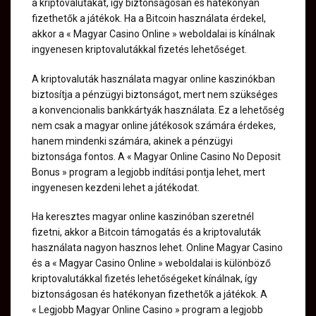
a kriptovalutákat, így biztonságosan és hatékonyan
fizethetők a játékok. Ha a Bitcoin használata érdekel,
akkor a « Magyar Casino Online » weboldalai is kínálnak
ingyenesen kriptovalutákkal fizetés lehetőséget.
A kriptovaluták használata magyar online kaszinókban
biztosítja a pénzügyi biztonságot, mert nem szükséges
a konvencionalis bankkártyák használata. Ez a lehetőség
nem csak a magyar online játékosok számára érdekes,
hanem mindenki számára, akinek a pénzügyi
biztonsága fontos. A « Magyar Online Casino No Deposit
Bonus » program a legjobb indítási pontja lehet, mert
ingyenesen kezdeni lehet a játékodat.
Ha keresztes magyar online kaszinóban szeretnél
fizetni, akkor a Bitcoin támogatás és a kriptovaluták
használata nagyon hasznos lehet. Online Magyar Casino
és a « Magyar Casino Online » weboldalai is különböző
kriptovalutákkal fizetés lehetőségeket kínálnak, így
biztonságosan és hatékonyan fizethetők a játékok. A
« Legjobb Magyar Online Casino » program a legjobb