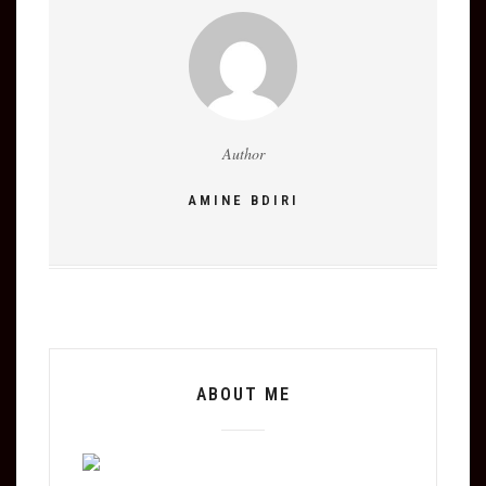
Author
AMINE BDIRI
ABOUT ME