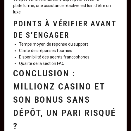
plateforme, une assistance réactive est loin d’être un
luxe.
POINTS À VÉRIFIER AVANT
DE S’ENGAGER
Temps moyen de réponse du support
Clarté des réponses fournies
Disponibilité des agents francophones
Qualité de la section FAQ
CONCLUSION :
MILLIONZ CASINO ET
SON BONUS SANS
DÉPÔT, UN PARI RISQUÉ
?