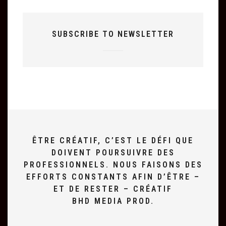
SUBSCRIBE TO NEWSLETTER
ÊTRE CRÉATIF, C’EST LE DÉFI QUE
DOIVENT POURSUIVRE DES
PROFESSIONNELS. NOUS FAISONS DES
EFFORTS CONSTANTS AFIN D’ÊTRE –
ET DE RESTER – CRÉATIF
BHD MEDIA PROD.