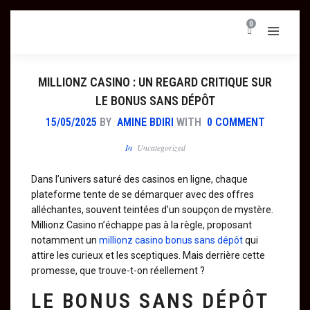
0
MILLIONZ CASINO : UN REGARD CRITIQUE SUR
LE BONUS SANS DÉPÔT
15/05/2025
BY
AMINE BDIRI
WITH
0 COMMENT
In
Uncategorized
Dans l’univers saturé des casinos en ligne, chaque
plateforme tente de se démarquer avec des offres
alléchantes, souvent teintées d’un soupçon de mystère.
Millionz Casino n’échappe pas à la règle, proposant
notamment un
millionz casino bonus sans dépôt
qui
attire les curieux et les sceptiques. Mais derrière cette
promesse, que trouve-t-on réellement ?
LE BONUS SANS DÉPÔT