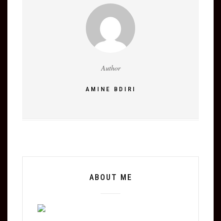
Author
AMINE BDIRI
ABOUT ME