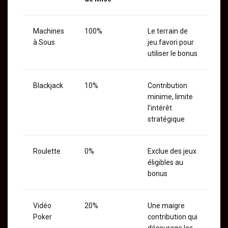
Machines
100%
Le terrain de
à Sous
jeu favori pour
utiliser le bonus
Blackjack
10%
Contribution
minime, limite
l’intérêt
stratégique
Roulette
0%
Exclue des jeux
éligibles au
bonus
Vidéo
20%
Une maigre
Poker
contribution qui