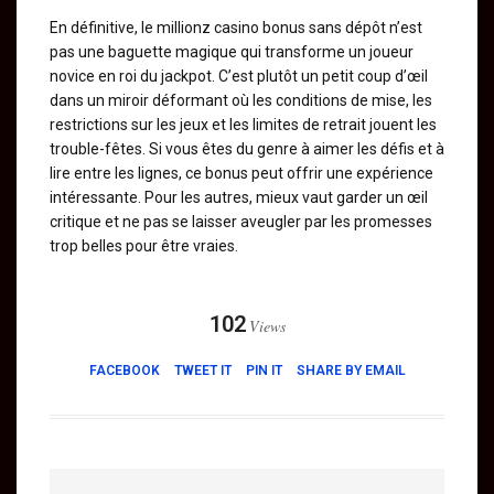
En définitive, le millionz casino bonus sans dépôt n’est
pas une baguette magique qui transforme un joueur
novice en roi du jackpot. C’est plutôt un petit coup d’œil
dans un miroir déformant où les conditions de mise, les
restrictions sur les jeux et les limites de retrait jouent les
trouble-fêtes. Si vous êtes du genre à aimer les défis et à
lire entre les lignes, ce bonus peut offrir une expérience
intéressante. Pour les autres, mieux vaut garder un œil
critique et ne pas se laisser aveugler par les promesses
trop belles pour être vraies.
102
Views
FACEBOOK
TWEET IT
PIN IT
SHARE BY EMAIL