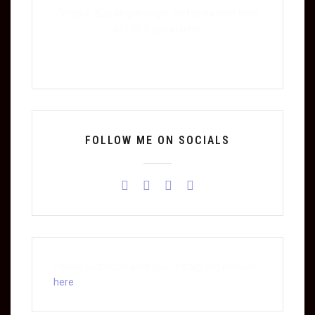
Tempor duis single-origin coffee ea next level
ethnic fingerstache.
FOLLOW ME ON SOCIALS
Please authorize with your Instagram account
here