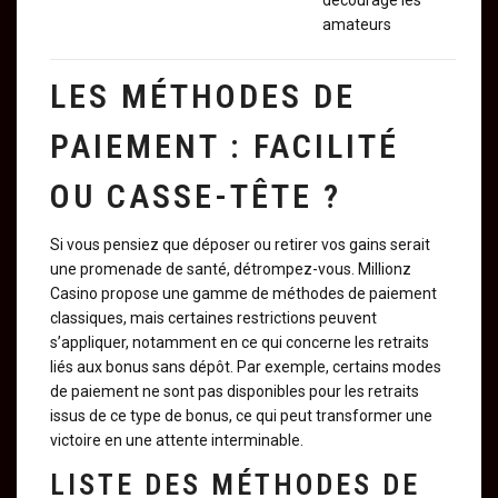
décourage les
amateurs
LES MÉTHODES DE
PAIEMENT : FACILITÉ
OU CASSE-TÊTE ?
Si vous pensiez que déposer ou retirer vos gains serait
une promenade de santé, détrompez-vous. Millionz
Casino propose une gamme de méthodes de paiement
classiques, mais certaines restrictions peuvent
s’appliquer, notamment en ce qui concerne les retraits
liés aux bonus sans dépôt. Par exemple, certains modes
de paiement ne sont pas disponibles pour les retraits
issus de ce type de bonus, ce qui peut transformer une
victoire en une attente interminable.
LISTE DES MÉTHODES DE