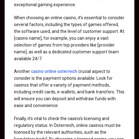
exceptional gaming experience.
When choosing an online casino, it’s essential to consider
several factors, including the types of games offered,
the software used, and the level of customer support. At
[casino name], for example, you can enjoy a vast
selection of games from top providers like [provider
name], as well as a dedicated customer support team
available 24/7.
Another
casino online österreich
crucial aspect to
consider is the payment options available. Look for
casinos that offer a variety of payment methods,
including credit cards, e-wallets, and bank transfers. This
will ensure you can deposit and withdraw funds with
ease and convenience.
Finally, it’s vital to check the casino’s licensing and
regulatory status. In Österreich, online casinos must be
licensed by the relevant authorities, such as the
[regulatory body]. By choosing a licensed casino, you can