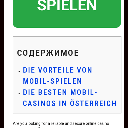
SPIELEN
СОДЕРЖИМОЕ
DIE VORTEILE VON
MOBIL-SPIELEN
DIE BESTEN MOBIL-
CASINOS IN ÖSTERREICH
Are you looking for a reliable and secure online casino