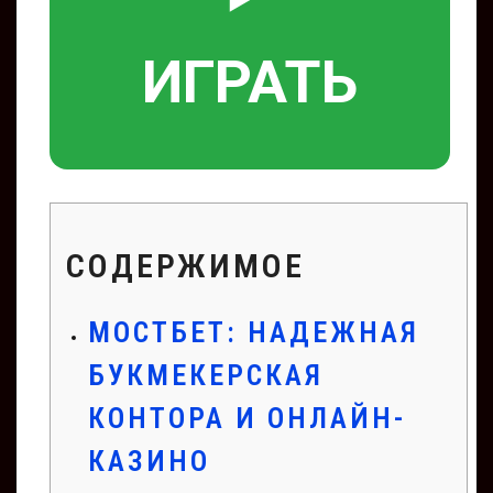
ИГРАТЬ
СОДЕРЖИМОЕ
МОСТБЕТ: НАДЕЖНАЯ
БУКМЕКЕРСКАЯ
КОНТОРА И ОНЛАЙН-
КАЗИНО