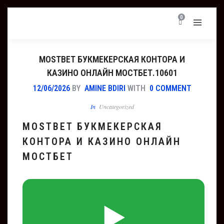
0
MOSTBET БУКМЕКЕРСКАЯ КОНТОРА И
КАЗИНО ОНЛАЙН МОСТБЕТ.10601
12/06/2026
BY
AMINE BDIRI
WITH
0 COMMENT
In
Uncategorized
MOSTBET БУКМЕКЕРСКАЯ
КОНТОРА И КАЗИНО ОНЛАЙН
МОСТБЕТ
▶️