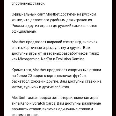
спортивных ставок.
Официальный сайт Mostbet доступен на русском
языке, что делает его удобным для игроков из
России и других стран, где русский язык является
официальным.
Mostbet предлагает широкий спектр игр, включая
слоты, карточные игры, рулетку и другие. Вам
доступны игры от известных разработчиков, таких
как Microgaming, NetEnt и Evolution Gaming.
Кроме того, Mostbet предлагает спортивные ставки
на более 20 видов спорта, включая футбол,
баскетбол, хоккей и другие. Вам доступны ставки на
матчи, турниры и другие события.
Mostbet также предлагает лотереи, включая игры
типа Keno и Scratch Cards. Вам доступны различные
варианты ставок, включая одиночные ставки и
системы ставок.