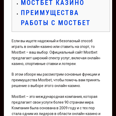
МОСТБЕТ КАЗИНО
ПРЕИМУЩЕСТВА
РАБОТЫ С МОСТБЕТ
Если вы ищете надежный и безопасный способ
играть в онлайн-казино или ставить на спорт, то
Mostbet – ваш выбор. Официальный сайт Mostbet
предлагает широкий спектр услуг, включая онлайн-
казино, спортивные ставки и лотереи.
В этом обзоре мы рассмотрим основные функции и
преимущества Mostbet, чтобы помочь вам принять
решение о выборе этого онлайн-казино.
Mostbet – это международная компания, которая
предлагает свои услуги более 90 странам мира.
Компания была основана в 2009 году и с тех пор
стала одним из лидеров в области онлайн-казино и