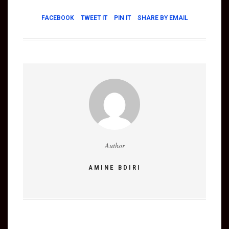
FACEBOOK
TWEET IT
PIN IT
SHARE BY EMAIL
Author
AMINE BDIRI