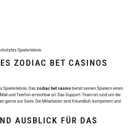
hütztes Spielerlebnis.
ES ZODIAC BET CASINOS
es Spielerlebnis. Das
zodiac bet casino
bietet seinen Spielern einen
Mail und Telefon erreichbar ist. Das Support-Team ist rund um die
n gerne zur Seite. Die Mitarbeiter sind freundlich, kompetent und
ND AUSBLICK FÜR DAS