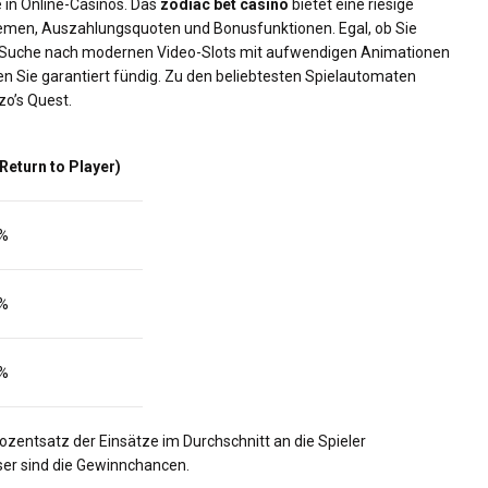
e in Online-Casinos. Das
zodiac bet casino
bietet eine riesige
emen, Auszahlungsquoten und Bonusfunktionen. Egal, ob Sie
r Suche nach modernen Video-Slots mit aufwendigen Animationen
 Sie garantiert fündig. Zu den beliebtesten Spielautomaten
zo’s Quest.
Return to Player)
9%
0%
0%
ozentsatz der Einsätze im Durchschnitt an die Spieler
ser sind die Gewinnchancen.