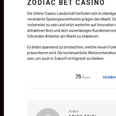
ZODIAC BET CASINO
Die Online-Casino-Landschaft befindet sich in ständig
veränderte Spielergewohnheiten prägen den Markt. D
vorbereitet zu sein und setzt weiterhin auf Innovation
attraktiven Boni und dem zuverlässigen Kundenservice h
führenden Anbieter am Markt zu etablieren.
Es bleibt spannend zu beobachten, welche neuen Funk
präsentieren wird. Die kontinuierliche Weiterentwickl
sein, um auch in Zukunft erfolgreich zu bleiben.
75
Views
FACEBO
Author