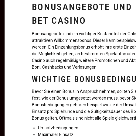
BONUSANGEBOTE UND 
BET CASINO
Bonusangebote sind ein wichtiger Bestandteil der Onl
attraktiven Willkommensbonus. Dieser kann beispielsw
werden. Ein Einzahlungsbonus erhöht Ihre erste Einz
die Möglichkeit geben, an bestimmten Spielautomate
Casino auch regelmäßig weitere Promotionen und Aktio
Boni, Cashbacks und Verlosungen.
WICHTIGE BONUSBEDINGU
Bevor Sie einen Bonus in Anspruch nehmen, sollten Si
fest, wie der Bonus umgesetzt werden muss, bevor Sie
Bonusbedingungen gehören beispielsweise der Umsat
Einsatz pro Spielrunde und die Gültigkeitsdauer des B
Bonus gelten. Oftmals sind nicht alle Spiele gleichwerti
Umsatzbedingungen
Maximaler Einsatz