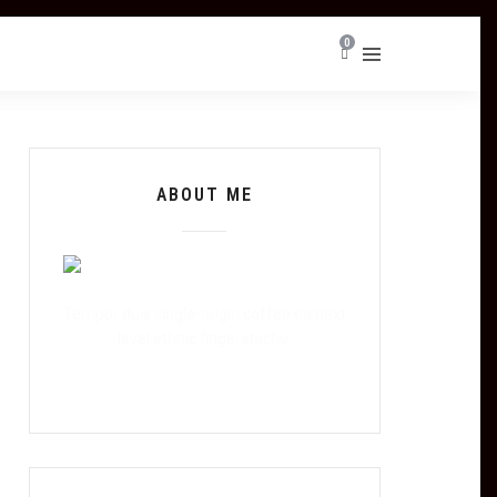
0
ABOUT ME
Tempor duis single-origin coffee ea next
level ethnic fingerstache.