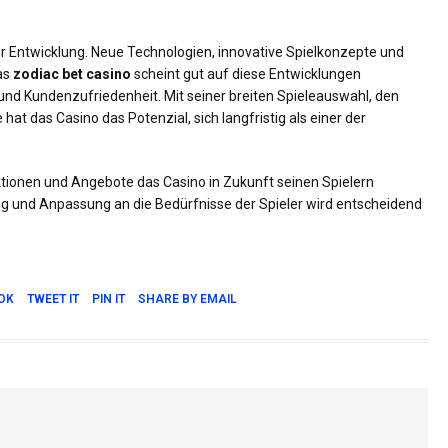
er Entwicklung. Neue Technologien, innovative Spielkonzepte und
as
zodiac bet casino
scheint gut auf diese Entwicklungen
 und Kundenzufriedenheit. Mit seiner breiten Spieleauswahl, den
at das Casino das Potenzial, sich langfristig als einer der
tionen und Angebote das Casino in Zukunft seinen Spielern
ung und Anpassung an die Bedürfnisse der Spieler wird entscheidend
OK
TWEET IT
PIN IT
SHARE BY EMAIL