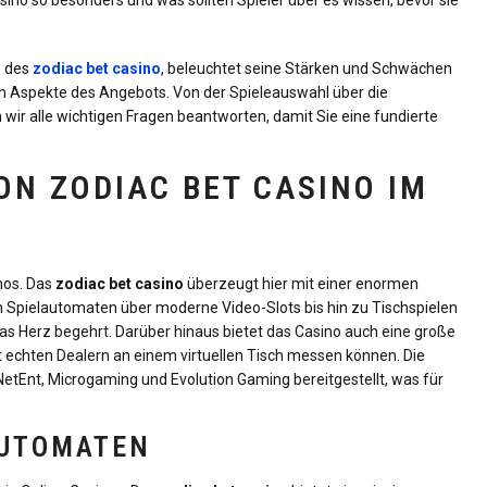
e des
zodiac bet casino
, beleuchtet seine Stärken und Schwächen
enen Aspekte des Angebots. Von der Spieleauswahl über die
ir alle wichtigen Fragen beantworten, damit Sie eine fundierte
ON ZODIAC BET CASINO IM
nos. Das
zodiac bet casino
überzeugt hier mit einer enormen
en Spielautomaten über moderne Video-Slots bis hin zu Tischspielen
 das Herz begehrt. Darüber hinaus bietet das Casino auch eine große
t echten Dealern an einem virtuellen Tisch messen können. Die
tEnt, Microgaming und Evolution Gaming bereitgestellt, was für
AUTOMATEN