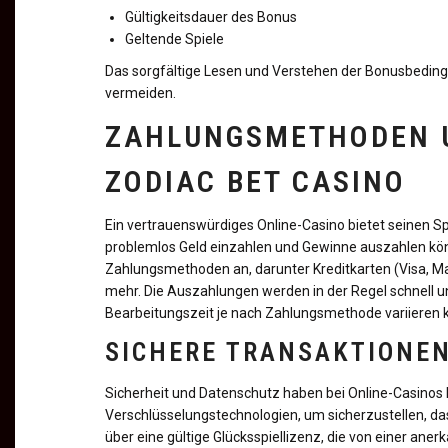
Gültigkeitsdauer des Bonus
Geltende Spiele
Das sorgfältige Lesen und Verstehen der Bonusbedi
vermeiden.
ZAHLUNGSMETHODEN 
ZODIAC BET CASINO
Ein vertrauenswürdiges Online-Casino bietet seinen S
problemlos Geld einzahlen und Gewinne auszahlen kö
Zahlungsmethoden an, darunter Kreditkarten (Visa, Mas
mehr. Die Auszahlungen werden in der Regel schnell un
Bearbeitungszeit je nach Zahlungsmethode variieren 
SICHERE TRANSAKTIONE
Sicherheit und Datenschutz haben bei Online-Casinos 
Verschlüsselungstechnologien, um sicherzustellen, da
über eine gültige Glücksspiellizenz, die von einer ane