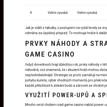
4
Velmi vysoká
Velmi vysoká
Jak je vidět z tabulky, s postupem na vyšší levely se zv
odměna za úspěšný přejezd. To motivuje hráče k dalším
PRVKY NÁHODY A STRA
GAME CASINO
I když dovednosti hrají důležitou roli, prvky náhody v
náhodná, což znamená, že i zkušení hráči mohou občas n
nepředvídatelnější. Strategie se proto zaměřují na min
pohybu kuřete, výběr vhodných momentů pro překročení 
každé příležitosti k získání bodů a zároveň se chránit 
VYUŽITÍ POWER-UPŮ A S
Mnoho verzí chicken road game casino nabízí power-u