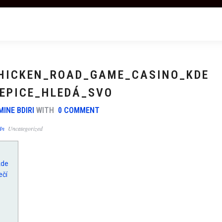
HICKEN_ROAD_GAME_CASINO_KDE
EPICE_HLEDÁ_SVO
MINE BDIRI
WITH
0 COMMENT
In
Uncategorized
kde
ečí