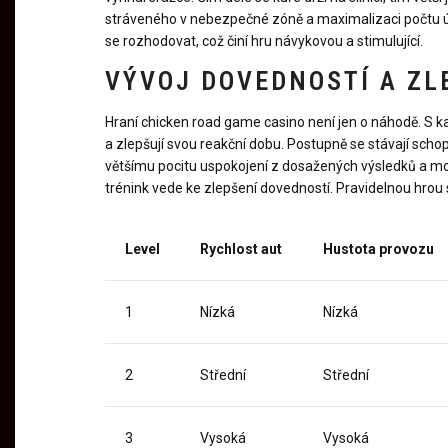
stráveného v nebezpečné zóně a maximalizaci počtu ú
se rozhodovat, což činí hru návykovou a stimulující.
VÝVOJ DOVEDNOSTÍ A ZL
Hraní chicken road game casino není jen o náhodě. S 
a zlepšují svou reakční dobu. Postupně se stávají schopn
většímu pocitu uspokojení z dosažených výsledků a moti
trénink vede ke zlepšení dovedností. Pravidelnou hrou s
Level
Rychlost aut
Hustota provozu
1
Nízká
Nízká
2
Střední
Střední
3
Vysoká
Vysoká