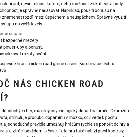
alení aut, neviditelnost kuřete, nebo možnost získat extra body.
schopnost je správně načasovat. Například, použití bonusu na
ůže znamenat rozdíl mezi úspěchem a neúspěchem. Správné využití
ostupu na vyšší levely.
 se situaci.
at bezpečné mezery.
at power-upy a bonusy.
imalizovat rozptylování.
 úspěšné hraní chicken road game casino. Kombinace těchto
avě.
OČ NÁS CHICKEN ROAD
Í?
jednoduchých her, má silný psychologický dopad na hráče. Okamžitá
vota, stimuluje produkci dopaminu v mozku, což vede k pocitu
st a jednoduchá pravidla umožňují hráčům rychle se ponořit do hry a
tivitu a ztrácí povědomí o čase. Tato hra také nabízí pocit kontroly,