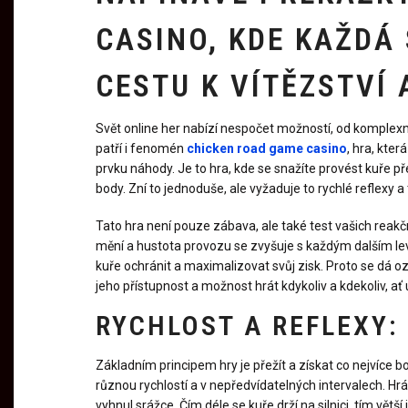
CASINO, KDE KAŽDÁ
CESTU K VÍTĚZSTVÍ 
Svět online her nabízí nespočet možností, od komplexní
patří i fenomén
chicken road game casino
, hra, kter
prvku náhody. Je to hra, kde se snažíte provést kuře př
body. Zní to jednoduše, ale vyžaduje to rychlé reflexy a 
Tato hra není pouze zábava, ale také test vašich reakč
mění a hustota provozu se zvyšuje s každým dalším lev
kuře ochránit a maximalizovat svůj zisk. Proto se dá ozna
jeho přístupnost a možnost hrát kdykoliv a kdekoliv, ať
RYCHLOST A REFLEXY: 
Základním principem hry je přežít a získat co nejvíce b
různou rychlostí a v nepředvídatelných intervalech. H
vyhnul srážce. Čím déle se kuře drží na silnici, tím větš