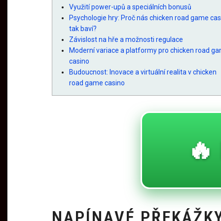
Využití power-upů a speciálních bonusů
Psychologie hry: Proč nás chicken road game cas
tak baví?
Závislost na hře a možnosti regulace
Moderní variace a platformy pro chicken road g
casino
Budoucnost: Inovace a virtuální realita v chicken
road game casino
🔥 
NAPÍNAVÉ PŘEKÁŽKY