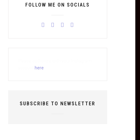
FOLLOW ME ON SOCIALS
Please authorize with your Instagram
account
here
SUBSCRIBE TO NEWSLETTER