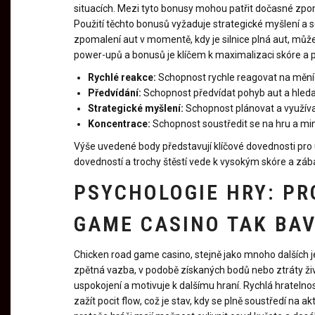
situacích. Mezi tyto bonusy mohou patřit dočasné zpom
Použití těchto bonusů vyžaduje strategické myšlení a 
zpomalení aut v momentě, kdy je silnice plná aut, m
power-upů a bonusů je klíčem k maximalizaci skóre a p
Rychlé reakce:
Schopnost rychle reagovat na měnící
Předvídání:
Schopnost předvídat pohyb aut a hled
Strategické myšlení:
Schopnost plánovat a využív
Koncentrace:
Schopnost soustředit se na hru a min
Výše uvedené body představují klíčové dovednosti pro
dovedností a trochy štěstí vede k vysokým skóre a záb
PSYCHOLOGIE HRY: PR
GAME CASINO TAK BAV
Chicken road game casino, stejně jako mnoho dalších 
zpětná vazba, v podobě získaných bodů nebo ztráty ži
uspokojení a motivuje k dalšímu hraní. Rychlá hratelno
zažít pocit flow, což je stav, kdy se plně soustředí na ak